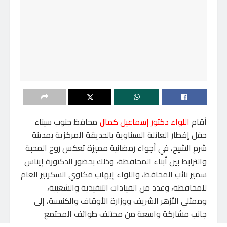
أقام
اللواء دكتور إسماعيل كما
ل
محافظ جنوب سيناء
حفل إفطار العائلة السيناوية بالحديقة المركزية بمدينة
شرم الشيخ، في أجواء رمضانية مميزة تعكس روح المحبة
والترابط بين أبناء المحافظة، وذلك بحضور الدكتورة إيناس
سمير نائب المحافظ، واللواء إيهاب مكاوي السكرتير العام
للمحافظة، وعدد من القيادات التنفيذية والشعبية،
وممثلي الأزهر الشريف ووزارة الأوقاف والكنيسة، إلى
جانب مشاركة واسعة من مختلف طوائف المجتمع
السيناوي.