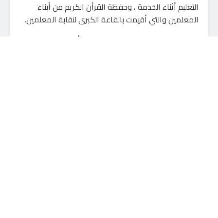
التعليم أثناء الخدمة ، وحفظة القرأن الكريم من أبناء
المعلمين والتي أقيمت بالقاعة الكبرى لنقابة المعلمين.
جاءت الاحتفالية في إطار دعم وتشجيع أبناء المحافظة
على مواصلة الدراسات العليا والارتقاء بالمستوى العلمي
بما يخدم المجتمع.
حضر الاحتفالية عدد من القيادات التعليمية والنقابية،
وأعضاء مجلس الادارة ، وعدد من المعلمين والمعلمات
الحاصلين على درجة الدكتوراة.
قد يعجبك أيضاً
انطلاق “المسار المهني في تكنولوجيا
الأعمال” ضمن مشروع “STEP Up” بعين
شمس
8 أغسطس، 2026
تجديد تكليف «القاضي» عميدًا للإعلام
بجامعة المنوفية