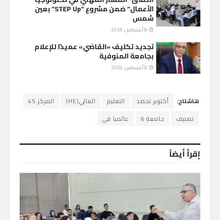
الأعمال” ضمن مشروع “STEP Up” بعين
شمس
8 أغسطس، 2026
تجديد تكليف «القاضي» عميدًا للإعلام
بجامعة المنوفية
8 أغسطس، 2026
هاشتاج:
أكتوبر تحصد
التعليم
العالي(HE)
المركز 45
تصنيف
جامعة 6
عالميا في
إقرأ أيضاً