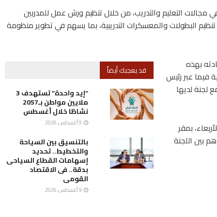
ي مجالات التعليم والتدريب، من خلال تنظيم ورش عمل للمدربين
 تنظيم البطولات والمعسكرات التدريبية، بما يسهم في تطوير منظومة
دته بهذه
قد يعجبك أيضاً
ية فيما عبر رئيس
ع لجنة لديها
“إيد واحدة” تستهدف 3
ملايين مواطن بـ2057
نشاطًا خلال أغسطس
9 أغسطس، 2026
أربعاء، بمقر
هم بين اللجنة
بالتنسيق بين السياحة
والتخطيط.. تحديد
إسهامات القطاع السياحى
بدقة.. فى الاقتصاد
القومى
9 أغسطس، 2026