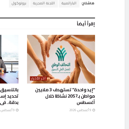
هاشتاج:
البارالمبية
اللجنة المجرية
بروتوكول
إقرأ أيضاً
آخر الأخبار
“إيد واحدة” تستهدف 3 ملايين
بالتنسيق 
مواطن بـ2057 نشاطًا خلال
تحديد إسه
أغسطس
بدقة.. فى
9 أغسطس، 2026
9 أغسطس، 2026