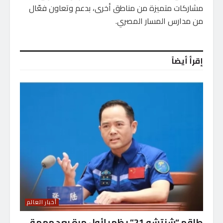
مشاركات متميزة من مناطق أخرى، بدعم وتعاون فعّال
من مدارس المسار المصري.
إقرأ أيضاً
أخبار العالم
طاقم “شنتشوـ21” يظهر لأول مرة بعد مهمة