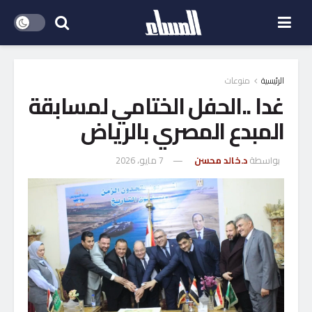
الرئيسية
منوعات
غدا ..الحفل الختامي لمسابقة
المبدع المصري بالرياض
بواسطة
د.خالد محسن
7 مايو، 2026