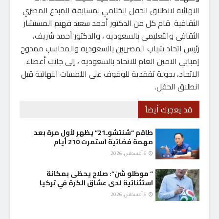
النهائية لانطلاق الحفل الختامي لمسابقة المبدع المصري
الثقافية قام كل من الدكتور أحمد سعيد فهيم المستشار
الثقافى والتعليمى بالسعوديه ، والدكتور أحمد شريف،
رئيس اتحاد شباب المصريين بالسعوديه والمحاسب ممدوح
إمبابي الامين العام للاتحاد بالسعوديه ، إلى جانب أعضاء
الاتحاد، بجولة تفقدية للوقوف على اللمسات النهائية قبل
انطلاق الحفل.
قد يعجبك أيضاً
طاقم “شنتشوـ21” يظهر لأول مرة بعد
مهمة فضائية استمرت 210 أيام
6 أغسطس، 2026
” موطلو شن”: صلاح يحظى بمكانة
استثنائية لدى عشاق الكرة في تركيا
6 أغسطس، 2026