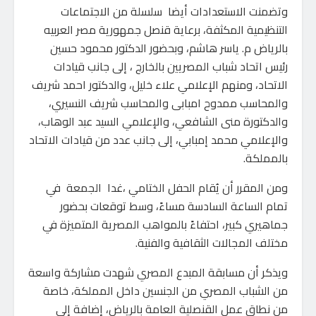
وتضمنت الاستعدادات أيضا سلسلة من الاجتماعات
التنظيمية المكثفة، برعاية قنصل جمهورية مصر العربيه
بالرياض م. ياسر هاشم، وبحضور الدكتور محمود حسين
رئيس اتحاد شباب المصريين بالخارج ، إلى جانب قيادات
الاتحاد، ومنهم الإعلامي علاء خليل، والدكتور احمد شريف
والمحاسب ممدوح امبابى والمحاسب شريف النسيري،
والدكتورة منى الشافعي، والإعلامي السيد عبد الوهاب،
والإعلامي محمد إمبابي، إلى جانب عدد من قيادات الاتحاد
بالمملكة.
ومن المقرر أن يُقام الحفل الختامي ،غدا الجمعة في
تمام الساعة السادسة مساءً، وسط توقعات بحضور
جماهيري كبير، احتفاءً بالمواهب المصرية المتميزة في
مختلف المجالات الثقافية والفنية.
ويذكر أن مسابقة المبدع المصري شهدت مشاركة واسعة
من الشباب المصري من الجنسين داخل المملكة، خاصة
من نطاق عمل القنصلية العامة بالرياض، إضافة إلى