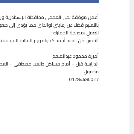
أعمل موظفة بحى العجمى محافظة الإسكندرية وراتبى
بالتعليم فضلا عن رعايتى لوالداى مما يؤدى إلى ص
للعمل بمصلحة الجمارك ٠
ألتمس من السيد أحمد كجوك وزير المالية الموافقة 
٠
أميرة محمود عبدالمنعم
الدراسة قبل – أمام مساكن طلعت مصطفى – العجم
محمول
01284480027