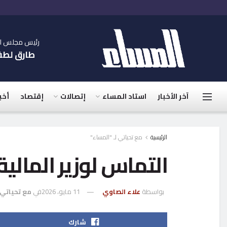
رئيس مجلس الإ
طارق لط
آخر الأخبار
استاد المساء
إتصالات
إقتصاد
أخب
الرئيسية
مع تحياتي لـ "المساء"
التماس لوزير المالية
بواسطة
علاء الصاوي
11 مايو، 2026
في
مع تحياتي 
شارك