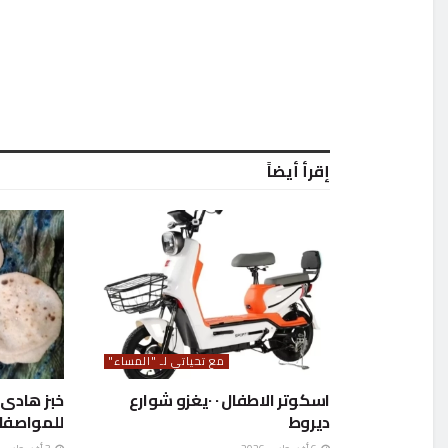
إقرأ أيضاً
مع تحياتي لـ "المساء"
اسكوتر الاطفال ٠ ٠يغزو شوارع
ديروط
للمواصفا