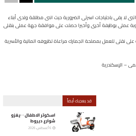
 لا يفى باحتياجات اسرتى الضرورية حيث اننى مطلقة ولدى أبناء
عوبة عملى بوظيفة أخرى وأخيرا حصلت على موافقة جهة عملى بنقلى
على نقلى للعمل بمصلحة الجمارك مراعاة لظروفه المالية والأسرية
ى – الإسكندرية
قد يعجبك أيضاً
اسكوتر الاطفال ٠ ٠يغزو
شوارع ديروط
6 أغسطس، 2026