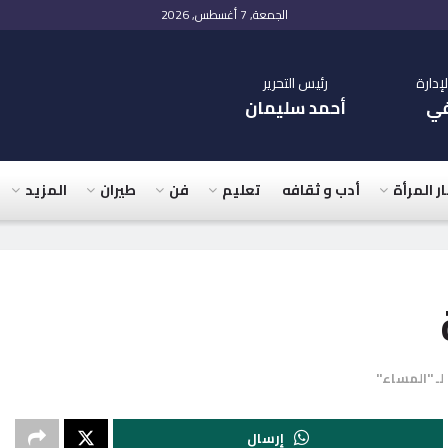
الجمعة, 7 أغسطس, 2026
دارة
رئيس التحرير
في
أحمد سليمان
ار المرأة
أدب و ثقافه
تعليم
فن
طيران
المزيد
لـ "المساء"
إرسال