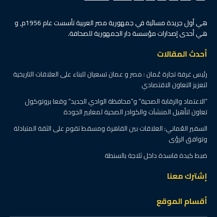
هي أول جريدة مسائية في جمهورية مصر العربية تأسست عام 1956م, و
هي أحدى إصدارات مؤسسة دار الجمهورية للصحافة.
أحدث المقالات
رئيس غرفة تجارة عُمان : مصر و عمان تسعيان للبناء على العلاقات التاريخية
لتعزيز التعاون الاقتصادي
“الاعتماد والرقابة الصحية” و”محافظة الوادي الجديد” وقعا بروتوكول
تعاون لتأهيل المنشآت والكوادر الصحية لمعايير الجودة
السفير العُماني: العلاقات بين القاهرة ومسقط تقوم على الثقة المتبادلة
وتوافق الرؤى
ضبط كبدة فاسدة داخل ثلاجة بالسنطة
إشترك معنا
أقسام الموقع