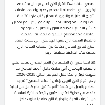
المصري لاتخاذ هذا القرار الذي اعلن فيه ان رحلته مع
ليفربول الذي صنعه له المجد من جديد واعاده لمنصات
التتويج الانجليزية والاوروبية بعد ان غاب عنها 30 سنة –
تلك الرحلة – قد وصلت لخط النهاية وفي كل يوم نجد ان
وسائل الاعلام المختلفة تتناول بالتحليل عن الوجهة
القادمة ممحمدصلاح الاسطورة المصرية العالمية
والادوار السلبية التي لعبها الهولندي ارني سلوت المدير
الفني لفريق ليفربول وكانت من الاسباب المباشر التي
دفعت قائد الفراعنة مغادرة الريدز
هنا لعلنا نتفق ان العلاقة بين النجم المصري محمد صلاح
والمدرب الهولندي أرني سلوت داخل أروقة ليفربول قد
شهدت توترًا واضحًا خلال الموسم الحالي 2025-2026،
وهو التوتر الذي انتهى بإعلان “الملك المصري” قراره
الصادم بالرحيل عن قلعة “أنفيلد” قبل عام كامل من نهاية
عقده، في خطوة اعتبرها كثيرون نتيجة مباشرة لسلسلة
من الأزمات الفنية والإدارية التي صنعها سلوت داخل
الفريق.