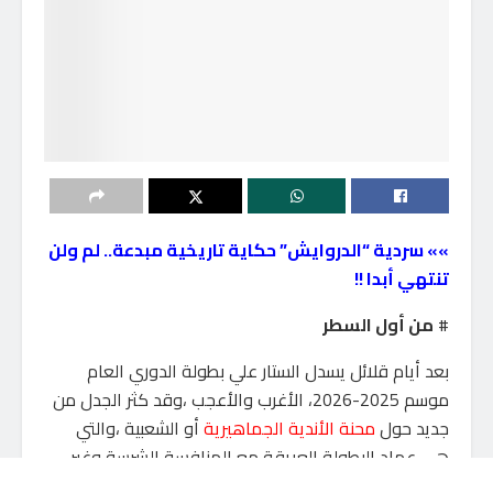
»» سردية “الدروايش” حكاية تاريخية مبدعة.. لم ولن
تنتهي أبدا !!
#
من أول السطر
بعد أيام قلائل يسدل الستار علي بطولة الدوري العام
موسم 2025-2026، الأغرب والأعجب ،وقد كثر الجدل من
جديد حول
محنة الأندية الجماهيرية
أو الشعبية ،والتي
هي عماد البطولة العريقة مع المنافسة الشرسة وغير
المتكافئة مع الأندية الاستثمارية وأندية الشركات بما