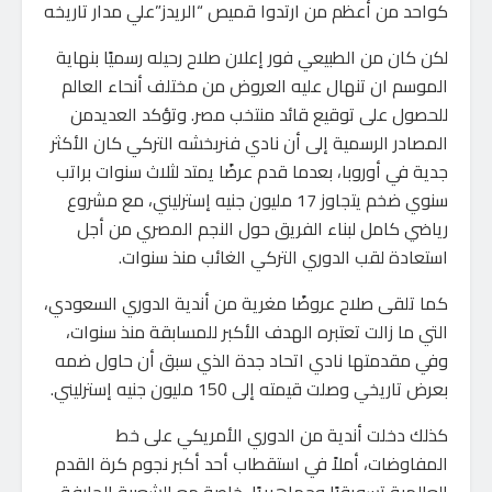
كواحد من أعظم من ارتدوا قميص “الريدز”علي مدار تاريخه
لكن كان من الطبيعي فور إعلان صلاح رحيله رسميًا بنهاية
الموسم ان تنهال عليه العروض من مختلف أنحاء العالم
للحصول على توقيع قائد منتخب مصر. وتؤكد العديدمن
المصادر الرسمية إلى أن نادي فنربخشه التركي كان الأكثر
جدية في أوروبا، بعدما قدم عرضًا يمتد لثلاث سنوات براتب
سنوي ضخم يتجاوز 17 مليون جنيه إسترليني، مع مشروع
رياضي كامل لبناء الفريق حول النجم المصري من أجل
استعادة لقب الدوري التركي الغائب منذ سنوات.
كما تلقى صلاح عروضًا مغرية من أندية الدوري السعودي،
التي ما زالت تعتبره الهدف الأكبر للمسابقة منذ سنوات،
وفي مقدمتها نادي اتحاد جدة الذي سبق أن حاول ضمه
بعرض تاريخي وصلت قيمته إلى 150 مليون جنيه إسترليني.
كذلك دخلت أندية من الدوري الأمريكي على خط
المفاوضات، أملاً في استقطاب أحد أكبر نجوم كرة القدم