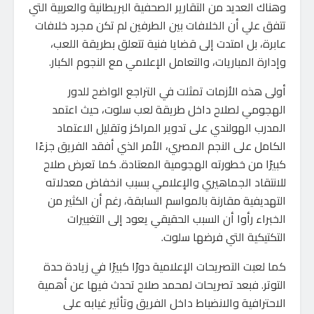
وهناك العديد من التقارير الصحفية البريطانية والعربية التي
تتفق علي أن الخلافات بين الطرفين لم تكن مجرد خلافات
عابرة، بل امتدت إلى قضايا فنية تتعلق بطريقة اللعب،
وإدارة المباريات، والتعامل الإعلامي مع النجوم الكبار.
أولى هذه الأزمات تمثلت في التراجع الواضح للدور
الهجومي لصلاح داخل طريقة لعب سلوت، حيث اعتمد
المدرب الهولندي على تدوير المراكز وتقليل الاعتماد
الكامل على النجم المصري، الأمر الذي أفقد الفريق جزءًا
كبيرًا من خطورته الهجومية المعتادة. كما تعرض صلاح
للانتقاد الجماهيري والإعلامي بسبب انخفاض معدلاته
التهديفية مقارنة بالمواسم السابقة، رغم أن الكثير من
الخبراء رأوا أن السبب الحقيقي يعود إلى التغييرات
التكتيكية التي فرضها سلوت.
كما لعبت التصريحات الإعلامية دورًا كبيرًا في زيادة حدة
التوتر. فبعد تصريحات لمحمد صلاح تحدث فيها عن أهمية
الاحترافية والانضباط داخل الفريق وتأثير غيابه على