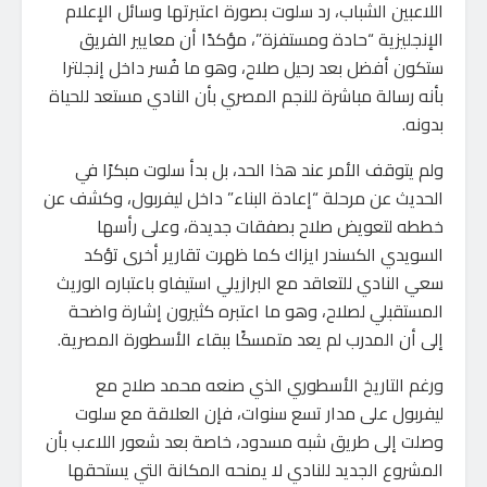
اللاعبين الشباب، رد سلوت بصورة اعتبرتها وسائل الإعلام
الإنجليزية “حادة ومستفزة”، مؤكدًا أن معايير الفريق
ستكون أفضل بعد رحيل صلاح، وهو ما فُسر داخل إنجلترا
بأنه رسالة مباشرة للنجم المصري بأن النادي مستعد للحياة
بدونه.
ولم يتوقف الأمر عند هذا الحد، بل بدأ سلوت مبكرًا في
الحديث عن مرحلة “إعادة البناء” داخل ليفربول، وكشف عن
خططه لتعويض صلاح بصفقات جديدة، وعلى رأسها
السويدي الكسندر ايزاك كما ظهرت تقارير أخرى تؤكد
سعي النادي للتعاقد مع البرازيلي استيفاو باعتباره الوريث
المستقبلي لصلاح، وهو ما اعتبره كثيرون إشارة واضحة
إلى أن المدرب لم يعد متمسكًا ببقاء الأسطورة المصرية.
ورغم التاريخ الأسطوري الذي صنعه محمد صلاح مع
ليفربول على مدار تسع سنوات، فإن العلاقة مع سلوت
وصلت إلى طريق شبه مسدود، خاصة بعد شعور اللاعب بأن
المشروع الجديد للنادي لا يمنحه المكانة التي يستحقها