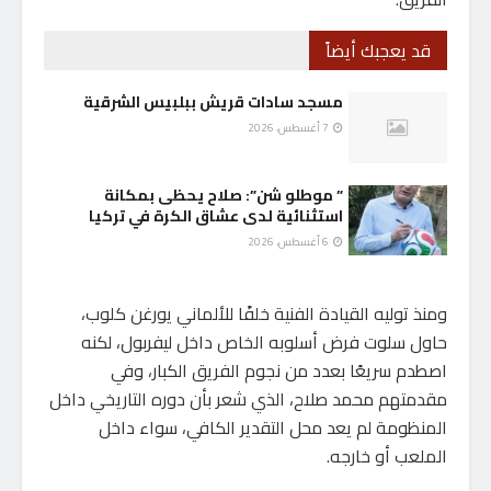
قد يعجبك أيضاً
مسجد سادات قريش ببلبيس الشرقية
7 أغسطس، 2026
” موطلو شن”: صلاح يحظى بمكانة
استثنائية لدى عشاق الكرة في تركيا
6 أغسطس، 2026
ومنذ توليه القيادة الفنية خلفًا للألماني يورغن كلوب،
حاول سلوت فرض أسلوبه الخاص داخل ليفربول، لكنه
اصطدم سريعًا بعدد من نجوم الفريق الكبار، وفي
مقدمتهم محمد صلاح، الذي شعر بأن دوره التاريخي داخل
المنظومة لم يعد محل التقدير الكافي، سواء داخل
الملعب أو خارجه.