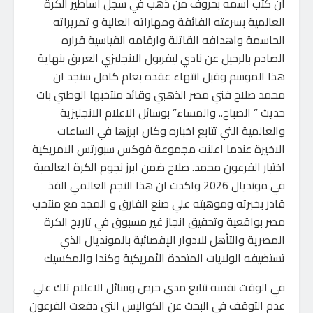
ان كتب اسمه بحروف من ذهب في سجل اساطير الكرة
العالمية بسرعته الفائقة ومهاراته العالية و تمريراته
الحاسمة واهدافه القاتلة وارقامه القياسية قراره
الصادم بالرحيل عن نادي ليفربول الانجليزي العريق بنهاية
هذا الموسم وقبل انتهاء عقده بعام كامل سنجد ان
محمد صلاح فتي مصر الذهبي وقائد منتخبها الوطني بات
حديث ” الصباح.. والمساء” بوسائل الاعلام الانجليزية
والعالمية التي تتابع اخباره وكان ابرزها في الساعات
الاخيرة عندما اعلنت مجموعة فوكس سبورتس الامريكية
اختيار الفرعون محمد. صلاح ضمن ابرز نجوم الكرة العالمية
في مونديال 2026 واكدت ان هذا النجم العالمي الفذ
قادر بخبرته وموهبته علي صنع الفارق و المجد مع منتخب
مصر بواقعية وتحقيق انجاز غير مسبوق في تاريخ الكرة
المصرية والتأهل للادوار الإقصائية بالمونديال الذي
تستضيفه الولايات المتحدة الأمريكية وكندا والمكسيك
في الوقت نفسه نتابع مدي حرص وسائل الاعلام تلك علي
عدم التوقف في البحث عن الكواليس التي دفعت الفرعون