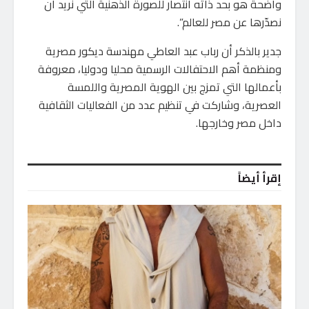
واضحة هو بحد ذاته انتصار للصورة الذهنية التي نريد أن
نصدّرها عن مصر للعالم”.
جدير بالذكر أن رباب عبد العاطي مهندسة ديكور مصرية
ومنظمة أهم الاحتفالات الرسمية محليا ودوليا، معروفة
بأعمالها التي تمزج بين الهوية المصرية واللمسة
العصرية، وشاركت في تنظيم عدد من الفعاليات الثقافية
داخل مصر وخارجها.
إقرأ أيضاً