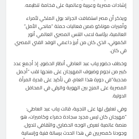
إشادات مصرية وعربية وعالمية على فخامة تنظيمه.
ويذكر أن مصر استضافت الجراند بول الملكي لأمراء
وأميرات موناكو ضمن فعاليات حملة “مانحي الأمل”
العالمية، برئاسة لاعب التنس المصري العالمي أنور
الكموني، الذي كان من أبرز داعمي الوفد الفني المصري
في كان.
وخطف حضور رباب عبد العاطي أنظار الحضور، إذ أجمع عدد
كبير من نجوم وضيوف المهرجان على منحها لقب “أجمل
محجبة”في دورة هذا العام، في تأكيد على قدرة المرأة
المصرية على المزج بين الهوية والرقي في المحافل
الدولية.
وفي تعليق لها على التجربة، قالت رباب عبد العاطي:
“مهرجان كان ليس مجرد سجادة حمراء وكاميرات، هو
منصة عالمية تعرض الوجه الحضاري والثقافي للدول.
وجودنا كمصريين في هذا الحدث برسالة فنية وإنسانية