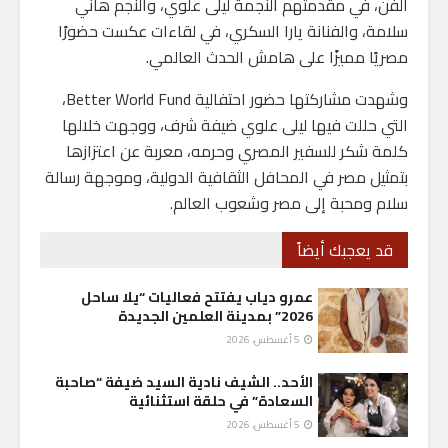
الفن، في مقدمتهم النجمة ليلى علوي، والنجم هاني
سلامة، والفنانة يارا السكري، في لقاءات عكست حضورًا
مصريًا مميزًا على هامش الحدث العالمي.
وشهدت مشاركتها حضور احتفالية Better World Fund،
التي حللت فيها ليلى علوي ضيفة شرف، ووجهت خلالها
كلمة شكر للسفير المصري وحرمه، معربة عن اعتزازها
بتمثيل مصر في المحافل الثقافية الدولية، وموجهة رسالة
سلام ومحبة إلى مصر وشعوب العالم.
قد يعجبك أيضاً
عمرو دياب يفتتح فعاليات “يلا ساحل
2026” بمدينة العلمين الجديدة
5 أغسطس، 2026
الأحد.. الشيف نادية السيد ضيفة “صاحبة
السعادة” في حلقة استثنائية
5 أغسطس، 2026