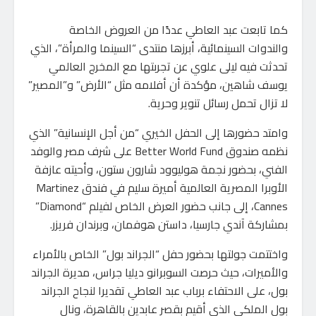
كما تابعت عبد العاطي عددًا من العروض الخاصة
والندوات السينمائية، أبرزها منتدى “السينما والمرأة”، الذي
تحدثت فيه ليلى علوي عن تجربتها مع المخرج العالمي
يوسف شاهين، مؤكدة أن أفلامه مثل “الأرض” و”المصير”
لا تزال تحمل رسائل تنوير وحرية.
وامتد حضورها إلى الحفل الخيري “من أجل الإنسانية” الذي
نظمه صندوق Better World Fund على شرف مصر والوفد
الفني، بحضور نجمة هوليوود شارون ستون، وأحيته عازفة
الأوبرا المصرية العالمية أميرة سليم في فندق Martinez
Cannes، إلى جانب حضور العرض الخاص لفيلم “Diamond”
بمشاركة آندي جارسيا، داستن هوفمان، وبرندان فريزر.
واختتمت جولتها بحضور حفل “الجراند بول” الخاص بالأمراء
والأميرات، حيث حرصت السوبرانو ديليا جراس، مديرة الجراند
بول، على الاحتفاء برباب عبد العاطي تقديرا لنجاح الجراند
بول الملكي الذي أقيم بقصر عابدين بالقاهرة، ونال