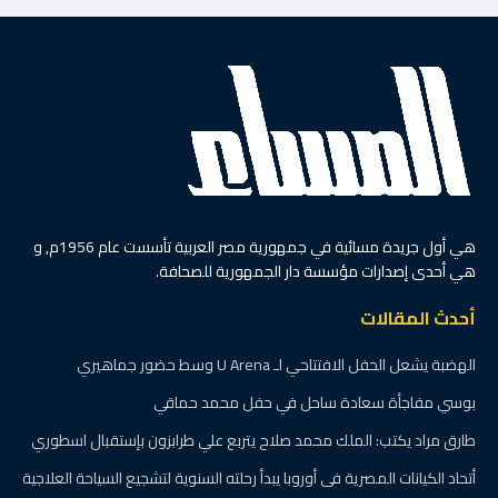
هي أول جريدة مسائية في جمهورية مصر العربية تأسست عام 1956م, و
هي أحدى إصدارات مؤسسة دار الجمهورية للصحافة.
أحدث المقالات
الهضبة يشعل الحفل الافتتاحي لـ U Arena وسط حضور جماهيري
بوسي مفاجأة سعادة ساحل في حفل محمد حماقي
طارق مراد يكتب: الملك محمد صلاح يتربع علي طرابزون بإستقبال اسطوري
أتحاد الكيانات المصرية فى أوروبا يبدأ رحلته السنوية لتشجيع السياحة العلاجية