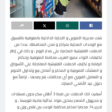
شنت مديرية التموين و التجارة الداخلية بالمنوفية بالتنسيق
مع الوحدات المحلية بمراكز و مدن المحافظة، عددا من
الحملات التفتيشية المكبرة علي مدار اليوم ، و ذلك في إطار
تكليفات اللواء عمرو الغريب محافظ المنوفية بإحكام
الرقابة و تكثيف الحملات التفتيشية المفاجئة علي الأسواق
و المنشآت التموينية و المخابز و أماكن بيع وتداول اللحوم
و التعامل الفوري مع أي مخالفات يتم رصدها ، تزامناً مع
حلول عيد الأضحي المبارك.
أسفرت تلك الحملات عن ضبط 3 أطنان سكر بدون مستندات
و مجهول المصدر بمخزن مواد غذائية بناحية قويسنا ، و
تحرير 74 محضرا لمخابز مخالفة تنوعت بين نقص وزن و