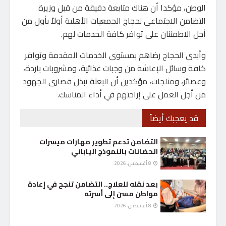
الوطن، مؤكدا أن هناك متابعة دقيقة من قبل وزيرة
التضامن الاجتماعي لحجاج الجمعيات الأهلية أولاً بأول من
أجل الاطمئنان على توافر كافة الخدمات لهم.
وأبدى الحجاج رضاهم بمستوى الخدمات المقدمة وتوافر
كافة وسائل الإعاشة من وجبات غذائية، ومشروبات باردة،
وعصائر، ومثلجات، مؤكدين أن البعثة تبذل قصارى الجهود
من أجل العمل على إراحتهم في أداء المناسك.
قد يعجبك أيضاً
التضامن تدعم تطوير مهارات ميسرات
الحضانات بالنموذج الياباني
8 أغسطس، 2026
بعد نقله للعلاج.. التضامن تنجح في إعادة
مواطن مسن إلى أسرته
8 أغسطس، 2026