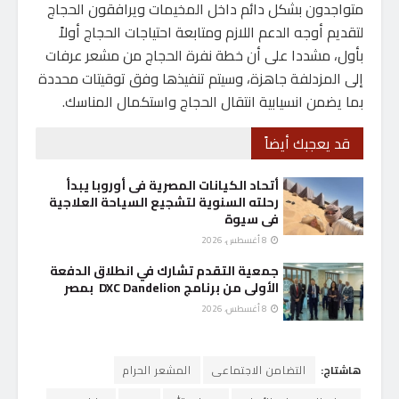
متواجدون بشكل دائم داخل المخيمات ويرافقون الحجاج
لتقديم أوجه الدعم اللازم ومتابعة احتياجات الحجاج أولاً
بأول، مشددا على أن خطة نفرة الحجاج من مشعر عرفات
إلى المزدلفة جاهزة، وسيتم تنفيذها وفق توقيتات محددة
بما يضمن انسيابية انتقال الحجاج واستكمال المناسك.
قد يعجبك أيضاً
أتحاد الكيانات المصرية فى أوروبا يبدأ
رحلته السنوية لتشجيع السياحة العلاجية
فى سيوة
8 أغسطس، 2026
جمعية التقدم تشارك في انطلاق الدفعة
الأولى من برنامج DXC Dandelion بمصر
8 أغسطس، 2026
هاشتاج:
التضامن الاجتماعى
المشعر الحرام