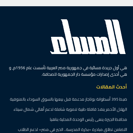
هي أول جريدة مسائية في جمهورية مصر العربية تأسست عام 1956م, و
هي أحدى إصدارات مؤسسة دار الجمهورية للصحافة.
أحدث المقالات
ضبط 395 أسطوانة بوتاجاز مدعمة قبل بيعها بالسوق السوداء بالمنوفية
الهلال الأحمر ينفذ قافلة طبية تنموية شاملة لدعم أهالي شمال سيناء
محافظ الجيزة ينعى رئيس الوحدة المحلية بناهيا
التضامن تطلق مبادرة «بكرة المدرسة.. الخير في مصر» لدعم الطلاب