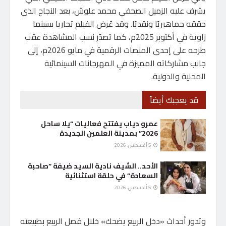
يشرف عليه الزميل الصحفي محمد علوش، بعد النجاح الذي
حققه جماهيريًا ونقديًا. وقد عُرض الفيلم تجاريا بسينما
زاوية في أكتوبر 2025م، كما تصدّر نسب المشاهدة عقب
طرحه على إحدى المنصات الرقمية في مايو 2026م، إلى
جانب مشاركاته المميزة في المهرجانات السينمائية
المحلية والدولية.
قد يعجبك أيضاً
عمرو دياب يفتتح فعاليات “يلا ساحل
2026” بمدينة العلمين الجديدة
5 أغسطس، 2026
الأحد.. الشيف نادية السيد ضيفة “صاحبة
السعادة” في حلقة استثنائية
5 أغسطس، 2026
وتدور أحداث «دخل الربيع يضحك» خلال فصل الربيع بطبيعته