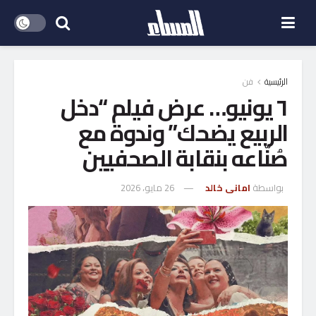
الرئيسية
فن
٦ يونيو… عرض فيلم “دخل
الربيع يضحك” وندوة مع
صُنّاعه بنقابة الصحفيين
بواسطة
امانى خالد
26 مايو، 2026