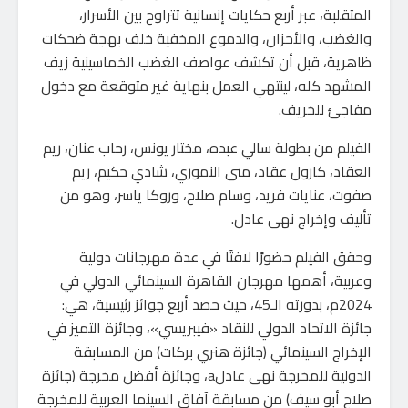
المتقلبة، عبر أربع حكايات إنسانية تتراوح بين الأسرار،
والغضب، والأحزان، والدموع المخفية خلف بهجة ضحكات
ظاهرية، قبل أن تكشف عواصف الغضب الخماسينية زيف
المشهد كله، لينتهي العمل بنهاية غير متوقعة مع دخول
مفاجئ للخريف.
الفيلم من بطولة سالي عبده، مختار يونس، رحاب عنان، ريم
العقاد، كارول عقاد، منى النموري، شادي حكيم، ريم
صفوت، عنايات فريد، وسام صلاح، وروكا ياسر، وهو من
تأليف وإخراج نهى عادل.
وحقق الفيلم حضورًا لافتًا في عدة مهرجانات دولية
وعربية، أهمها مهرجان القاهرة السينمائي الدولي في
2024م، بدورته الـ45، حيث حصد أربع جوائز رئيسية، هي:
جائزة الاتحاد الدولي للنقاد «فيبريسي»، وجائزة التميز في
الإخراج السينمائي (جائزة هنري بركات) من المسابقة
الدولية للمخرجة نهى عادلa، وجائزة أفضل مخرجة (جائزة
صلاح أبو سيف) من مسابقة آفاق السينما العربية للمخرجة