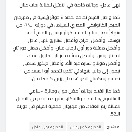
نهى عادل، وجائزة خاصة في التمثيل للفنانة رحاب عنان.
كما واصل الفيلم نجاحه بحصد 8 جوائز رئيسية في مهرجان
المركز الكاثوليكي المصري للسينما، في دورته الـ74، من
بينها: أفضل فيلم للمنتجة كوثر يونس والمنتج أحمد
يوسف، وأفضل إخراج، وأفضل سيناريو لنهى عادل،
وأفضل ممثلة دور أول لرحاب عنان، وأفضل ممثل دور ثانٍ
لمختار يونس، وأفضل ممثلة دور ثانٍ لكارول عقاد،
وأفضل مونتاج لسارة عبد الله، وأفضل ديكور لسلمى
تيمور، إلى جانب شهادتي تقدير لأحمد أبو السعد عن
تصميم ومكساج الصوت، وعلي رزيق كاميرا مان.
كما فاز الفيلم بجائزة أفضل حوار، وجائزة «سامي
السلاموني» للتجديد والابتكار، وشهادة تقدير في التمثيل
للفنانة ريم العقاد، من مهرجان جمعية الفيلم في دورته
الـ52.
هاشتاج:
المخرجة كوثر يونس
المخرجة نهى عادل