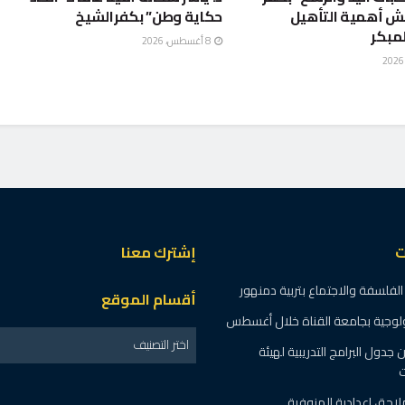
ش أهمية التأهيل
حكاية وطن” بكفرالشيخ
لمبكر
8 أغسطس، 2026
ت
إشترك معنا
الفلسفة والاجتماع بتربية دمنهور
أقسام الموقع
نولوجية بجامعة القناة خلال أغسطس
اختر التصنيف
 جدول البرامج التدريبية لهيئة
ت