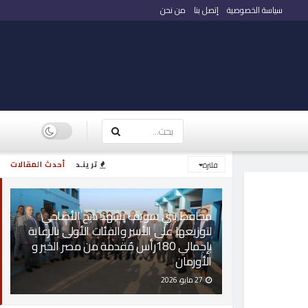
سياسة الخصوصية
إتصل بنا
من نحن
ترينـد
أحدث المقالات
فلترة
محافظ بني سويف يشهد ذبح الأضاحي
لتوزيعها على الأسر والفئات الأولى بالرعاية
بإجمالي 180رأس مٌقدمة من مصر الخير و
الأورمان
27 مايو، 2026