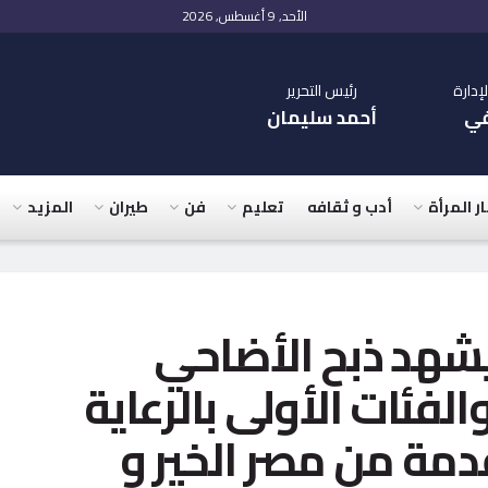
الأحد, 9 أغسطس, 2026
دارة
رئيس التحرير
في
أحمد سليمان
ار المرأة
أدب و ثقافه
تعليم
فن
طيران
المزيد
هد ذبح الأضاحي
الفئات الأولى بالرعاية
1رأس مٌقدمة من مصر الخير و