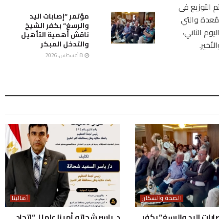
م التوزيع فى
مؤتمر “إصابات اليد
لمُعدة والتي
والرسغ” بكفر الشيخ
الأول، و12 رأساً في اليوم الثاني،
ناقش أهمية التأهيل
والتدخل المبكر
8 أغسطس، 2026
الصحة والسكان
أهالينا
ابات اليد والرسغ” بكفر
د. ياسر شحاته أمينا عاما لـ “اتحاد