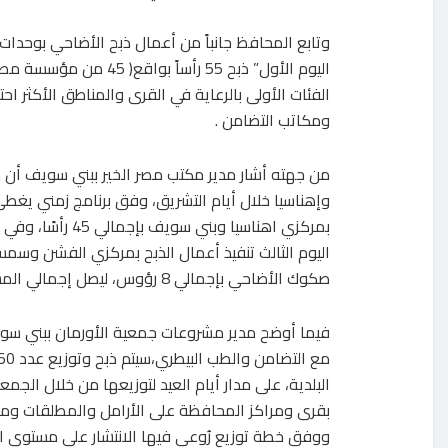
وتابع المحافظ جانباً من أعمال ذبح الأضاحي بوحدات
الفئات الأولى بالرعاية في القرى والمناطق الأكثر اح
ومكاتب التضامن .
من جهته أشار مدير مكتب مصر الخير ببني سويف أن 
وإهناسيا خلال أيام التشريق، وفق برنامج زمني يغطى 
صكوك الأضاحي بإجمالي 8 رؤوس، ليصل إجمالي المستهدف إلى 130 رأس أضحية.
فيما أوضح مدير مشروعات جمعية الأورمان ببني سويف
البلدية، على مدار أيام العيد لتوزيعها من خلال الجمعي
بقرى ومراكز المحافظة على الأرامل والمطلقات وم
ووفق خطة توزيع رُوعي فيها الانتشار على مستوى ال