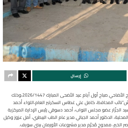
إرسال
شهد اللواء عبد الله عبد العزيز محافظ بني سويف،ذبح الأضاحي صباح أول أيام عيد الأضحى المبارك 2026/1447،وذلك
حبش”نائب المحافظ، كامل علي غطاس السكرتير العام،اللواء أحمد
سيد الجزّار عضو مجلس النواب، أحمد دسوقي رئيس الإدارة المركزية
لية، الدكتور أحمد الجبالي مدير عام الطب البيطري، أمل عزوز وكيل
الخير، ممدوح مُحرّم مدير مشروعات الأورمان ببني سويف.