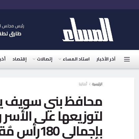
رئيس مجلس الإ
طارق لط
آخر الأخبار
استاد المساء
إتصالات
إقتصاد
أخب
الرئيسية
أهالينا
محافظ بني سويف يش
لتوزيعها على الأسر و
بإجمالي 80