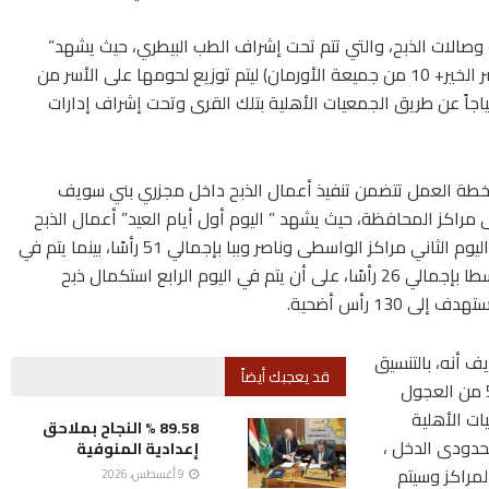
 وصالات الذبح، والتي تتم تحت إشراف الطب البيطري، حيث يشهد”
اليوم الأول” ذبح 55 رأساً بواقع( 45 من مؤسسة مصر الخير+ 10 من جميعة الأورمان) ليتم توزيع لحومها على الأسر من
تياجاً عن طريق الجمعيات الأهلية بتلك القرى وتحت إشراف إدارات
خطة العمل تتضمن تنفيذ أعمال الذبح داخل مجزري بني سويف
مراكز المحافظة، حيث يشهد ” اليوم أول أيام العيد” أعمال الذبح
بمركزي اهناسيا وبني سويف بإجمالي 45 رأسًا، وفي اليوم الثاني مراكز الواسطى وناصر وببا بإجمالي 51 رأسًا، بينما يتم في
اليوم الثالث تنفيذ أعمال الذبح بمركزي الفشن وسمسطا بإجمالي 26 رأسًا، على أن يتم في اليوم الرابع استكمال ذبح
 أنه، بالتنسيق
قد يعجبك أيضاً
مع التضامن والطب البيطري،سيتم ذبح وتوزيع عدد 50 من العجول
ات الأهلية
89.58 % النجاح بملاحق
حدودى الدخل ،
إعدادية المنوفية
مراكز وسيتم
9 أغسطس، 2026