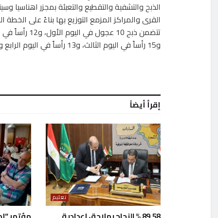
الذبح والتشفية والتقطيع والتعبئة بمجزر اهناسيا وسيت
القرى والمراكز المزمع التوزيع بها بناءً على الخطة ا
تتضمن ذبح 10 عجول في اليوم 
و15 رأساً في اليوم الثالث، و13 رأساً في اليوم الرابع والأخير.
إقرأ أيضاً
تعليم
89.58 % النجاح بملاحق إعدادية
مؤتمر “إص