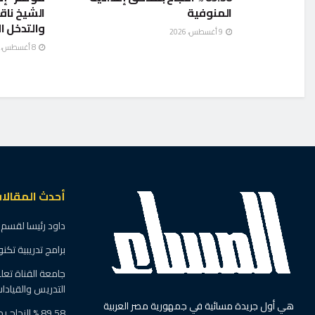
المنوفية
الشيخ ناق
والتدخل ا
9 أغسطس، 2026
8 أغسطس، 2026
أحدث المقالا
داود رئيسا لقسم 
برامج تدريبية تك
جامعة القناة تعلن
التدريس والقيادا
هي أول جريدة مسائية في جمهورية مصر العربية
89.58 % النجاح بملاحق إعدادية المنوفية