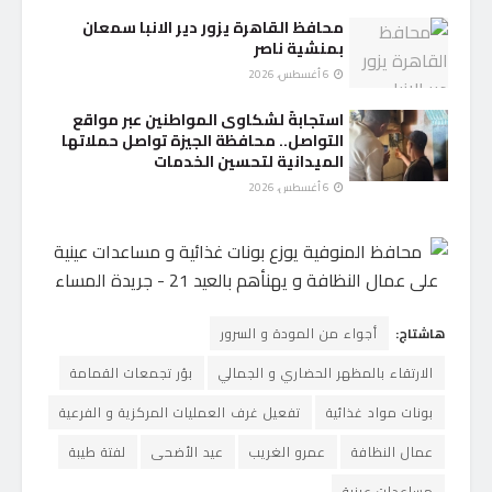
محافظ القاهرة يزور دير الانبا سمعان
بمنشية ناصر
6 أغسطس، 2026
استجابةً لشكاوى المواطنين عبر مواقع
التواصل.. محافظة الجيزة تواصل حملاتها
الميدانية لتحسين الخدمات
6 أغسطس، 2026
هاشتاج:
أجواء من المودة و السرور
الارتقاء بالمظهر الحضاري و الجمالي
بؤر تجمعات القمامة
بونات مواد غذائية
تفعيل غرف العمليات المركزية و الفرعية
عمال النظافة
عمرو الغريب
عيد الأضحى
لفتة طيبة
مساعدات عينية