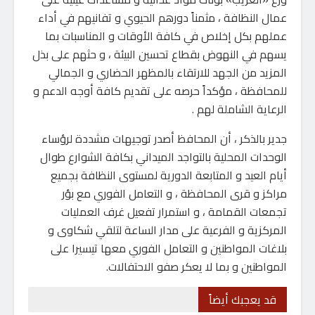
عمال النظافة ، مثمناً دورهم الحيوي و تفانيهم في أداء
عملهم بكل إخلاص في كافة الأوقات و المناسبات بما
يسهم في النهوض بقطاع تحسين البيئة ، و حثهم على بذل
المزيد من الجهد للارتقاء بالمظهر الحضاري و الجمالي
للمحافظة ، مؤكداً حرصه على تقديم كافة أوجه الدعم و
الرعاية الشاملة لهم .
جدير بالذكر ، أن المحافظ أصدر توجيهات مشددة لرؤساء
الوحدات المحلية بالتواجد الميداني بكافة الشوارع طوال
أيام العيد و المتابعة الدورية لمستوى النظافة بجميع
مراكز و قرى المحافظة ، و التعامل الفوري مع بؤر
تجمعات القمامة ، و استمرار تفعيل غرف العمليات
المركزية و الفرعية على مدار الساعة لتلقي شكاوى و
بلاغات المواطنين و التعامل الفوري معها تيسيرا على
المواطنين و بما لا يعكر صفو الاحتفالات.
قد يعجبك أيضاً