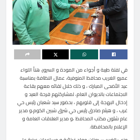
في لفتة طيبة و أجواء من المودة و السرور، هنأ اللواء
عمرو الغريب محافظ المنوفية، عمال النظافة بمناسبة
عيد الأضحى المبارك ، و ذلك خلال لقائه معهم بقاعة
الاجتماعات بالديوان العام، لمشاركتهم فرحة العيد و
إدخال البهجة إلى قلوبهم ، بحضور سيد شعبان رئيس حي
غرب ، و هيثم صادق رئيس حي شرق شبين الكوم،و مدير
عام شئون مكتب المحافظ ،و مدير العلاقات العامة و
الإعلام بالمحافظة.
وزع «الغريب» بونات مواد غذائية و مساعدات عينية على