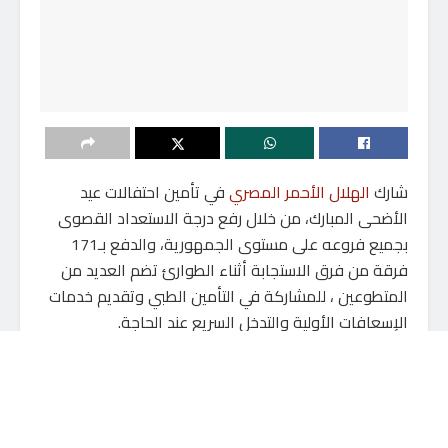
شارك
الهلال الأحمر المصري
في تأمين احتفالات عيد
الأضحى المبارك، من خلال رفع درجة الاستعداد القصوى
بجميع فروعه على مستوى الجمهورية، والدفع بـ171
فرقة من فرق الاستجابة أثناء الطوارئ تضم العديد من
المتطوعين ، للمشاركة في التأمين الطبي وتقديم خدمات
الإسعافات الأولية والتدخل السريع عند الحاجة.
تنتشر فرق الاستجابة للطوارئ في أكثر من 120 موقعًا
على مستوى الجمهورية، حيث شاركت في تأمين صلاة عيد
الأضحى من خلال التواجد بالساحات المخصصة للصلاة
والمساجد الكبرى، على أن تستكمل تواجدها طوال أيام