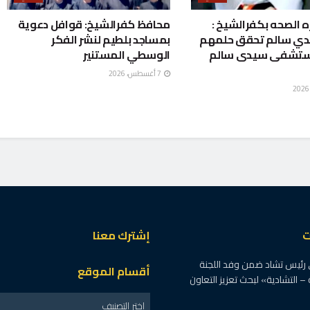
ه الصحه بكفرالشيخ :
محافظ كفرالشيخ: قوافل دعوية
دي سالم تحقق حلمهم
بمساجد بلطيم لنشر الفكر
ستشفى سيدى سالم
الوسطي المستنير
7 أغسطس، 2026
ت
إشترك معنا
 رئيس تشاد ضمن وفد اللجنة
أقسام الموقع
 – التشادية» لبحث تعزيز التعاون
اختر التصنيف