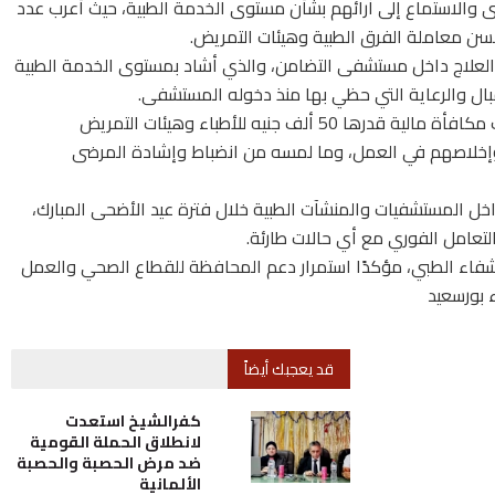
 والاستماع إلى آرائهم بشأن مستوى الخدمة الطبية، حيث أعرب عدد
سن معاملة الفرق الطبية وهيئات التمريض.
العلاج داخل مستشفى التضامن، والذي أشاد بمستوى الخدمة الطبية
قبال والرعاية التي حظي بها منذ دخوله المستشفى.
وفي لفتة تقديرية، قرر اللواء إبراهيم أبو ليمون صرف مكافأة مالية قدرها 50 ألف جنيه للأطباء وهيئات التمريض
 وإخلاصهم في العمل، وما لمسه من انضباط وإشادة المرضى
خل المستشفيات والمنشآت الطبية خلال فترة عيد الأضحى المبارك،
عامل الفوري مع أي حالات طارئة.
اء الطبي، مؤكدًا استمرار دعم المحافظة للقطاع الصحي والعمل
 بورسعيد
قد يعجبك أيضاً
كفرالشيخ استعدت
لانطلاق الحملة القومية
ضد مرض الحصبة والحصبة
الألمانية