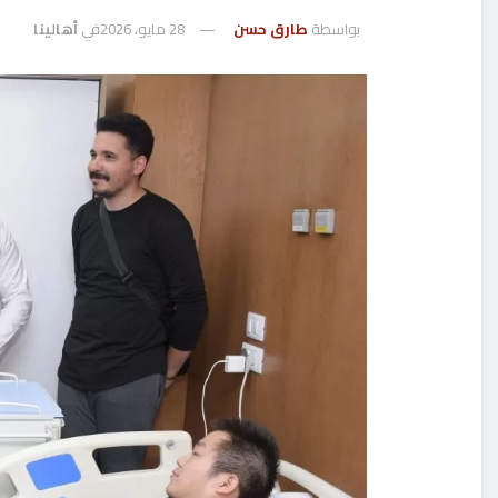
بواسطة
طارق حسن
28 مايو، 2026
في
أهالينا