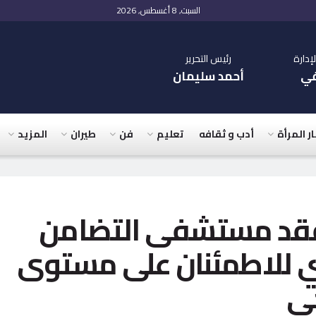
السبت, 8 أغسطس, 2026
دارة
رئيس التحرير
في
أحمد سليمان
ار المرأة
أدب و ثقافه
تعليم
فن
طيران
المزيد
فقد مستشفى التضامن
ي للاطمئنان على مستوى
حى