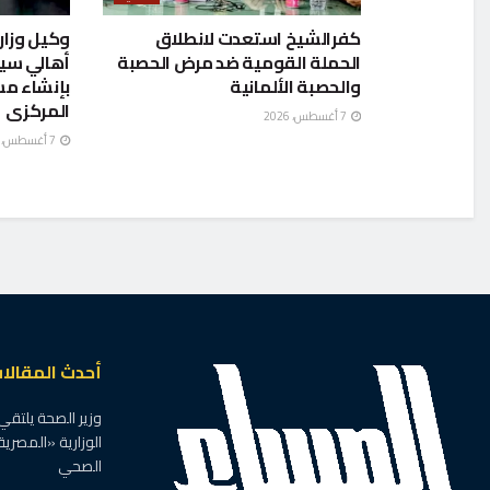
كفرالشيخ استعدت لانطلاق
وكيل وزار
الحملة القومية ضد مرض الحصبة
أهالي سي
والحصبة الألمانية
بإنشاء م
المركزى
7 أغسطس، 2026
7 أغسطس، 2026
أحدث المقالا
وزير الصحة يلتقي
الوزارية «المصرية
الصحي