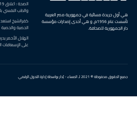
والطب النفسي ب
هي أول جريدة مسائية في جمهورية مصر العربية
كفرالشيخ استعدت
تأسست عام 1956م, و هي أحدى إصدارات مؤسسة
الحصبة والحصبة ال
دار الجمهورية للصحافة.
الهلال الأحمر يد
على الإسعافات ال
جميع الحقوق محفوظة © 2021 لـ المساء - يُدار بواسطة إدارة التحول الرقمي.