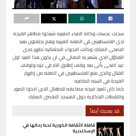
سجلت عدسات وكاله الانباء الصينيه شينخوا مظاهر الفرحه
لدى الفلسطينيين في الضفه الغربيه وهم يحتفلون بعيد
الاضحى المبارك وكانت الاجواء الاحتفاليه تظهر مدى
التفاؤل الذي يشعر به الاهالي في ان يكون هذا العيد اول
عيد اضحى يأتى بعد وقف إطلاق النار فى غزه وتوقف
القتال والذى منع الفلسطينيين في الضفه من إظهار
الفرحة في السنه الماضيه
كما كان للعيد فرحه مضاعفه للاطفال الذين اخذوا الصور
واللقطات التذكاريه حول المسجد الاقصى المبارك
قد يعجبك أيضاً
قافلة الثقافة الكورية تحط رحالها في
الإسكندرية