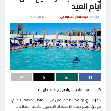
أيام العيد
بواسطة
عبدالقادر الشوادفى
29 مايو، 2026
كتب – عبدالقادرالشوادفى وصلاح طواله
كفرالشيخ
، توافد المصطافين على شواطئ مصيف بلطيم،
موجهًا برفع درجة الاستعداد القصوى بكافة القطاعات