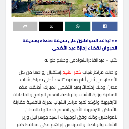
»» توافد المواطنين على حديقة صنعاء وحديقة
الحيوان لقضاء إجازة عيد الأضحى
كتب – عبدالقادرالشوادفى وصلاح طواله
واصلت مراكز شباب
كفر الشيخ
،إستقبال روادها من كل
الأعمار، فى ثانى أيام مبادرة “العيد أحلى بمراكز شباب
مصر”، وذلك إحتفالاً بعيد الأضحى المبارك، أطلقت هذه
المبادرة وزارة الشباب والرياضة، لتقديم البرامج والفاعليات
الترفيهية وتؤكد تفرد مراكز الشباب بميزة تنافسية مقارنة
بالأماكن الترفيهية الأخرى لتقديم خدماتها بالمجان
للمواطنين،وذلك وفق توجيهات السيد جوهر نبيل وزير
الشباب والرياضة، والمهندس إبراهيم مكى محافظ كفر