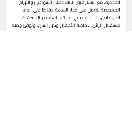
الخدمية، مع انتشار فرق الإنقاذ على الشواطئ والأبراج
المخصصة للعمل على مدار الساعة حفاظًا على أرواح
المواطنين، إلى جانب فتح الحدائق العامة والمتنزهات
لاستقبال الزائرين، خاصة الأطفال وكبار السن، وتوفير جميع
احتياجات المصطافين لضمان قضاء إجازة آمنة وممتعة،
تحت إشراف هيثم عطية، رئيس مدينة مصيف بلطيم.
قال المهندس هيثم عطيه مدير عام مصيف بلطيم
السياحى، شهدت شواطئ مدينة مصيف بلطيم بمحافظة
كفرالشيخ فى اليوم الثانى للعيد، إقبالًا كبيراً من أهالي
المحافظة والمحافظات المجاورة لقضاء إجازة عيد
الأضحى المبارك، بالتزامن مع أعمال التطوير ورفع الكفاءة
المستمرة التي يشهدها المصيف، لتقديم أفضل الخدمات
للمواطنين ورواد الشواطئ خلال موسم الصيف.
أضاف محمود الخطي مدير العلاقات العامة بالمصيف، أن
المهندس إبراهيم مكى محافظ كفرالشيخ، أكد على
إستمرار أعمال النظافة ورفع تراكمات القمامة بشكل
دوري، مع تنفيذ حملات الرش لمقاومة الحشرات وتكثيف