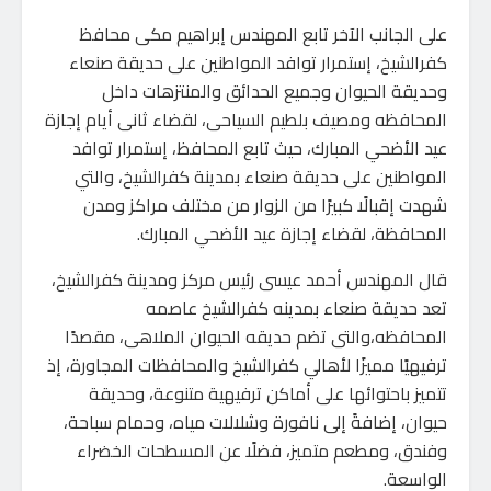
على الجانب الآخر تابع المهندس إبراهيم مكى محافظ
كفرالشيخ، إستمرار توافد المواطنين على حديقة صنعاء
وحديقة الحيوان وجميع الحدائق والمنتزهات داخل
المحافظه ومصيف بلطيم السياحى، لقضاء ثانى أيام إجازة
عيد الأضحي المبارك، حيث تابع المحافظ، إستمرار توافد
المواطنين على حديقة صنعاء بمدينة كفرالشيخ، والتي
شهدت إقبالًا كبيرًا من الزوار من مختلف مراكز ومدن
المحافظة، لقضاء إجازة عيد الأضحي المبارك.
قال المهندس أحمد عيسى رئيس مركز ومدينة كفرالشيخ،
تعد حديقة صنعاء بمدينه كفرالشيخ عاصمه
المحافظه،والتى تضم حديقه الحيوان الملاهى، مقصدًا
ترفيهيًا مميزًا لأهالي كفرالشيخ والمحافظات المجاورة، إذ
تتميز باحتوائها على أماكن ترفيهية متنوعة، وحديقة
حيوان، إضافةً إلى نافورة وشلالات مياه، وحمام سباحة،
وفندق، ومطعم متميز، فضلًا عن المسطحات الخضراء
الواسعة.