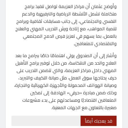
وأوضح عثمان أن مراكز العزيمة تواصل تنفيذ برامج
متكاملة تشمل الأنشطة الرياضية والترفيهية والدعم
النفسي والاجتماعي، إلى جانب مسابقات ثقافية وبرامج
لتنمية المواهب، مع إتاحة ورش التدريب المهني والعلاج
بالعمل، بما يسهم في تعزيز فرص الدمج المجتمعي
والاقتصادي للمتعافين.
وأشار إلى أن الصندوق يولي اهتمامًا خاصًا ببرامج ما بعد
العلاج والحد من الانتكاسة، من خلال توفير برامج التأهيل
المهني داخل مراكز العزيمة، والتي تتضمن التدريب على
حرف يحتاجها سوق العمل، مثل صيانة التكييف والتبريد،
وصيانة الهواتف المحمولة والأجهزة الكهربائية والنجارة،
وذلك ضمن مبادرة «حرفي» الهادفة إلى تمكين
المتعافين اقتصاديًا ومساعدتهم على بدء مشروعات
صغيرة بالتعاون مع الجهات المعنية.
قد يعجبك أيضاً