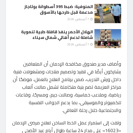
المنوفية: ضبط 395 أسطوانة بوتاجاز
مدعمة قبل طرحها بالأسوق
7 أغسطس، 2026
الهلال الأحمر ينفذ قافلة طبية تنموية
شاملة لدعم أهالي شمال سيناء
7 أغسطس، 2026
وأضاف مدير صندوق مكافحة الإدمان أن المتعافين
يشاركون أيضًا في تنفيذ وتصميم منتجات ومشغولات فنية
داخل ورش التدريب، ضمن برنامج العلاج بالعمل، موضحًا أن
مراكز العزيمة تضم بنية متكاملة تشمل صالات ألعاب
رياضية، وملاعب خماسية، وصالات جيم، ومسرحًا، وقاعات
للكمبيوتر والموسيقى، بما يدعم الجوانب النفسية
والاجتماعية خلال رحلة التعافي.
ولفت إلى استمرار عمل الخط الساخن لعلاج مرضى الإدمان
«16023» على مدار 24 ساعة طوال أيام عيد الأضحى