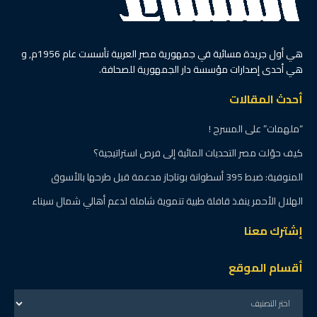
هي أول جريدة مسائية في جمهورية مصر العربية تأسست عام 1956م, و
هي أحدى إصدارات مؤسسة دار الجمهورية للصحافة.
أحدث المقالات
“ملهمات” على المسرح !
كيف حوّلت مصر التحديات المائية إلى فرص استراتيجية؟
المنوفية: ضبط 395 أسطوانة بوتاجاز مدعمة قبل طرحها بالأسوق
الهلال الأحمر ينفذ قافلة طبية تنموية شاملة لدعم أهالي شمال سيناء
إشترك معنا
أقسام الموقع