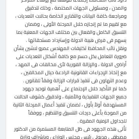
والمدن ، ومسئولى الجهات المختصة ، وذلك لتدقيق
ومراجعة كافة البيانات والتقارير الخاصة بحالات التعديات ،
مع تقييم ما تم إنجازه خلال المرحلة الأولى ، وضمان
التنسيق الكامل والفعال بين مختلف الجهات المعنية بما
يسهم فى فرض هيبة الدولة وإسترداد مستحقاتها .
ونقل نائب المحافظ تكليفات المهندس عمرو لاشين بشأن
ضرورة التعامل بكل حسم مع كافة أشكال التعديات على
أراضى الدولة ، والإزالة الفورية لأى مخالفات فى المهد ،
مع إتخاذ الإجراءات القانونية الرادعة حيال المخالفين ،
وعدم التهاون فى تنفيذ قرارات الإزالة وفقاً للقانون .
كما تم التأكيد خلال الإجتماع على أهمية توحيد جهود
جميع الجهات التنفيذية والأمنية ، وتدقيق كشوف الحالات
المستهدفة أولاً بأول ، لضمان تنفيذ أعمال المرحلة الثانية
من الموجة بأعلى درجات التنسيق والتنظيم ، ووفقاً
للجداول الزمنية المقررة .
تأتى هذه الجهود فى ظل المتابعة المستمرة من الدكتور
مصطفى مدبولى رئيس مجلس الوزراء ، وبإشراف وزارة