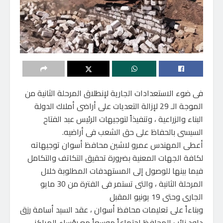
فى ضوء الاستعدادات الجارية لإنطلاق المرحلة الثانية من
الموجة الـ 29 لإزالة التعديات على أراضى أملاك الدولة
البناء والزراعية ، وتنفيذاً لتوجيهات الرئيس عبد الفتاح
السيسى بالحفاظ على حق الشعب فى أراضيه.
أعطى المهندس عمرو لاشين محافظ أسوان توجيهاته
لكافة الجهات المعنية بضرورة تحقيق التكاتف والتكامل
فيما بينها للوصول إلى المستهدفات المطلوبة خلال
المرحلة الثانية ، والتى تستمر فى الفترة من 30 مايو
الجارى وحتى 19 يونيو المقبل
وبناءاً على تعليمات محافظ أسوان ، عقد السيد أسامة رزق
داود نائب المحافظ إجتماعاً موسعاً مع رؤساء المراكز