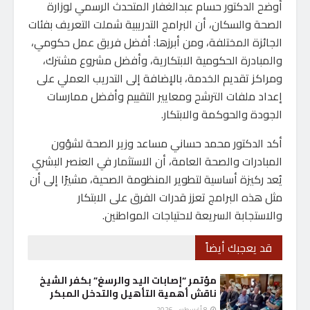
أوضح الدكتور حسام عبدالغفار المتحدث الرسمي لوزارة
الصحة والسكان، أن البرامج التدريبية شملت التعريف بفئات
الجائزة المختلفة، ومن أبرزها: أفضل فريق عمل حكومي،
والمبادرة الحكومية الابتكارية، وأفضل مشروع مشترك،
ومراكز تقديم الخدمة، بالإضافة إلى التدريب العملي على
إعداد ملفات الترشح ومعايير التقييم وأفضل ممارسات
الجودة والحوكمة والابتكار.
أكد الدكتور محمد حساني مساعد وزير الصحة لشؤون
المبادرات والصحة العامة، أن الاستثمار في العنصر البشري
يُعد ركيزة أساسية لتطوير المنظومة الصحية، مشيرًا إلى أن
مثل هذه البرامج تعزز قدرات الفرق على الابتكار
والاستجابة السريعة لاحتياجات المواطنين.
قد يعجبك أيضاً
مؤتمر “إصابات اليد والرسغ” بكفر الشيخ
ناقش أهمية التأهيل والتدخل المبكر
8 أغسطس، 2026