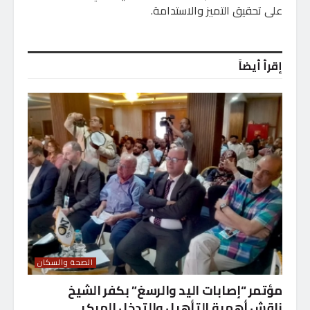
على تحقيق التميز والاستدامة.
إقرأ أيضاً
الصحة والسكان
مؤتمر “إصابات اليد والرسغ” بكفر الشيخ
ناقش أهمية التأهيل والتدخل المبكر