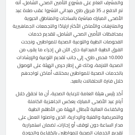
والمشرف العام على مشروع التأمين الصحي الشامل، أنه
تم الدفع بـ 35 فريق طبي ميداني انتشروا عقب صلاة عيد
الأضحى المبارك مباشرة بالساحات والمناطق الحيوية
والمتنزهات والأماكن الأكثر ارتيادًا والتجمعات الجماهيرية
بمحافظات التأمين الصحي الشامل، لتقديم خدمات
الفحوصات الطبية والتوعية الصحية للمواطنين، ونجحت
الفرق الطبية الميدانية حتى الآن في إجراء ما يقرب من
10.000 فحص طبي، إلى جانب تقديم التوعية والإرشادات
الصحية اللازمة، وذلك في إطار حرص الهيئة على الوصول
بالخدمات الصحية للمواطنين بمختلف أماكن تواجدهم
خلال فترة الاحتفالات بالعيد.
أكد رئيس هيئة العامة للرعاية الصحية، أن ما تحقق خلال
أيام عيد الأضحى المبارك يعكس الجاهزية الكاملة
والكفاءة العالية لأبطال الهيئة من الأطقم الطبية
والتمريضية والفنية والإدارية، الذين واصلوا العمل على
مدار الساعة دون توقف أو إجازات، لضمان استمرارية
تقديم الخدمات الصحية للمواطنين بالكفاءة والجودة