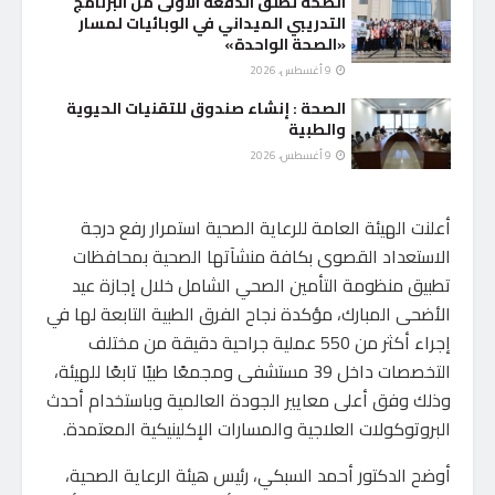
الصحة تطلق الدفعة الأولى من البرنامج
التدريبي الميداني في الوبائيات لمسار
«الصحة الواحدة»
9 أغسطس، 2026
الصحة : إنشاء صندوق للتقنيات الحيوية
والطبية
9 أغسطس، 2026
أعلنت الهيئة العامة للرعاية الصحية استمرار رفع درجة
الاستعداد القصوى بكافة منشآتها الصحية بمحافظات
تطبيق منظومة التأمين الصحي الشامل خلال إجازة عيد
الأضحى المبارك، مؤكدة نجاح الفرق الطبية التابعة لها في
إجراء أكثر من 550 عملية جراحية دقيقة من مختلف
التخصصات داخل 39 مستشفى ومجمعًا طبيًا تابعًا للهيئة،
وذلك وفق أعلى معايير الجودة العالمية وباستخدام أحدث
البروتوكولات العلاجية والمسارات الإكلينيكية المعتمدة.
أوضح الدكتور أحمد السبكي، رئيس هيئة الرعاية الصحية،