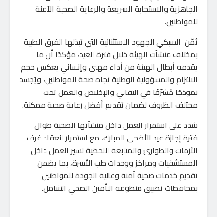
الجاهزية والاستجابة السريعة والرعاية الصحية الآمنة
للمواطنين.
ثمّن السبكي الجهود الاستثنائية التي تبذلها الفرق الطبية
بمختلف منشآت الهيئة خلال فترة العيد، مؤكدًا أن ما
يقدمه أبطال الهيئة من أداء مهني وإنساني يعكس حجم
الالتزام والمسؤولية الوطنية تجاه صحة المواطنين، ويُجسد
نموذجًا مُشرّفًا في التفاني والإخلاص والعمل تحت
مختلف الظروف لضمان تقديم أفضل رعاية صحية ممكنة.
شدد على استمرار العمل داخل منشآتها الصحية طوال
فترة إجازة عيد الأضحى المبارك، مع استمرار انعقاد غرف
الأزمات والطوارئ والمتابعة اللحظية لسير العمل داخل
المستشفيات ومراكز ووحدات طب الأسرة، بما يضمن
تقديم خدمات صحية آمنة وعالية الجودة للمواطنين
بمحافظات تطبيق منظومة التأمين الصحي الشامل.