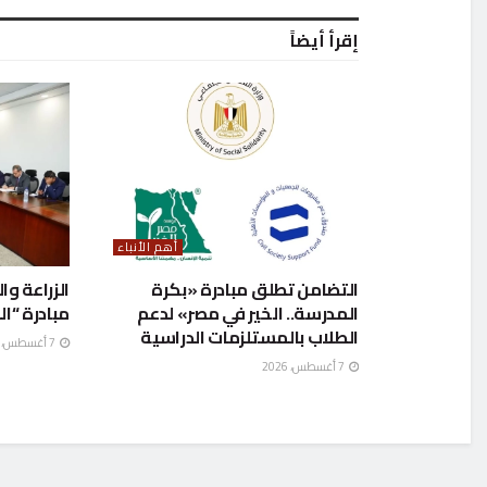
إقرأ أيضاً
أهم الأنباء
التضامن تطلق مبادرة «بكرة
الزراعة و
المدرسة.. الخير في مصر» لدعم
مبادرة “ال
الطلاب بالمستلزمات الدراسية
7 أغسطس، 2026
7 أغسطس، 2026