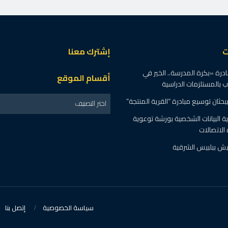
المنوفية: استئصال ورم يزن 30 كيلو من بطن
عة”
ي
آخر الأخبار