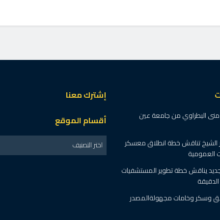
ت
إشترك معنا
ة منى البطراوي من جامعة عين
أقسام الموقع
 الشيخ تناقش خطة انطلاق معسكر
اختر التصنيف
ت العمومية
جديد يناقش خطة تطوير المستشفيات
لدقيقة
طن دقيق وسكر وخامات مجهولةالمصدر