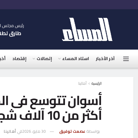
رئيس مجلس الإ
طارق لط
آخر الأخبار
استاد المساء
إتصالات
إقتصاد
أخب
الرئيسية
أهالينا
أسوان تتوسع فى الم
أكثر من 10 آلاف شجرة
بواسطة
عصمت توفيق
30 مايو، 2026
في
أهالينا