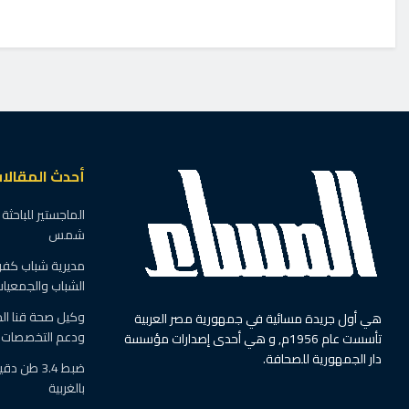
أحدث المقالا
الماجستير للباحث
شمس
مديرية شباب كفر
الشباب والجمعيا
وكيل صحة قنا ال
هي أول جريدة مسائية في جمهورية مصر العربية
ودعم التخصصات ا
تأسست عام 1956م, و هي أحدى إصدارات مؤسسة
دار الجمهورية للصحافة.
ضبط 3.4 
بالغربية