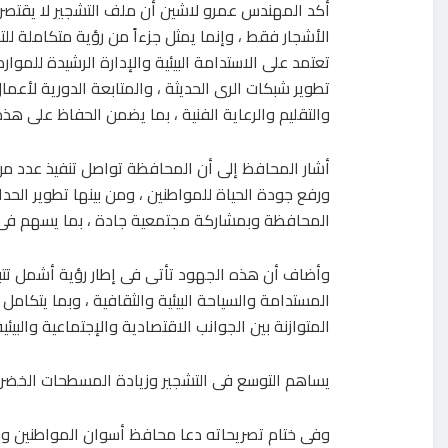
أكد المهندس عمرو لاشين أن ملف التشجير لا يقتصر 
الأشجار فقط ، وإنما يمثل جزءاً من رؤية متكاملة للت
تعتمد على الاستدامة البيئية والإدارة الرشيدة للموارد
تطوير شبكات الرى الحديثة ، والمتابعة الدورية لأعمال
والتقليم والرعاية الفنية ، بما يضمن الحفاظ على هذه
أشار المحافظ إلى أن المحافظة تواصل تنفيذ عدد م
ورفع جودة الحياة للمواطنين ، ومن بينها تطوير ال
المحافظة وبمشاركة مجتمعية جادة ، بما يسهم فى 
وأضاف أن هذه الجهود تأتى فى إطار رؤية أشمل تتبن
المستدامة والسياحة البيئية والثقافية ، وبما يتكامل
المتوازنة بين الجوانب الاقتصادية والإجتماعية والبيئية
يساهم التوسع فى التشجير وزيادة المسطحات الخضراء
وفى ختام تصريحاته دعا محافظ أسوان المواطنين 