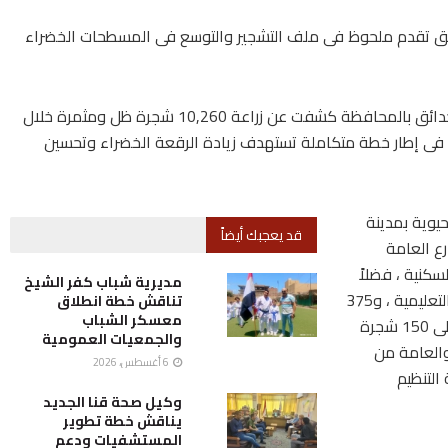
ق تقدم ملحوظ فى ملف التشجير والتوسع فى المسطحات الخضراء
أوضح محافظ أسوان أن التقارير الواردة من إدارة الحدائق بالمحافظة كشفت عن زراعة 10,260 شجرة ظل ومثمرة خلال
ناير 2025 وحتى نهاية مايو 2026 ، وذلك فى إطار خطة متكاملة تستهدف زيادة الرقعة الخضراء وتحسين
يوية بمدينة
قد يعجبك أيضاً
 والشوارع العامة
الأحياء السكنية ، فضلاً
مديرية شباب كفر الشيخ
عن زراعة 1,960 شجرة داخل المدارس والمؤسسات التعليمية ، و375
تناقش خطة انطلاق
معسكر الشباب
شجرة بمراكز الشباب والمنشآت الرياضية ، بالإضافة إلى 150 شجرة
والجمعيات العمومية
 والعامة من
6 أغسطس، 2026
التنظيم
وكيل صحة قنا الجديد
يناقش خطة تطوير
المستشفيات ودعم