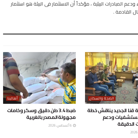
م المبادرات البيئية ، مؤكداً أن الاستثمار فى البيئة هو استثمار
ل القادمة .
الصحة والسكان
أهالينا
قنا الجديد يناقش خطة
ضبط 3.4 طن دقيق وسكر وخامات
مستشفيات ودعم
مجهولةالمصدر بالغربية
 الدقيقة
6 أغسطس، 2026