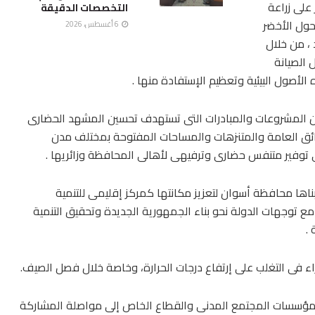
على زراعة
التخصصات الدقيقة
حول الأخضر
6 أغسطس، 2026
 ، من خلال
 الصيانة
 الأصول البيئية وتعظيم الإستفادة منها .
ن المشروعات والمبادرات التى تستهدف تحسين المشهد الحضارى
حدائق العامة والمتنزهات والمساحات المفتوحة بمختلف مدن
توفير متنفس حضارى وترفيهى لأهالى المحافظة وزائريها .
اها محافظة أسوان لتعزيز مكانتها كمركز إقليمى للتنمية
 مع توجهات الدولة نحو بناء الجمهورية الجديدة وتحقيق التنمية
 .
 فى التغلب على إرتفاع درجات الحرارة، وخاصة خلال فصل الصيف.
ومؤسسات المجتمع المدنى والقطاع الخاص إلى مواصلة المشاركة