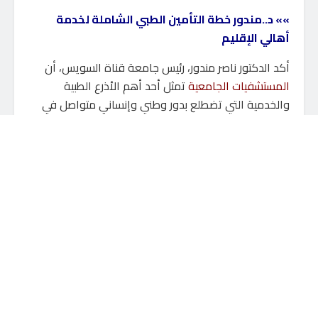
»» د..مندور خطة التأمين الطبي الشاملة لخدمة
أهالي الإقليم
أكد الدكتور ناصر مندور، رئيس جامعة قناة السويس، أن
المستشفيات الجامعية
تمثل أحد أهم الأذرع الطبية
والخدمية التي تضطلع بدور وطني وإنساني متواصل في
تقديم الرعاية الصحية لأبناء محافظة الإسماعيلية ومدن
القناة وسيناء، مشددًا على أن الجامعة تضع على رأس
أولوياتها ضمان الجاهزية الكاملة للمنظومة الطبية خلال
فترات الأعياد والمناسبات، بما يحقق أعلى درجات الأمان
والرعاية الصحية للمواطنين.