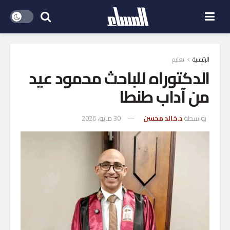
الرئيسية
تعليم
الدكتوراه للباحث محمود عيد
من آداب طنطا
بواسطة
د.خالد محسن
30 مايو، 2026