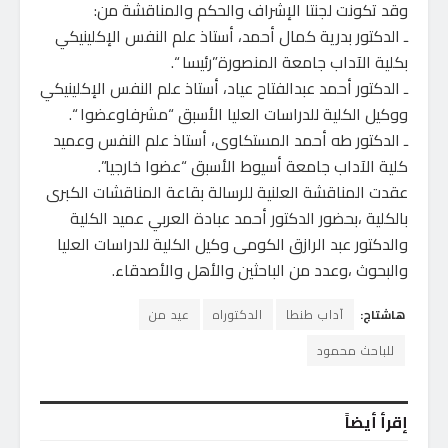
وقد تكونت لجنتا الإشراف والحكم والمناقشة من:
ـ الدكتور بدرية كمال أحمد، أستاذ علم النفس الإكلينيكي
بكلية الآداب جامعة المنصورة”رئيسا “.
ـ الدكتور أحمد عبدالفتاح عياد، أستاذ علم النفس الإكلينيكي
ووكيل الكلية للدراسات العليا الأسبق “مشرفاوعضوا “.
ـ الدكتور طه أحمد المستكاوى، أستاذ علم النفس وعميد
كلية الآداب جامعة أسيوط الأسبق “عضوا خارجيا”.
عقدت المناقشة العلنية للرسالة بقاعة المناقشات الكبرى
بالكلية ،بحضور الدكتور أحمد عبادة العربي عميد الكلية
والدكتور عبد الرازق الكومى وكيل الكلية للدراسات العليا
والبحوث ،وعدد من الباحثين والأهل والأصدقاء.
هاشتاج:
آداب طنطا
الدكتوراه
عيد من
للباحث محمود
إقرأ أيضاً