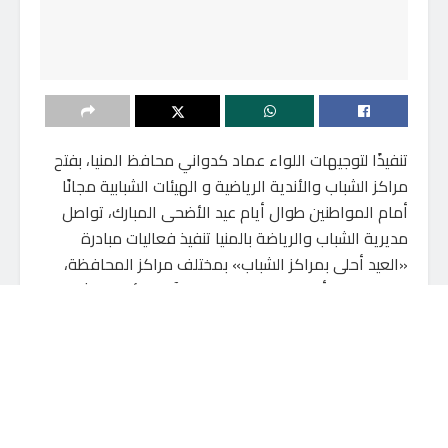
تنفيذًا لتوجيهات اللواء عماد كدواني محافظ المنيا، بفتح
مراكز الشباب والأندية الرياضية و الهيئات الشبابية مجانًا
أمام المواطنين طوال أيام عيد الأضحى المبارك، تواصل
مديرية الشباب والرياضة بالمنيا تنفيذ فعاليات مبادرة
«العيد أحلى بمراكز الشباب» بمختلف مراكز المحافظة،
بهدف توفير أجواء ترفيهية ورياضية آمنة للأسر والشباب
والأطفال خلال إجازة العيد.
وأوضح مندي عكاشة وكيل وزارة الشباب والرياضة بالمنيا،
أن جميع مراكز الشباب بالمحافظة تشارك في المبادرة من
خلال تنفيذ العديد من الأنشطة والفعاليات الترفيهية
والثقافية والرياضية، إلى جانب توزيع الهدايا والألعاب