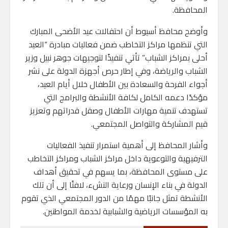
المحافظة.
وأوضح محافظ أسيوط أن احتفالات عيد الأضحى المبارك
التي تنظمها مراكز التخاطب ضمن فعاليات مبادرة “العيد
أحلى بمراكز الشباب” تأتي تنفيذًا لتوجيهات جوهر نبيل وزير
الشباب والرياضة، وفي إطار حرص أجهزة الدولة على نشر
أجواء الفرحة والسعادة بين الأطفال خلال أيام العيد،
مؤكدًا دعمه الكامل لكافة الأنشطة والبرامج التي
تستهدف تنمية مهارات الأطفال وصقل قدراتهم وتعزيز
قيم المشاركة والتواصل المجتمعي.
وأشار المحافظ إلى أهمية استمرار تنفيذ الفعاليات
الترفيهية والتوعوية داخل مراكز الشباب ومراكز التخاطب
على مستوى المحافظة، بما يسهم في تحقيق أهداف
الدولة في بناء الإنسان ورعاية النشء، لافتًا إلى أن تلك
الأنشطة تمثل جانبًا مهمًا من الدور المجتمعي الذي تقوم
به المؤسسات الرياضية والشبابية لخدمة المواطنين.