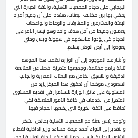
الإيجابي على حجاج الجمعيات الأهلية، والثقة الكبيرة التي
يحظي بها بين مختلف البعثات، مشددا على أن جميع أفراد
البعثة والمشرفين والمشرفات والوعاظ والواعظات
يعملون جميعا من أجل هدف واحد وهو تيسير الأمر على
الحجاج كي يؤدوا مناسكهم في سهولة ويسر، وحتي
يعودوا إلى أرض الوطن بسلام.
وأشار عبد الموجود إلى أن الوزارة نظمت هذا الموسم
ثلاثة برامج مختلفة، وجميعها متميزة، فضلا عن المتابعة
الدقيقة والتنسيق الكامل مع البعثات المصرية والجانب
السعودي، موضحا أن تحقيق هذا المركز يزيد من
المسئولية على عاتق الوزارة للاستمرار في تقديم المستوى
المتميز من الخدمات في كافة الأمور المتعلقة لكي
تحافظ على الثقة الكبيرة التي يضعها الحجاج فيها.
وتوجه رئيس بعثة حج الجمعيات الأهلية بخالص الشكر
والتقدير إلى اللواء أحمد عيدة، مساعد وزير الداخلية لقطاع
الشئون الإدارية، رئيس الجهاز التنفيذي للجنة الوزارية للحج،