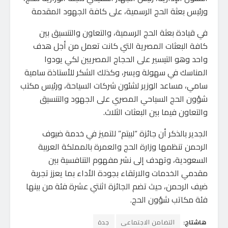
ورئيس بعثة الحج الرسمية، على كافة الجهود المقدمة
في قيادة بعثة الحج الرسمية، والتعاون والتنسيق بين
كافة البعثات المصرية التي كانت تعمل من أجل هدف
واحد وهو التيسير على الحجاج المصريين لكي يودوا
المناسك في سهولة ويسر، وكذلك الشكر للأستاذة سامية
سامي، مساعد الوزير لشئون شركات السياحة، ورئيس مكتب
شؤون الحج السياحي المصري على الجهود والتنسيق
والتعاون فيما بين البعثات الثلاث.
الجدير بالذكر أن جائزة “لبيتم” للتميز في خدمة ضيوف
الرحمن تنظمها وزارة الحج والعمرة بالمملكة العربية
السعودية، وتهدف إلى نشر مفهوم التنافسية بين
مقدمي الخدمات والارتقاء بجودة الأداء بما يعزز تجربة
ضيف الرحمن، حيث تضم الجائزة اثنتي عشرة فئة من بينها
فئة مكاتب شؤون الحج.
هاشتاج:
التضامن الاجتماعى
جدة