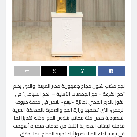
نجح مكتب شئون حجاج جمهورية مصر العربية والذي يضم
“حج القرعة – حج الجمعيات الأهلية – الحج السياحي” في
الفوز بالدرع الفضي لجائزة «لبيتم» للتميز في خدمة ضيوف
الرحمن، التي تنظمها وزارة الحج والعمرة بالمملكة العربية
السعودية ضمن فئة مكاتب شؤون الحج، وذلك تقديرًا لما
قدَمته البعثات المصرية الثلاث من خدمات متميزة أسهمت
في تيسير أداء المناسك وإثراء تجربة الحجاج، بما يحقق