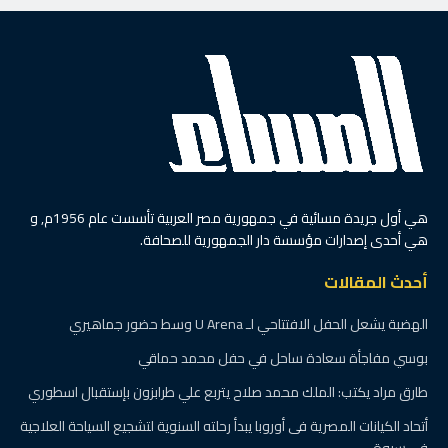
هي أول جريدة مسائية في جمهورية مصر العربية تأسست عام 1956م, و
هي أحدى إصدارات مؤسسة دار الجمهورية للصحافة.
أحدث المقالات
الهضبة يشعل الحفل الافتتاحي لـ U Arena وسط حضور جماهيري
بوسي مفاجأة سعادة ساحل في حفل محمد حماقي
طارق مراد يكتب: الملك محمد صلاح يتربع علي طرابزون بإستقبال اسطوري
أتحاد الكيانات المصرية فى أوروبا يبدأ رحلته السنوية لتشجيع السياحة العلاجية
فى سيوة