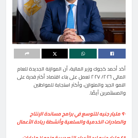
أكد أحمد كجوك وزير المالية، أن الموازنة الجديدة للعام
المالى ٢٠٢٦/ ٢٠٢٧ تعمل على بناء اقتصاد أكثر قدرة على
النمو الجيد والمتوازن، وأكثر استجابة للمواطنين
والمستثمرين أيضًا.
٩٠ مليار جنيه للتوسع في برامج مساندة الإنتاج
والصادرات الخدمية والسلعية وأنشطة ريادة الأعمال
٤٨ مليار جنيه لرد الأعباء التصديرية ونحو ٧ مليارات