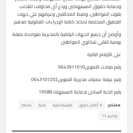
وحماية حقوق المستهلكين وردع أي محاولات للتلاعب
بقوت المواطنين، وضبط المخالفين وعرضهم علي جهات
التحقيق المختصة لاتخاذ كافة الإجراءات القانونية ضدهم.
وأوضح أن جميع الجهات الرقابية بالمديرية متواجدة بصفة
يومية لتلقي شكاوي المواطنين
على الأرقام التالية
رقم مباحث التموين0643911010
رقم غرفة عمليات مديرية التموين0643107202
رقم الخط الساخن لحماية المستهلك 19588
هاشتاج:
6 أطنان دقيق
بالإسماعيلية
ضبط
محضرا
وتحرير 13