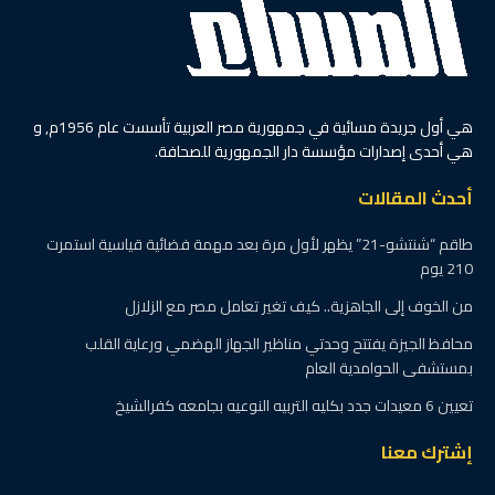
هي أول جريدة مسائية في جمهورية مصر العربية تأسست عام 1956م, و
هي أحدى إصدارات مؤسسة دار الجمهورية للصحافة.
أحدث المقالات
طاقم “شنتشو-21” يظهر لأول مرة بعد مهمة فضائية قياسية استمرت
210 يوم
من الخوف إلى الجاهزية.. كيف تغير تعامل مصر مع الزلازل
محافظ الجيزة يفتتح وحدتي مناظير الجهاز الهضمي ورعاية القلب
بمستشفى الحوامدية العام
تعيين 6 معيدات جدد بكليه التربيه النوعيه بجامعه كفرالشيخ
إشترك معنا