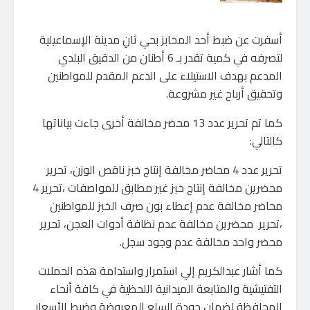
أسفرت عن ضبط أحد المخابز بحي ثانِ مدينة الإسماعيلية
لتصرفه في كمية تقدر بـ 6 أطنان من الدقيق البلدي
المدعم بهدف الاستيلاء على الدعم المقدم للمواطنين
وتحقيق أرباح غير مشروعة.
كما تم تحرير عدد 13 محضر مخالفة أخرى جاءت بياناتها
كالتالي:
تحرير عدد 4 محاضر مخالفة إنتاج خبز ناقص الوزن، تحرير
محضرين مخالفة إنتاج خبز غير مطابق للمواصفات ،تحرير 4
محاضر مخالفة عدم إعطاء بون صرف الخبز للمواطنين
،تحرير محضرين مخالفة عدم نظافة أدوات العجن، تحرير
محضر واحد مخالفة عدم وجود سجل.
كما أشار عبدالكريم إلي استمرار واستدامة هذه الحملات
التفتيشية والمتابعة الميدانية اللحظية في كافة أنحاء
المحافظة لضمان جودة السلع المعروضة وضبط الأسعار