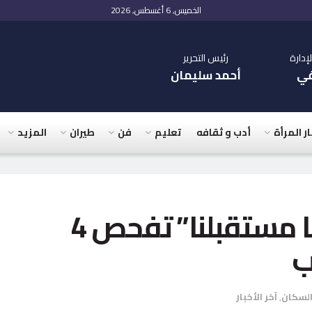
الخميس, 6 أغسطس, 2026
دارة
رئيس التحرير
في
أحمد سليمان
ار المرأة
أدب و ثقافه
تعليم
فن
طيران
المزيد
مبادرة “عيون أطفالنا مستقبلنا” تفحص 4
السكان
,
آخر الأخبار