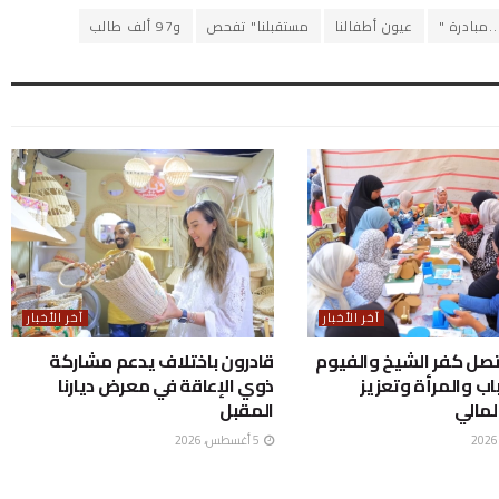
.مبادرة "
عيون أطفالنا
مستقبلنا" تفحص
و97 ألف طالب
آخر الأخبار
آخر الأخبار
صل كفر الشيخ والفيوم
قادرون باختلاف يدعم مشاركة
اب والمرأة وتعزيز
ذوي الإعاقة في معرض ديارنا
لمالي
المقبل
5 أغسطس، 2026