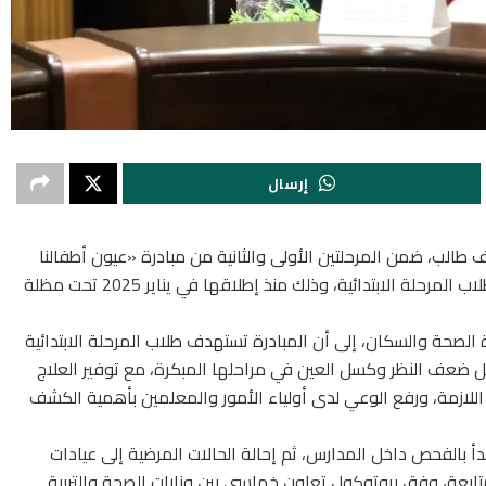
إرسال
كان، فحص 4 ملايين و97 ألف طالب، ضمن المرحلتين الأولى والثانية من مبادرة «عيون أطفالنا
مستقبلنا» للكشف المبكر عن مشكلات الإبصار لدى طلاب المرحلة الابتدائية، وذلك منذ إطلاقها في يناير 2025 تحت مظلة
ة الصحة والسكان، إلى أن المبادرة تستهدف طلاب المرحلة الابتدائية
الإبصار مثل ضعف النظر وكسل العين في مراحلها المبكرة، مع توفير العلاج
ة اللازمة، ورفع الوعي لدى أولياء الأمور والمعلمين بأهمية الكشف
أ بالفحص داخل المدارس، ثم إحالة الحالات المرضية إلى عيادات
تابعة، وفق بروتوكول تعاون خماسي بين وزارات الصحة والتربية