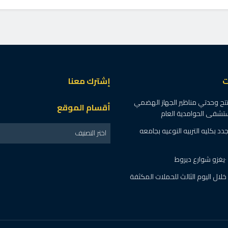
ت
إشترك معنا
تح وحدتي مناظير الجهاز الهضمي
أقسام الموقع
ستشفى الحوامدية العام
دات جدد بكليه التربيه النوعيه بجامعه
اختر التصنيف
خالفة خلال اليوم الثالث للحملات المكثفة