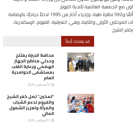
ون مع الجمعية العالمية لأندية الليونز.
أضاف أن المبادرة نجحت منذ انطلاقها في توزيع 29 ألفًا و592 نظارة طبية، وإجراء أكثر من 1995 تدخلاً جراحيًا، بالإضافة
 ألف طفل في محافظات المرحلتين الأولى والثانية، وهي: الشرقية، الفيوم، الإسكندرية،
وكفر الشيخ.
قد يعجبك أيضاً
محافظ الجيزة يفتتح
وحدتي مناظير الجهاز
الهضمي ورعاية القلب
بمستشفى الحوامدية
العام
6 أغسطس، 2026
“تمكين” تصل كفر الشيخ
والفيوم لدعم الشباب
والمرأة وتعزيز الشمول
المالي
5 أغسطس، 2026