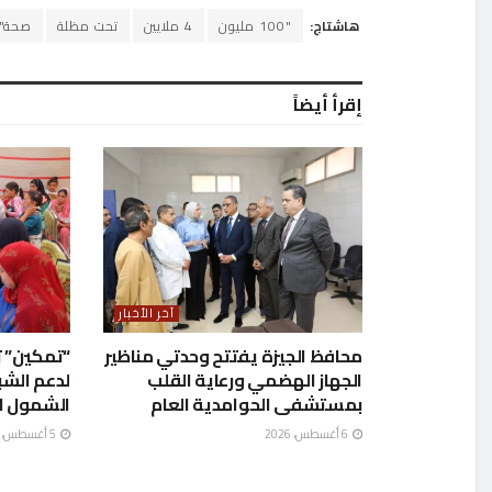
هاشتاج:
"100 مليون
4 ملايين
تحت مظلة
صحة".
إقرأ أيضاً
آخر الأخبار
محافظ الجيزة يفتتح وحدتي مناظير
“تمكين” ت
الجهاز الهضمي ورعاية القلب
لدعم الشب
بمستشفى الحوامدية العام
الشمول ا
6 أغسطس، 2026
5 أغسطس، 2026