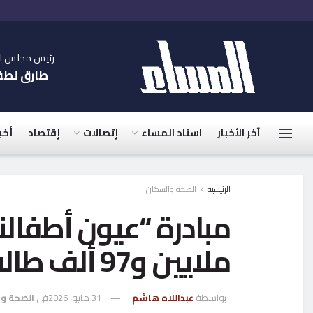
رئيس مجلس الإ
طارق لط
آخر الأخبار
استاد المساء
إتصالات
إقتصاد
أخب
الرئيسية
الصحة والسكان
ملايين و97 ألف طالب
بواسطة
عبداللاه هاشم
31 مايو، 2026
في
الصحة و