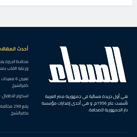
أحدث المقالا
محافظ الجيزة يفت
ورعاية القلب بم
تعيين 6 معي
كفرالشيخ
اسكوتر الاطفال ٠ ٠يغزو شوارع ديروط
هي أول جريدة مسائية في جمهورية مصر العربية
تأسست عام 1956م, و هي أحدى إصدارات مؤسسة
رفع 298 م
دار الجمهورية للصحافة.
بكفرالشيخ