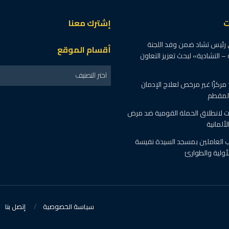
ت
إشترك معنا
 رئيس تشاد ضمن وفد اللجنة
أقسام الموقع
 – التشادية» لبحث تعزيز التعاون
اختر التصنيف
الصحة : اغلاق 19 مركزًا غير مرخص لعلاج الإدمان
المقطم
 لانطلاق الحملة القومية ضد مرض
ألمانية
رب العاملين بمسجد السيدة نفيسة
أولية والطوارئ
سياسة الخصوصية
إتصل بنا