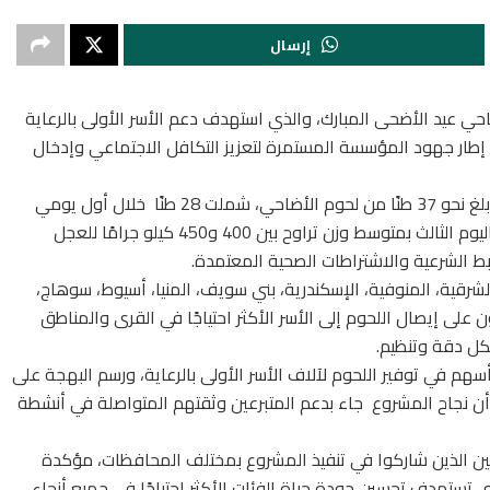
إرسال
حي عيد الأضحى المبارك، والذي استهدف دعم الأسر الأولى بالرعاية
إطار جهود المؤسسة المستمرة لتعزيز التكافل الاجتماعي وإدخال
أكدت المؤسسة أن إجمالي ما تم توزيعه هذا العام بلغ نحو 37 طنًا من لحوم الأضاحي، شملت 28 طنًا خلال أول يومي
العيد ، بالإضافة إلى 9 أطنان أخرى من اللحوم خلال اليوم الثالث بمتوسط وزن تراوح بين 400 و450 كيلو جرامًا للعجل
 الشرعية والاشتراطات الصحية المعتمدة.
 وهي الجيزة، الشرقية، المنوفية، الإسكندرية، بني سويف، المنيا، أسيوط، سوهاج،
ى إيصال اللحوم إلى الأسر الأكثر احتياجًا في القرى والمناطق
ل دقة وتنظيم.
 في توفير اللحوم لآلاف الأسر الأولى بالرعاية، ورسم البهجة على
 أن نجاح المشروع جاء بدعم المتبرعين وثقتهم المتواصلة في أنشطة
 الذين شاركوا في تنفيذ المشروع بمختلف المحافظات، مؤكدة
تي تستهدف تحسين جودة حياة الفئات الأكثر احتياجًا في جميع أنحاء