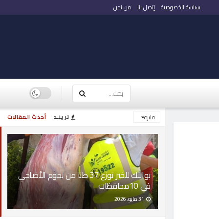
سياسة الخصوصية
إتصل بنا
من نحن
ترينـد
أحدث المقالات
فلترة
بوابتك للخير توزع 37 طنا من لحوم الأضاحي
في 10محافظات
31 مايو، 2026