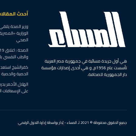
أحدث المقالا
وزير الصحة يلتقي
الوزارية «المصرية
الصحي
والطب النفسي ب
هي أول جريدة مسائية في جمهورية مصر العربية
كفرالشيخ استعدت
تأسست عام 1956م, و هي أحدى إصدارات مؤسسة
الحصبة والحصبة ال
دار الجمهورية للصحافة.
الهلال الأحمر يد
على الإسعافات ال
جميع الحقوق محفوظة © 2021 لـ المساء - يُدار بواسطة إدارة التحول الرقمي.