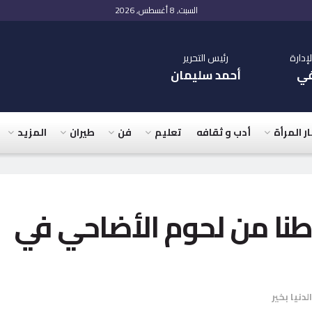
السبت, 8 أغسطس, 2026
دارة
رئيس التحرير
في
أحمد سليمان
ار المرأة
أدب و ثقافه
تعليم
فن
طيران
المزيد
وابتك للخير توزع 37 طنا من لحوم الأضاحي في
الدنيا بخير