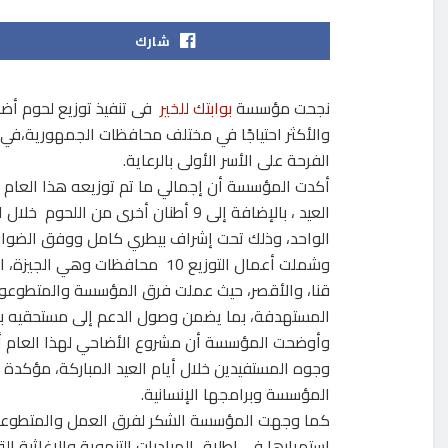
شارك
نجحت مؤسسة
بوابتك للخير
فى تنفيذ توزيع لحوم أضا
والأكثر احتياجًا في مختلف محافظات الجمهورية،في 
الفرحة على الأسر الأولى بالرعاية.
الواحد، وذلك تحت إشراف بيطري كامل ووفق الضوابط
وشملت أعمال التوزيع 10 محافظات
قنا، والأقصر، حيث عملت فرق المؤسسة والمتطوعون عل
المستهدفة، بما يضمن وصول الدعم إلى مستحقيه بك
وأوضحت المؤسسة أن مشروع الأضاحي لهذا العام أسهم
وجوه المستفيدين خلال أيام العيد المباركة، مؤكدة
المؤسسة وبرامجها الإنسانية.
كما وجهت المؤسسة الشكر لفرق العمل والمتطوعين
استمرارها في إطلاق المبادرات التنموية والإغاثية ال