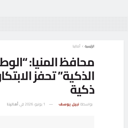
الرئيسية
أهالينا
محافظ المنيا: “الوط
الذكية” تحفز الابتك
ذكية
بواسطة
نبيل يوسف
1 يونيو، 2026
في
أهالينا