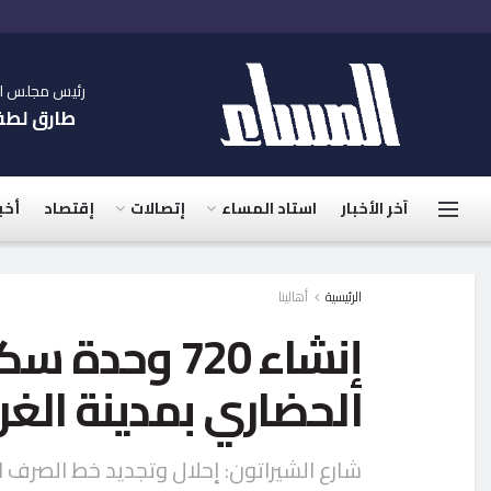
رئيس مجلس الإ
طارق لط
آخر الأخبار
استاد المساء
إتصالات
إقتصاد
أخب
الرئيسية
أهالينا
إنشاء 720 و
الحضاري بمدينة الغر
شارع الشيراتون: إحلال وتجديد خط الصرف