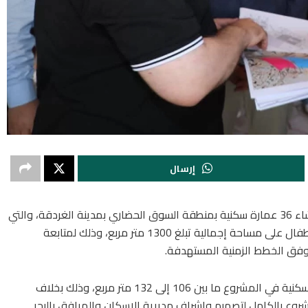
إرسال
​اعلن الدكتور وليد البرقي، محافظ البحر الأحمر، عن إنشاء 36 عمارة سكنية بمنطقة السوق الحضاري بمدينة الغردقة، والتي
تضم 720 وحدة سكنية، بالإضافة إلى إنشاء حضانة أطفال على مساحة إجمالية تبلغ 1300 متر مربع، وذلك لمتابعة
وفق الخطط الزمنية المستهدفة.
وأكد ​ محافظ البحرالأحمر ​تتراوح مساحات الوحدات السكنية في المشروع ما بين 106 إلى 132 متر مربع، وذلك بخلاف
وع بالكامل لتصميم وإشراف مديرية الإسكان والمرافق بالبحر