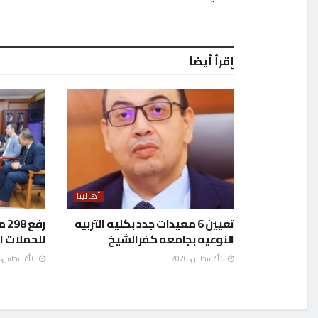
إقرأ أيضاً
أهالينا
تعيين 6 معيدات جدد بكليه التربيه
رف
النوعيه بجامعه كفرالشيخ
للحملات ا
6 أغسطس، 2026
6 أغسطس، 2026