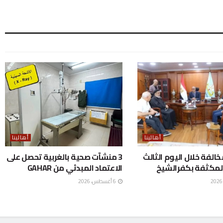
أهالينا
أهالينا
ع 298 مخالفة خلال اليوم الثالث
3 منشآت صحية بالغربية تحصل على
لمكثفة بكفرالشيخ
الاعتماد المبدئي من GAHAR
6 أغسطس، 2026