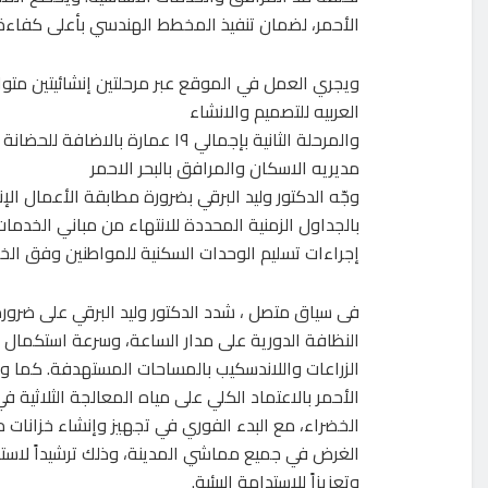
الأحمر، لضمان تنفيذ المخطط الهندسي بأعلى كفاءة
العربيه للتصميم والانشاء
والمرحلة الثانية بإجمالي ١٩ عم
مديريه الاسكان والمرافق بالبحر الاحمر
وجّه الدكتور وليد البرقي بضرورة مطابقة الأعمال الإن
بالجداول الزمنية المحددة للانتهاء من مباني الخدمات
إجراءات تسليم الوحدات السكنية للمواطنين وفق الخ
فى سياق متصل ، شدد الدكتور وليد البرقي على ضرور
النظافة الدورية على مدار الساعة، وسرعة استكمال
الزراعات واللاندسكيب بالمساحات المستهدفة. كما و
الأحمر بالاعتماد الكلي على مياه المعالجة الثلاثية 
الخضراء، مع البدء الفوري في تجهيز وإنشاء خزانات
الغرض في جميع مماشي المدينة، وذلك ترشيداً لاسته
وتعزيزاً للاستدامة البيئية.