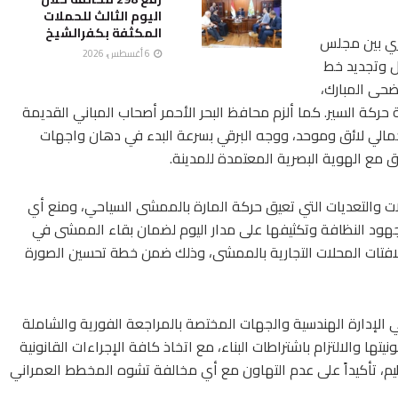
اليوم الثالث للحملات
المكثفة بكفرالشيخ
وري بين مجلس
6 أغسطس، 2026
ال وتجديد خط
ضحى المبارك،
حركة السير. كما ألزم محافظ البحر الأحمر أصحاب المباني القديمة
 جمالي لائق وموحد، ووجه البرقي بسرعة البدء في دهان واجهات
ق مع الهوية البصرية المعتمدة للمدينة.
لات والتعديات التي تعيق حركة المارة بالممشى السياحي، ومنع أي
ود النظافة وتكثيفها على مدار اليوم لضمان بقاء الممشى في
لافتات المحلات التجارية بالممشى، وذلك ضمن خطة تحسين الصورة
ي الإدارة الهندسية والجهات المختصة بالمراجعة الفورية والشاملة
يتها والالتزام باشتراطات البناء، مع اتخاذ كافة الإجراءات القانونية
ظيم، تأكيداً على عدم التهاون مع أي مخالفة تشوه المخطط العمراني