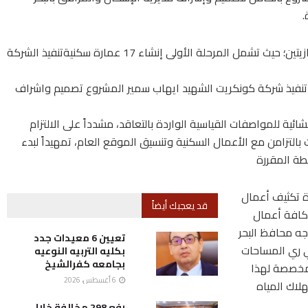
.
​ويجري العمل في الموقع عبر مرحلتين إنشائيتين متوازيتين؛ حيث تشمل المرحلة الأولى إنشاء 17 عمارة سكنيةتنفيذ الشركة
ارة بالاضافة للحضانة تنفيذ شركة كونكريت الشهيد ايهاب سمير المشروع تصميم واشراف
شائية للمواصفات القياسية الواردة بالتعاقد، مشدداً على الالتزام
 بالتزامن مع الأعمال السكنية وتنسيق الموقع العام، تمهيداً لبدء
طة المقررة
ة تكثيف أعمال
قد يعجبك أيضاً
 كافة أعمال
جه محافظ البحر
تعيين 6 معيدات جدد
في ري المساحات
بكليه التربيه النوعيه
بجامعه كفرالشيخ
 مخصصة لهذا
6 أغسطس، 2026
لاك المياه
رفع 298 مخالفة خلال