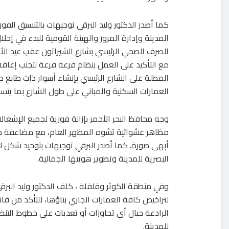
كما أصدر الدكتور وليد البرقي توجيهات بالتنسيق الف
المدينة وإدارة المرور والهيئة القومية للبدء في إحل
الصرف الصحي الرئيسي بشارع الشيراتون عقب عيد الأ
مع التأكيد على العمل بنظام فرعة فرعة لتجنب إعاقة 
المطلة على الشارع الرئيسي بإنشاء أسوار ذات طابع
العمارات السكنية والمباني على طول الشارع بما يتس
وجه محافظ البحر الأحمر بإزالة فورية لجميع الإشغا
مظاهر عشوائية تشوه المظهر العام، مع مضاعفة جه
أبهى صورة. كما أصدر البرقي توجيهات بتوحيد شكل 
البصرية للمدينة وتطوير هويتها الجمالية.
وفي منطقة الكوثر وفلفلة ، كلف الدكتور وليد البرق
لتراخيص كافة العمارات الجاري بناؤها، للتأكد من قانون
الرادعة حيال أي تجاوزات أو تعديات على خطوط التن
للمدينة.