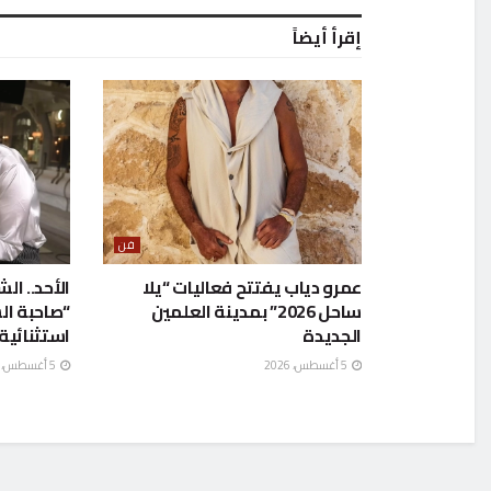
إقرأ أيضاً
فن
عمرو دياب يفتتح فعاليات “يلا
الأحد.. ا
ساحل 2026” بمدينة العلمين
“صاحبة ال
الجديدة
استثنائية
5 أغسطس، 2026
5 أغسطس، 2026