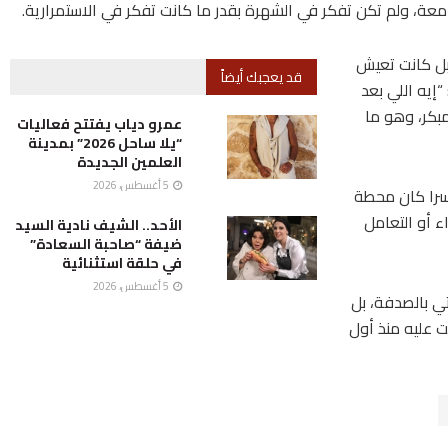
عة، ولم تكن تفكر في الشهرة بقدر ما كانت تفكر في الاستمرارية.
 بل كانت تعيش
قد يعجبك أيضاً
إيه اللي بعد
كر، وهو ما
عمرو دياب يفتتح فعاليات
“يلا ساحل 2026” بمدينة
العلمين الجديدة
5 أغسطس، 2026
يسرا كان محطة
ء أو التعامل
الأحد.. الشيف نادية السيد
ضيفة “صاحبة السعادة”
في حلقة استثنائية
5 أغسطس، 2026
تي بالصدفة، بل
ت عليه منذ أول