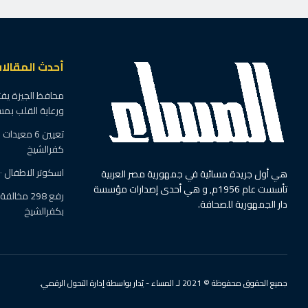
الرئيسية
فن
اليوم.. بدء عرض “الثمانية
بواسطة
امانى خالد
2 يونيو، 2026
في
فن