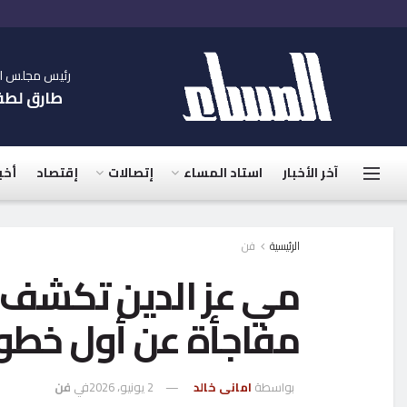
رئيس مجلس الإ
طارق لط
آخر الأخبار
استاد المساء
إتصالات
إقتصاد
أخب
الرئيسية
فن
مي عز الدين تكشف ك
مفاجأة عن أول خطو
بواسطة
امانى خالد
2 يونيو، 2026
في
فن