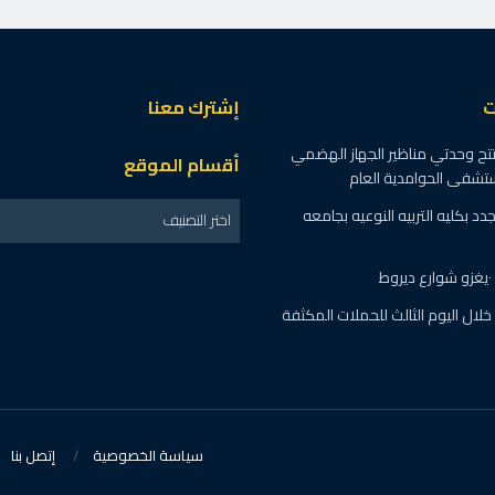
” على mbc مصر