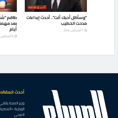
أدب و ثقافه
“وسأظل أحبك أنت”.. أحدث إبداعات
مدحت الخطيب
أيام
7 أغسطس، 2026
6 أغسطس، 2026
الرئيسية
أدب و ثقافه
رؤية العالم في قصص