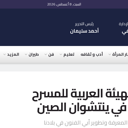
السبت, 8 أغسطس, 2026
دارة
رئيس التحرير
في
أحمد سليمان
ار المرأة
أدب و ثقافه
تعليم
فن
طيران
المزيد
هيئة العربية للمسرح
 في ينتشوان الصين
المعرفة وتطوير أبي الفنون في بلادنا