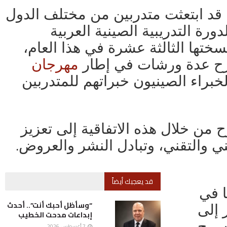
 قد ابتعثت متدربين من مختلف الدول
رة التدريبية الصينية العربية
سختها الثالثة عشرة في هذا العام،
سرح عدة ورشات في إطار
مهرجان
خبراء الصينيون خبراتهم للمتدربين
 من خلال هذه الاتفاقية إلى تعزيز
.
ني والتقني، وتبادل النشر والعروض
قد يعجبك أيضاً
ا في
“وسأظل أحبك أنت”.. أحدث
 إلى
إبداعات مدحت الخطيب
مسرح
7 أغسطس، 2026