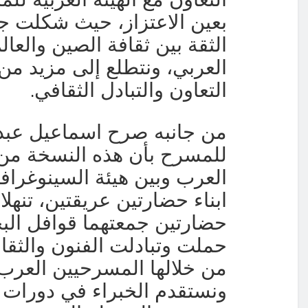
بعين الاعتزاز، حيث شكلت ج
الثقة بين ثقافة الصين والعال
العربي، ونتطلع إلى مزيد من
.
التعاون والتبادل الثقافي
من جانبه صرح اسماعيل عبد الل
للمسرح بأن هذه النسخة من ا
العرب وبين هيئة السينوغرافي
ابناء حضارتين عريقتين، تنهل
حضارتين جمعتهما قوافل البح
حملت وتبادلت الفنون والثقاف
من خلالها المسرحيين العرب 
ونستقدم الخبراء في دورات ن