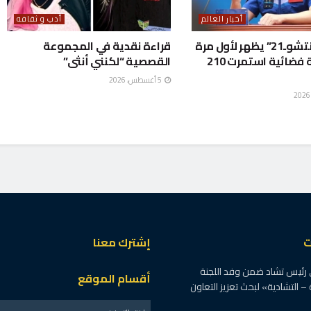
أخبار العالم
أدب و ثقافه
طاقم “شنتشوـ21” يظهر لأول مرة
قراءة نقدية في المجموعة
بعد مهمة فضائية استمرت 210
القصصية “لكنني أنثى”
5 أغسطس، 2026
 نفيسة عبد الفتاح