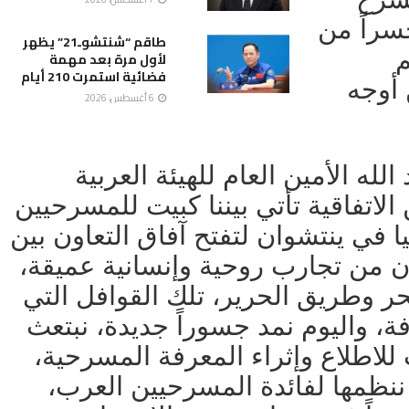
سراً من
طاقم “شنتشوـ21” يظهر
م
لأول مرة بعد مهمة
فضائية استمرت 210 أيام
 أوجه
6 أغسطس، 2026
ه الأمين العام للهيئة العربية
لاتفاقية تأتي بيننا كبيت للمسرحيين
ا في ينتشوان لتفتح آفاق التعاون بين
ان من تجارب روحية وإنسانية عميقة،
ر وطريق الحرير، تلك القوافل التي
ة، واليوم نمد جسوراً جديدة، نبتعث
للاطلاع وإثراء المعرفة المسرحية،
نظمها لفائدة المسرحيين العرب،