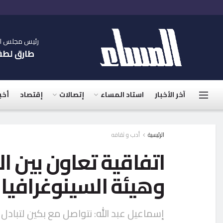
رئيس مجلس الإ
طارق لط
آخر الأخبار
استاد المساء
إتصالات
إقتصاد
أخب
الرئيسية
أدب و ثقافه
اتفاقية تعاون بين ال
وهيئة السينوغرافيا
إسماعيل عبد الله: نتواصل مع بكين لتبادل 