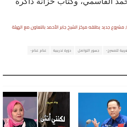
مد القاسمي، وكتاب خزانة ذاكرة
&#8220;استوديو الفنون الأدائية المسرحية&#8221; مشروع جديد يطلقه مركز الشيخ جابر الأحمد بالتعاون مع الهيئة
عربية للمسرح-
جسور التواصل
دورة تدريبية
غنام غنام-