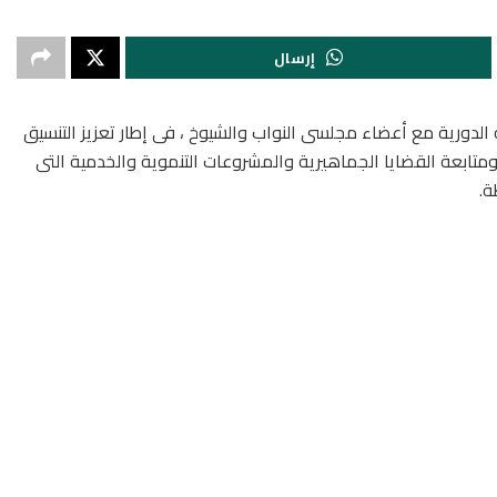
إرسال
دورية مع أعضاء مجلسى النواب والشيوخ ، فى إطار تعزيز التنسيق
 ومتابعة القضايا الجماهيرية والمشروعات التنموية والخدمية التى
ة.
دراوى، والنائب اللواء على أبا زيد، والنائب مدحت الركابى، والنائب
ول اللقاء مناقشة عدد من الملفات الحيوية المرتبطة بتحسين مستوى
عمهم الكامل لكافة الجهود التنفيذية التى تستهدف الارتقاء بالخدمات
ة التنفيذية لتحقيق الاستجابة السريعة لمطالب الشارع الأسوانى،
مشروعات التنموية والخدمية
لمشترك بما يحقق