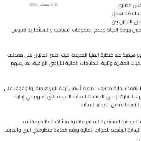
تنفس حضاري
6 أغسطس، 2026
المحافظة تعمل
ق التوازن بين
حسين جودة الحياة ودعم المقومات السياحية والاستثمارية لعروس
اهيمية عند قنطرة المنيا الجديدة، حيث اطلع الجانبان على معدلات
ات المقررة وتلبية الاحتياجات المائية للأراضي الزراعية، بما يسهم
 لتفقد سحارة مصرف المحيط أسفل ترعة الإبراهيمية، والوقوف على
ا، باعتبارها إحدى المنشآت المائية الحيوية التي تسهم في إدارة
استفادة من الموارد المائية.
 الميدانية المستمرة للمشروعات والمنشآت المائية بمختلف
 الإدارة الرشيدة للموارد المائية ورفع كفاءة منظومتي الري والصرف،
.