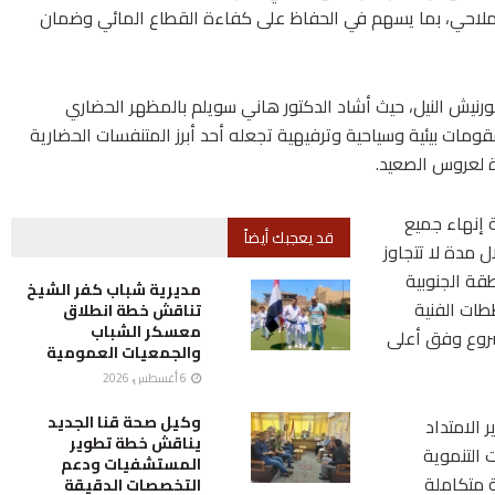
 الملاحي، بما يسهم في الحفاظ على كفاءة القطاع المائي وضمان
رنيش النيل، حيث أشاد الدكتور هاني سويلم بالمظهر الحضاري
قومات بيئية وسياحية وترفيهية تجعله أحد أبرز المتنفسات الحضارية
 لعروس الصعيد.
 إنهاء جميع
قد يعجبك أيضاً
ل مدة لا تتجاوز
طقة الجنوبية
مديرية شباب كفر الشيخ
ات الفنية
تناقش خطة انطلاق
معسكر الشباب
شروع وفق أعلى
والجمعيات العمومية
6 أغسطس، 2026
وكيل صحة قنا الجديد
 الامتداد
يناقش خطة تطوير
 التنموية
المستشفيات ودعم
 متكاملة
التخصصات الدقيقة