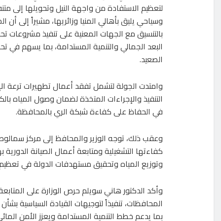
لتعظيم الاستفادة من واجهة النيل وتحويلها إلى م
وسياحي يليق بأهالي المنيا وزائريها، مشيراً إلى أن 
بالتنسيق مع الجهات المعنية على تنفيذ مشروعات تحق
البعد الجمالي والتنمية المستدامة، بما يسهم في ت
الصعيد.
وامتدت الجولة لتشمل تفقد أعمال تطهيرات ترعة الإبر
التنفيذ والإجراءات المتخذة لضمان وصول المياه بالكمي
في الحفاظ على كفاءة شبكة الري بالمحافظة.
وعقب ذلك، توجه الوزير والمحافظ إلى مركز سمالوط
كفاءتها التشغيلية ومتابعة أعمال الصيانة الدورية به
وتوزيع المياه وتحقيق مستهدفات الدولة في تعظيم ال
وأكد الدكتور هاني سويلم حرص الوزارة على المتابعة
المحافظات، تنفيذاً لتوجيهات القيادة السياسية بشأن
بما يدعم خطط التنمية المستدامة ويعزز الأمن المائي