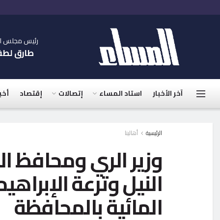
رئيس مجلس الإ
طارق لط
آخر الأخبار
استاد المساء
إتصالات
إقتصاد
أخب
الرئيسية
أهالينا
وزير الري ومحافظ ال
النيل وترعة الإبراه
المائية بالمحافظة