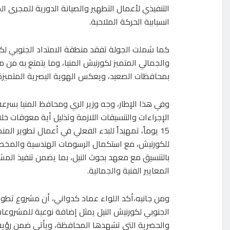
التنفيذي لأعمال التطهير والصيانة الدورية للمجرى
انسيابية الحركة الملاحية.
كما شملت الجولة تفقد منطقة الامتداد الجنوبي لكو
والجمالي المتميز لكورنيش المنيا، وما يتمتع به من م
بمحافظات الصعيد، ويعكس الهوية البصرية المتميزة
وفي هذا الإطار، وجه وزير الري ومحافظ المنيا بسرعة
الإجراءات والتنسيقات اللازمة وتذليل أية معوقات خلا
15 يوماً، تمهيداً للبدء الفعلي في أعمال تطوير المن
للكورنيش، مع استكمال الرسومات الهندسية والمخطط
بالتنسيق مع معهد بحوث النيل، بما يضمن تنفيذ الم
المعايير الفنية والجمالية.
ومن جانبه،أكد اللواء عماد كدواني، أن مشروع تطوير
الجنوبي لكورنيش النيل يمثل إضافة نوعية للمشروعات
والحضرية التي تشهدها المحافظة، ويأتي ضمن رؤية