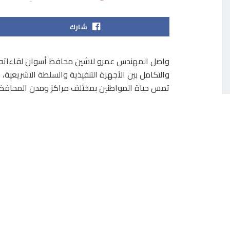
شارك
واصل المهندس عمرو لاشين محافظ أسوان لقاءاته ال
والتكامل بين الأجهزة التنفيذية والسلطة التشريعية،
تمس حياة المواطنين بمختلف مراكز ومدن المحافظ
جاء ذلك بحضور النائب جابر أبو خليل، والنائب هلال الدن
محمد أبو الخير، والنائب أحمد سعد درويش، حيث تنا
الخدمات وتلبية احتياجات المواطنين.
وأكد أعضاء الهيئة البرلمانية خلال اللقاء استمرار د
المقدمة للمواطنين، والعمل جنباً إلى جنب مع الأجهز
والمساهمة فى إزالة أى معوقات قد تواجه تنفيذ ال
وأشار النواب إلى أهمية إستمرار التنسيق والتشاور ا