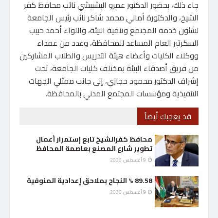
جاء ذلك، بحضور الدكتور عمرو البشبيشي نائب محافظ كفر
الشيخ، والدكتورة أماني محمد شاكر نائب رئيس الجامعة
لشئون خدمة المجتمع وتنمية البيئة، واللواء أحمد حبيب
السكرتير العام المساعد للمحافظة، وعدد من عمداء
ووكلاء الكليات وأعضاء هيئة التدريس والطلاب المشاركين
من فريق أصدقاء البيئة بمختلف كليات الجامعة، تحت
إشراف الدكتور محمود حجازي، إلى جانب ممثلي الجهات
التنفيذية ومؤسسات المجتمع المدني بالمحافظة.
قد يعجبك أيضاً
محافظ كفرالشيخ تابع إستمرار أعمال
تطوير شارع المصنع بعاصمة المحافظ
9 أغسطس، 2026
89.58 % النجاح بملاحق إعدادية المنوفية
9 أغسطس، 2026