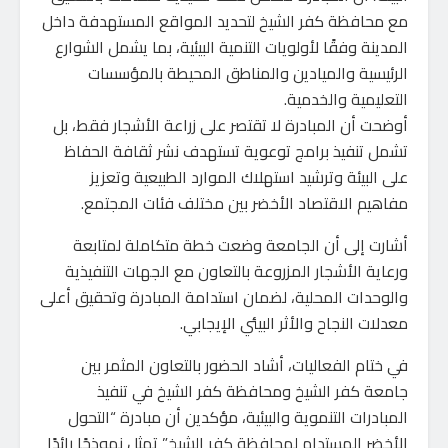
مع محافظة كفر الشيخ لتحديد المواقع المستهدفة داخل
المدينة وفقًا لأولويات التنمية البيئية، بما يشمل الشوارع
الرئيسية والميادين والمناطق المحيطة بالمؤسسات
التعليمية والخدمية.
أوضحت أن المبادرة لا تقتصر على زراعة الأشجار فقط، بل
تشمل تنفيذ برامج توعوية تستهدف نشر ثقافة الحفاظ
على البيئة وترشيد استهلاك الموارد الطبيعية وتعزيز
مفاهيم الاقتصاد الأخضر بين مختلف فئات المجتمع.
أشارت إلى أن الجامعة وضعت خطة متكاملة لمتابعة
ورعاية الأشجار المزروعة بالتعاون مع الجهات التنفيذية
والوحدات المحلية، لضمان استدامة المبادرة وتحقيق أعلى
معدلات النجاح والأثر البيئي الإيجابي.
في ختام الفعاليات، أشاد الحضور بالتعاون المثمر بين
جامعة كفر الشيخ ومحافظة كفر الشيخ في تنفيذ
المبادرات التنموية والبيئية، مؤكدين أن مبادرة “التحول
الأخضر المستدام لمحافظة كفر الشيخ” تمثل نموذجًا رائدًا