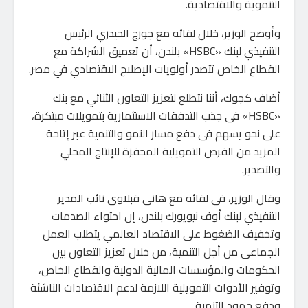
التنموية والاقتصادية.
وأوضح الوزير، خلال لقائه مع جورج الحيدري الرئيس
التنفيذي لبنك «HSBC» بلندن، أن تعميق الشراكة مع
القطاع الخاص تتصدر أولويات الإصلاح الاقتصادي في مصر.
أضاف كجوك، أننا نتطلع لتعزيز التعاون الثنائي مع بنك
«HSBC» فى جذب التدفقات الاستثمارية بتمويلات مبتكرة،
على نحو يسهم فى دفع مسار النمو والتنمية عبر إتاحة
المزيد من الفرص التمويلية المحفزة للإنتاج المحلي
والتصدير.
وقال الوزير، فى لقائه مع هانى قبلاوى نائب المدير
التنفيذي لبنك أوف نيويورك بلندن، إن احتواء الصدمات
وتخفيف الضغوط على الاقتصاد العالمي يتطلب العمل
الجماعى من أجل التنمية، من خلال تعزيز التعاون بين
الحكومات والمؤسسات المالية الدولية والقطاع الخاص،
وتوفير الأدوات التمويلية اللازمة لدعم الاقتصادات الناشئة
ودفع جهود التنمية.