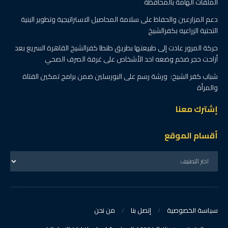
الملفات الهامة بالمحافظة
دعم المزارعين والحفاظ على سلامة المحاصيل الاستراتيجية وتطوير البنية
التحتية الزراعيه بكفرالشيخ
حركة المرور عادت إلى طبيعتها بطريق طنطا كفرالشيخ القاهرة السريع بعد
أزاحت حجر ضخم وضعه احد الأشخاص على غرفة الصرف الصحي
شباب كفر الشيخ: ورشة رسم على البورسلين ضمن برامج تمكين الفتاة
والمرأة
إشترك معنا
أقسام الموقع
سياسة الخصوصية
إتصل بنا
من نحن