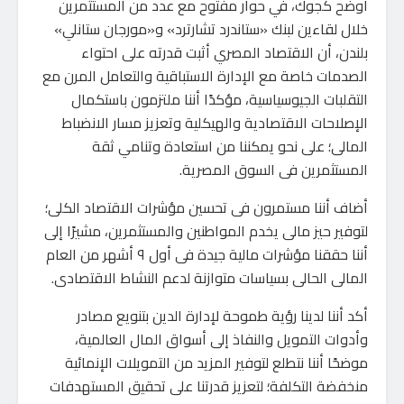
أوضح كجوك، في حوار مفتوح مع عدد من المستثمرين
خلال لقاءين لبنك «ستاندرد تشارترد» و«مورجان ستانلي»
بلندن، أن الاقتصاد المصري أثبت قدرته على احتواء
الصدمات خاصة مع الإدارة الاستباقية والتعامل المرن مع
التقلبات الجيوسياسية، مؤكدًا أننا ملتزمون باستكمال
الإصلاحات الاقتصادية والهيكلية وتعزيز مسار الانضباط
المالى؛ على نحو يمكننا من استعادة وتنامي ثقة
المستثمرين فى السوق المصرية.
أضاف أننا مستمرون فى تحسين مؤشرات الاقتصاد الكلى؛
لتوفير حيز مالى يخدم المواطنين والمستثمرين، مشيرًا إلى
أننا حققنا مؤشرات مالية جيدة فى أول ٩ أشهر من العام
المالى الحالى بسياسات متوازنة لدعم النشاط الاقتصادى.
أكد أننا لدينا رؤية طموحة لإدارة الدين بتنويع مصادر
وأدوات التمويل والنفاذ إلى أسواق المال العالمية،
موضحًا أننا نتطلع لتوفير المزيد من التمويلات الإنمائية
منخفضة التكلفة؛ لتعزيز قدرتنا على تحقيق المستهدفات