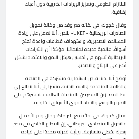
الالتزام الطوعي وتعزيز الإيرادات الضريبية دون أعباء
إضافية.
وقال كجوك، في لقائه مع وفد من وكالة تمويل
الصادرات البريطانية «UKEF» بلندن، أننا نعمل على زيادة
المساندة التصديرية، واستهداف قطاعات واعدة تفتح
أسواقًا عالمية جديدة لمنتجاتنا، مؤكدًا أن الشراكات
البريطانية تسهم في تحسين هيكل النمو والاعتماد بشكل
أكبر على الإنتاج والتصدير.
أوضح أننا لدينا فرص استثمارية مشتركة في الصناعة
والطاقة المتجددة والبنية التحتية، مشيرًا إلى أننا نتطلع إلى
ربط المصدرين المصريين بالمنصات العالمية لتحفيزهم على
النمو والتوسع والنفاذ القوي للأسواق الخارجية.
وقال كجوك، فى لقائه مع بلير ماكدوجال وزير الأعمال
والتحول الاقتصادي البريطاني، إن القطاع الخاص فى مصر
يتحرك بخطى متسارعة.. ويثبت قدرته مجددًا على قيادة