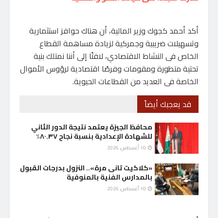
أكد أحمد كجوك وزير المالية، أن هناك حوافز استثمارية
وتسهيلات ضريبية وجمركية لزيادة مساهمة القطاع
الخاص فى النشاط الاقتصادي، لافتًا إلى أننا نمتلك بنية
تحتية متطورة ومقومات وفرصًا اقتصادية لرؤوس الأموال
الخاصة فى العديد من القطاعات الحيوية.
قد يعجبك أيضاً
محافظ الجيزة يعتمد نتيجة الدور الثاني
للشهادة الإعدادية بنسبة نجاح ٨٠.٣٧٪
10 أغسطس، 2026
«كلاكيت تانى مرة».. النزول بدرجات القبول
بالمدارس الفنية بالمنوفية
10 أغسطس، 2026