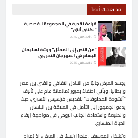
قد يعجبك أيضاً
قراءة نقدية في المجموعة القصصية
“لكنني أنثى”
5 أغسطس، 2026
“من النص إلى الممثل” ورشة لسليمان
البسام في المهرجان التجريبي
4 أغسطس، 2026
يجسد العرض جانبًا من التبادل الثقافي والفني بين مصر
وإيطاليا، ويأتي احتفاءً بمرور ثمانمائة عام على تأليف
“أنشودة المخلوقات” للقديس فرنسيس الأسيزي، حيث
يدعو الجمهور إلى التأمل في العلاقة بين الإنسان
والطبيعة واستعادة الجانب الروحي في مواجهة إيقاع
الحياة المتسارع.
وتشكل الموسيقى عنصرًا رئيسيًا في العرض، إذ تمتزج