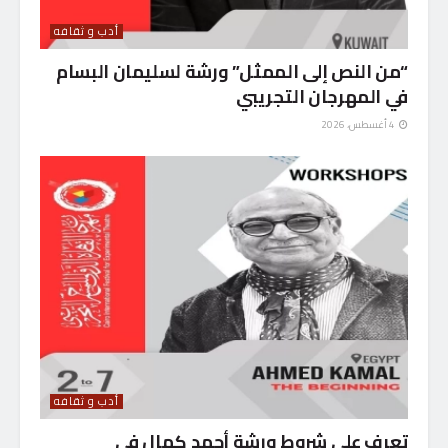
أدب و ثقافه
“من النص إلى الممثل” ورشة لسليمان البسام
في المهرجان التجريبي
4 أغسطس، 2026
أدب و ثقافه
تعرف على شروط ورشة أحمد كمال في