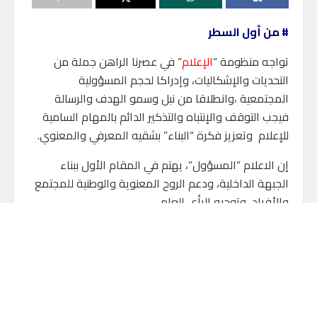
# من أول السطر
تواجه منظومة “
الإعلام
” في عصرنا الراهن جملة من
التحديات والإشكاليات، وإدراكا لحجم المسؤولية
المجتمعية ،وانطلاقا من نبل وسمو الهدف والرسالة
فيجب التوقف والإنتباه والتذكير الدائم بالمهام السامية
للإعلام وتعزيز فكرة “البناء” بشقيه المعرفي والمعنوي.
إن الاعلام “المسؤول”، يهتم في المقام الأول ببناء
الجبهة الداخلية، ودعم الروح المعنوية والوطنية للمجتمع
والأفراد، وتوجيه الرأي العام.
قد يعجبك أيضاً
مسجد سادات قريش ببلبيس الشرقية
7 أغسطس، 2026