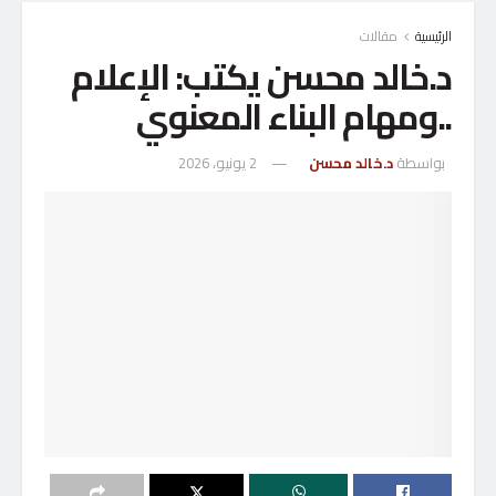
الرئيسية
مقالات
د.خالد محسن يكتب: الإعلام
..ومهام البناء المعنوي
بواسطة
د.خالد محسن
2 يونيو، 2026