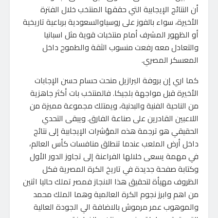
أن النتائج الإيجابية التي حققها المنتخب خلال الفترة
الأخيرة، سواء بالفوز على روسياوالسعودية برباعية تاريخية
أو الظهور المشرف أمام منتخبات قوية مثل اسبانيا
والتعادل معه رفعت منسوب الثقة والطموح داخل
المعسكر المصري.
كما اري إن بروفة البرازيل منحت حسام حسن الإجابات
الأخيرة قبل مواجهة بلجيكا. فالمنتخب بات أكثر جاهزية
من الناحية الفنية والبدنية، ويمتلك مجموعة مميزة من
اللاعبين القادرين على صناعة الفارق. ويبقى التحدي
الحقيقي هو ترجمة هذه المؤشرات الإيجابية إلى نتائج
داخل أرض الملعب عندما تنطلق منافسات كأس العالم،
في مهمة يسعى خلالها الفراعنة إلى تجاوز الدور الأول
وكتابة صفحة جديدة في تاريخ الكرة المصرية فكل
الظروف مهيأة لتحقيق هذا الانجاز فمصر تملك حاليا اثنين
من اهم وابرز نجوم الكرة العالمية وهما الملك محمد
والموهوب عمر مرموش بالاضافة الي الجودة العالية