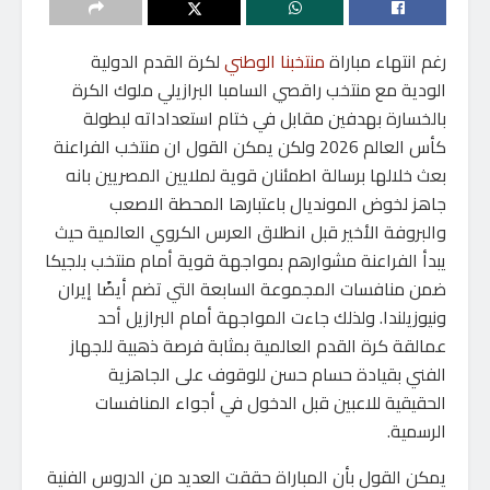
رغم انتهاء مباراة
منتخبنا الوطني
لكرة القدم الدولية
الودية مع منتخب راقصي السامبا البرازيلي ملوك الكرة
بالخسارة بهدفين مقابل في ختام استعداداته لبطولة
كأس العالم 2026 ولكن يمكن القول ان منتخب الفراعنة
بعث خلالها برسالة اطمئنان قوية لملايين المصريين بانه
جاهز لخوض المونديال باعتبارها المحطة الاصعب
والبروفة الأخير قبل انطلاق العرس الكروي العالمية حيث
يبدأ الفراعنة مشوارهم بمواجهة قوية أمام منتخب بلجيكا
ضمن منافسات المجموعة السابعة التي تضم أيضًا إيران
ونيوزيلندا. ولذلك جاءت المواجهة أمام البرازيل أحد
عمالقة كرة القدم العالمية بمثابة فرصة ذهبية للجهاز
الفني بقيادة حسام حسن للوقوف على الجاهزية
الحقيقية للاعبين قبل الدخول في أجواء المنافسات
الرسمية.
يمكن القول بأن المباراة حققت العديد من الدروس الفنية