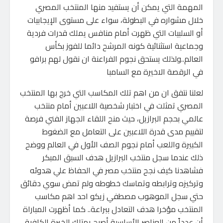
المهمة التي يمكن أن يستفيد منها المنتخب المصري
خلال مشواره في البطولة، سواء على مستوى الإيجابيات
أو السلبيات التي ظهرت أمام منافس يملك قدرات فردية
وجماعية استثنائية كونه المرشح دائما للفوز بكأس
العالم..ولذلك يستحق نجوم الفراعنة ان نقول لهم برافو
في الرقصة الاخيرة مع السامبا
لعلنا نتفق ان من اهم تلك المكاسب التي خرج بها المنتخب
المصري تمثلت في اختبار شخصية اللاعبين أمام منتخب
عالمي بحجم البرازيل، حيث منح اللقاء الجهاز الفني فرصة
لتقييم مدى قدرة اللاعبين على التعامل مع الضغوط
الكبيرة واللعب أمام نجوم الصف الأول في العالم ووضح
ذلك عندما سجل منتخب البرازيل هدف السبق المبكر
فشاهدنا كيف نجح منتخب مصر في الحفاظ علي هدوئه
وتركيزه وترابطه وتماسك خطوطه ولم تمض سوي دقائق
حتي سجل الموهوب مصطفي زيكو احد اهم مكاسب
المنتخب مؤخرا هدف التعادل ببراعة.. كما أظهرت المباراة
أن عدداً من العناصر الأساسية أصبح يمتلك الخبرة الكافية