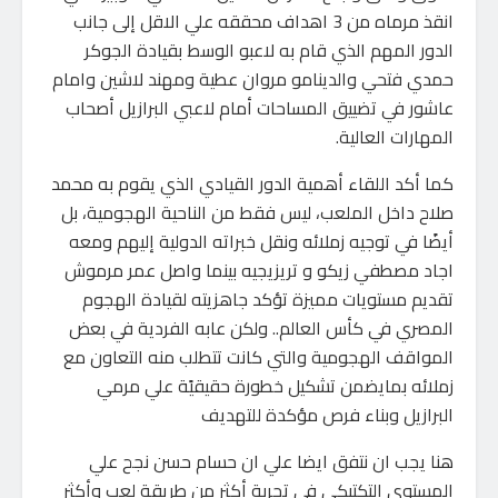
انقذ مرماه من 3 اهداف محققه علي الاقل إلى جانب
الدور المهم الذي قام به لاعبو الوسط بقيادة الجوكر
حمدي فتحي والدينامو مروان عطية ومهند لاشين وامام
عاشور في تضييق المساحات أمام لاعبي البرازيل أصحاب
المهارات العالية.
كما أكد اللقاء أهمية الدور القيادي الذي يقوم به محمد
صلاح داخل الملعب، ليس فقط من الناحية الهجومية، بل
أيضًا في توجيه زملائه ونقل خبراته الدولية إليهم ومعه
اجاد مصطفي زيكو و تريزيجيه بينما واصل عمر مرموش
تقديم مستويات مميزة تؤكد جاهزيته لقيادة الهجوم
المصري في كأس العالم.. ولكن عابه الفردية في بعض
المواقف الهجومية والتي كانت تتطلب منه التعاون مع
زملائه بمايضمن تشكيل خطورة حقيقيًة علي مرمي
البرازيل وبناء فرص مؤكدة للتهديف
هنا يجب ان نتفق ايضا علي ان حسام حسن نجح علي
المستوي التكتيكي في تجربة أكثر من طريقة لعب وأكثر