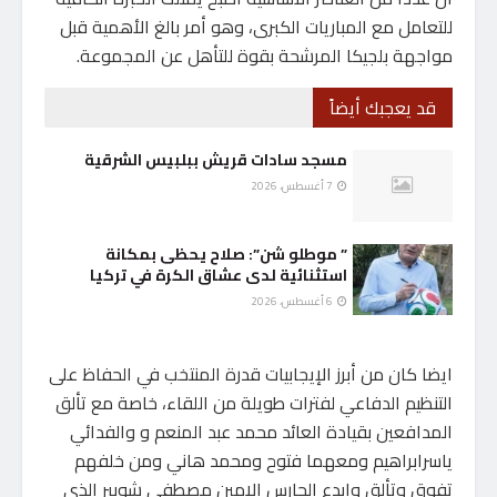
للتعامل مع المباريات الكبرى، وهو أمر بالغ الأهمية قبل
مواجهة بلجيكا المرشحة بقوة للتأهل عن المجموعة.
قد يعجبك أيضاً
مسجد سادات قريش ببلبيس الشرقية
7 أغسطس، 2026
” موطلو شن”: صلاح يحظى بمكانة
استثنائية لدى عشاق الكرة في تركيا
6 أغسطس، 2026
ايضا كان من أبرز الإيجابيات قدرة المنتخب في الحفاظ على
التنظيم الدفاعي لفترات طويلة من اللقاء، خاصة مع تألق
المدافعين بقيادة العائد محمد عبد المنعم و والفدائي
ياسرابراهيم ومعهما فتوح ومحمد هاني ومن خلفهم
تفوق وتألق وابدع الحارس الامين مصطفي شوبير الذي