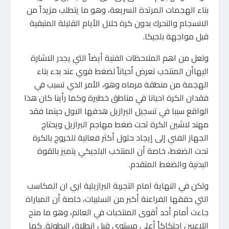
بناء الهجمات المرتدة السريعة، وهو ما يتطلب مزيداً من
الانسجام والتحرك بدون كرة خلال الأيام القليلة المتبقية
قبل مواجهة بلجيكا.
ولعل من اهم الملاحظات الفنية أيضاً التي يجدر الاشارة
اليهاأن المنتخب تعرض أحياناً لضغط قوي عند بدء بناء
الهجمة من منطقة مرماه وهو، الأمر الذي تسبب في
فقدان الكرة احيانا في مناطق خطيرة وكما رأينا كان هذا
الواقع سببا في تسجيل البرازيل هدفها الاول حينما فقد
مهند لاشين الكرة تحت ضغط مهاجم البرازيل ويحتاج
الجهاز الفني إلى إيجاد حلول أكثر فعالية للخروج بالكرة
تحت الضغط، خاصة أن المنتخب البلجيكي يتميز بالقوة
البدنية والضغط المتقدم.
ولكن في النهاية امام التجربة البرازيلية اري ان المكاسب
التي حققها الفراعنة أكبر من السلبيات، خاصة أن المباراة
جاءت أمام أحد أقوى المنتخبات في العالم، وهو ما منح
اللاعبين احتكاكاً أعلى مستوى قبل انطلاق البطولة. كما