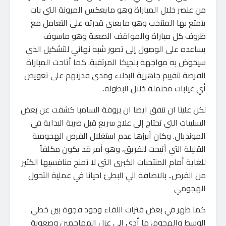
من عنصر خلال المباراة وهو مايعكس المرونة التي بات
يتمتع بها المنتخب وهو مايعني قدرته علي التعامل مع
ظروف كل مباراة والمواقف الصعبة وهو ماسوف
يساعده على الوصول إلى تصور شبه نهائي للتشكيل الذي
سيخوض به مواجهة بلجيكا المرتقبة. كما أتاحت المباراة
الفرصة لتقييم جاهزية البدلاء ومدى قدرتهم على تعويض
أي غيابات محتملة خلال البطولة.
لكن علينا ان نتفق ايضا ان بروفة السامبا كشفت عن بعض
السلبيات التي تحتاج إلى علاج سريع قبل ضربة البداية في
المونديال. وكان أبرزها عدم استغلال الفرص الهجومية
القليلة التي أتيحت للفريق، وهو أمر قد يكون مكلفاً
للغاية أمام المنتخبات الكبرى التي لا تمنح منافسيها الكثير
من الفرص.. بالاضافة الي البطئ احيانا في عملية التحول
الهجومي
كما ظهر في بعض فترات اللقاء وجود فجوة بين خطي
الوسط والهجوم، ما أدى إلى عزل المهاجمين وصعوبة