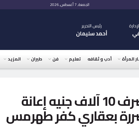
الجمعة, 7 أغسطس, 2026
دارة
رئيس التحرير
في
أحمد سليمان
ار المرأة
أدب و ثقافه
تعليم
فن
طيران
المزيد
محافظ الجيزة يقرر صرف 10 آلاف جنيه إعانة
أسرة متضررة بعقاري كفر طهرمس