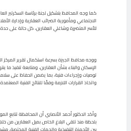
كما وجه المحافظ بتشكيل لجنة برئاسة السكرتير ال
الاجتماعي ومأمورية الضرائب العقارية وإدارة الأمل
للأسر المتضررة وشاغلي العقارين، كل حالة على حدة، 
ووجه محافظ الجيزة بسرعة استكمال تقرير المركز ا
الإسكان والبناء بشأن العقارين، ومتابعة تنفيذ ما ينت
توصيات وإجراءات فنية، بما يضمن الحفاظ على سلامة
واتخاذ القرارات اللازمة وفقًا للنتائج الفنية المعتمدة.
وأكد الدكتور أحمد الأنصاري أن المحافظة تتابع ال
بلحظة منذ تلقي البلاغ الخاص بميل العقارين من خل
بين الأجهزة التنفيذية والجهات الفنية المختصة، مشدد