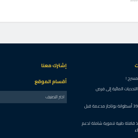
ت
إشترك معنا
مسرح !
أقسام الموقع
تحديات المائية إلى فرص
اختر التصنيف
المنوفية: ضبط 395 أسطوانة بوتاجاز مدعمة قبل
فذ قافلة طبية تنموية شاملة لدعم
ء