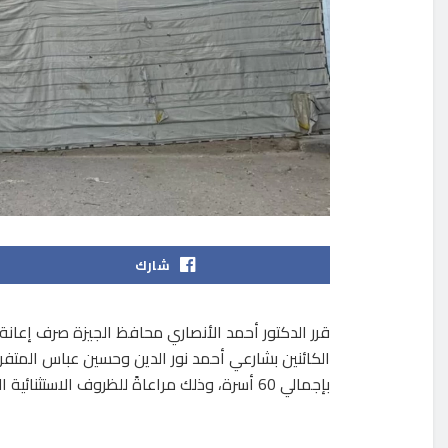
شارك
الكائنين بشارعي أحمد نور الدين وحسين عباس المت
بإجمالي 60 أسرة، وذلك مراعاةً للظروف الاستثنائية التي تمر بها الأسر المتضررة وتخفيفًا للأعباء المعيشية عنها.