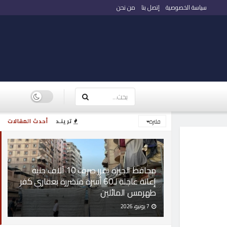
سياسة الخصوصية
إتصل بنا
من نحن
ترينـد
أحدث المقالات
فلترة
محافظ الجيزة يقرر صرف 10 آلاف جنيه
إعانة عاجلة لـ60 أسرة متضررة بعقاري كفر
طهرمس المائلين
7 يونيو، 2026