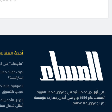
أحدث المقالا
“ملهمات” على ال
كيف حوّلت مصر ال
استراتيجية؟
طرحها بالأسوق
هي أول جريدة مسائية في جمهورية مصر العربية
تأسست عام 1956م, و هي أحدى إصدارات مؤسسة
الهلال الأحمر ين
دار الجمهورية للصحافة.
أهالي شمال سينا