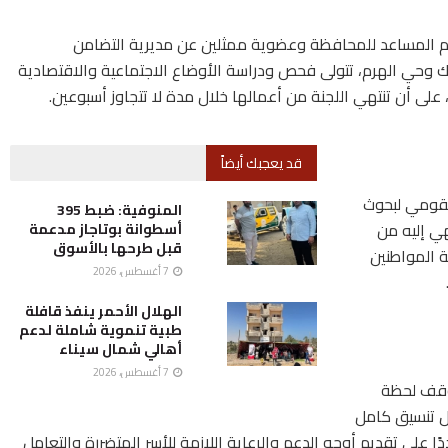
عام المساعد للمحافظة وعضوية ممثلين عن مديرية التضامن
اك وحي الهرم، تتولى فحص ودراسة الأوضاع الاجتماعية والاقتصادية
على أن تنتهي اللجنة من أعمالها خلال مدة لا تتجاوز أسبوعين.
قد يعجبك أيضاً
لقومي لبحوث
المنوفية: ضبط 395
هي إليه من
أسطوانة بوتاجاز مدعمة
قبل طرحها بالأسوق
 المواطنين
7 أغسطس، 2026
الهلال الأحمر ينفذ قافلة
طبية تنموية شاملة لدعم
أهالي شمال سيناء
7 أغسطس، 2026
موقف لحظة
ال تنسيق كامل
ًا على تقديم أوجه الدعم والرعاية اللازمة للأسر المتضررة والتعامل