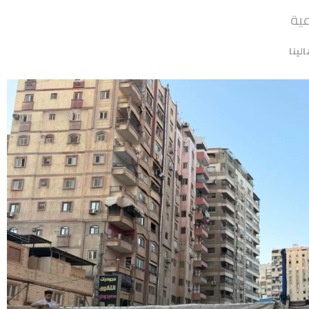
عية
الينا