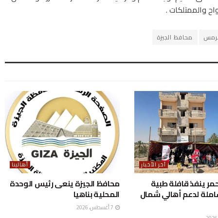
ح والممتلكات .
رمس
محافظ الجيزة
آخر الأخبار
أهالينا
حمر ينفذ قافلة طبية
محافظ الجيزة ينعى رئيس الوحدة
املة لدعم أهالي شمال
المحلية بناهيا
7 أغسطس، 2026