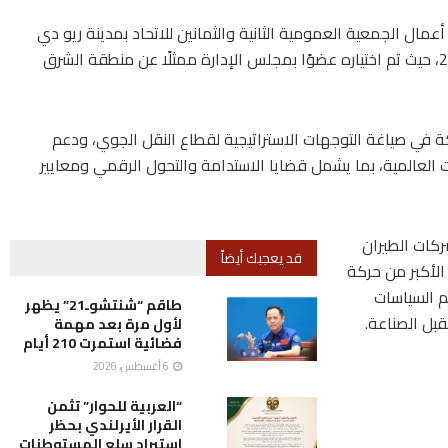
عمال الجمعية العمومية الثانية والثمانين للاتحاد بمدينة ريو دي
جانيرو في البرازيل خلال الفترة من 6 إلى 8 يونيو 2026، حيث تم اختياره عضوًا بمجلس الإدارة ممثلًا عن منطقة الشرق
ة في صياغة التوجهات الاستراتيجية لقطاع النقل الجوي، ودعم
ت العالمية، بما يشمل قضايا الاستدامة والتحول الرقمي ومعايير
شركات الطيران
قد يعجبك أيضاً
ة تمثل النسبة الأكبر من حركة
م السياسات
طاقم “شنتشوـ21” يظهر
قبل الصناعة.
لأول مرة بعد مهمة
فضائية استمرت 210 أيام
6 أغسطس، 2026
“العربية للحوار” تثمن
القرار الأيرلندي بحظر
استيراد سلع المستوطنات