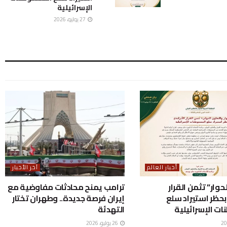
الإسرائيلية
27 يوليو، 2026
أخبار العالم
آخر الأخبار
لحوار” تثمن القرار
ترامب يمنح محادثات مفاوضية مع
بحظر استيراد سلع
إيران فرصة جديدة.. وطهران تختار
ت الإسرائيلية
التهدئة
26 يوليو، 2026