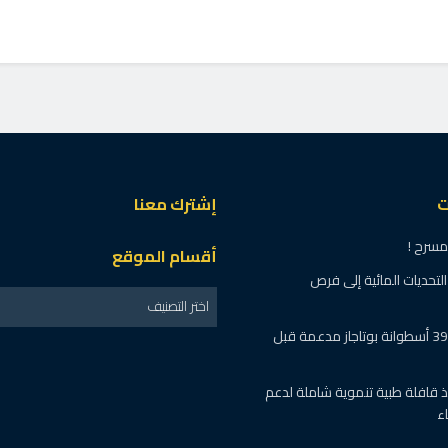
ى..انتهاك للقانون الدولي
ار
م