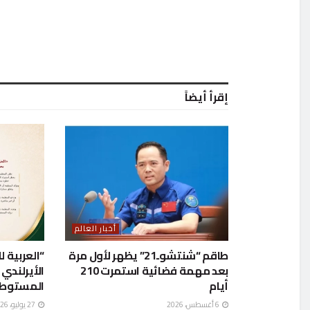
إقرأ أيضاً
أخبار العالم
طاقم “شنتشوـ21” يظهر لأول مرة
“العربية ل
بعد مهمة فضائية استمرت 210
الأيرلندي 
أيام
المستوطنا
6 أغسطس، 2026
27 يوليو، 2026