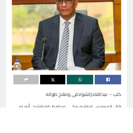
كتب – عبدالقادرالشوادفى وصلاح طواله
قال المهندس إبراهيم مكي، محافظ كفرالشيخ، أنه تم
صدور قرار فخامة الرئيس عبدالفتاح السيسي رقم 224 لسنة
2026، والذي تضمن إزالة صفة النفع العام عن قطع
الأراضي المملوكة للدولة ملكية عامة تحت إشراف جهاز