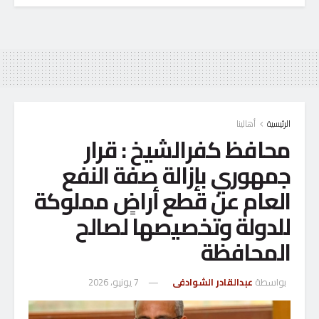
الرئيسية
أهالينا
محافظ كفرالشيخ : قرار
جمهوري بإزالة صفة النفع
العام عن قطع أراضٍ مملوكة
للدولة وتخصيصها لصالح
المحافظة
بواسطة
عبدالقادر الشوادفى
7 يونيو، 2026