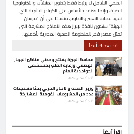
الصحي الشامل لا يرتبط فقط بتطوير المنشآت والتكنولوجيا
الطبية، وإنما يعتمد بالأساس على الكوادر البشرية التي
تقود عملية التغيير والتطوير، مشددًا على أن “فرسان
الهيئة” ستكون نافذة لإبراز هذه النماذج المشرفة التي
تمثل مصدر فخر للمنظومة الصحية المصرية بأكملها.
قد يعجبك أيضاً
محافظ الجيزة يفتتح وحدتي مناظير الجهاز
الهضمي ورعاية القلب بمستشفى
الحوامدية العام
6 أغسطس، 2026
وزيرا الصحة والانتاج الحربي بحثا مستجدات
عدد من المشروعات القومية المشتركة
5 أغسطس، 2026
إقرأ أيضاً