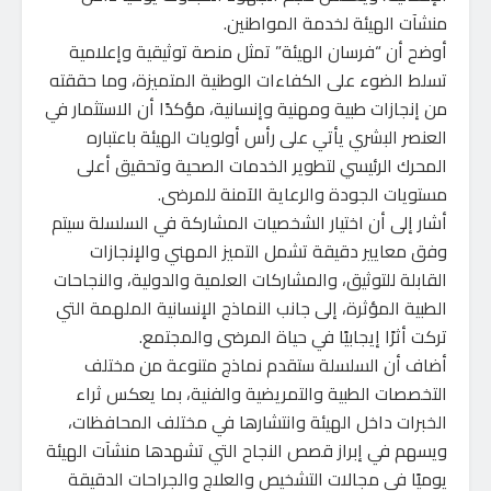
منشآت الهيئة لخدمة المواطنين.
أوضح أن “فرسان الهيئة” تمثل منصة توثيقية وإعلامية
تسلط الضوء على الكفاءات الوطنية المتميزة، وما حققته
من إنجازات طبية ومهنية وإنسانية، مؤكدًا أن الاستثمار في
العنصر البشري يأتي على رأس أولويات الهيئة باعتباره
المحرك الرئيسي لتطوير الخدمات الصحية وتحقيق أعلى
مستويات الجودة والرعاية الآمنة للمرضى.
أشار إلى أن اختيار الشخصيات المشاركة في السلسلة سيتم
وفق معايير دقيقة تشمل التميز المهني والإنجازات
القابلة للتوثيق، والمشاركات العلمية والدولية، والنجاحات
الطبية المؤثرة، إلى جانب النماذج الإنسانية الملهمة التي
تركت أثرًا إيجابيًا في حياة المرضى والمجتمع.
أضاف أن السلسلة ستقدم نماذج متنوعة من مختلف
التخصصات الطبية والتمريضية والفنية، بما يعكس ثراء
الخبرات داخل الهيئة وانتشارها في مختلف المحافظات،
ويسهم في إبراز قصص النجاح التي تشهدها منشآت الهيئة
يوميًا في مجالات التشخيص والعلاج والجراحات الدقيقة