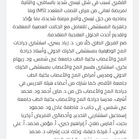
الفقري تسبب في شلل تيبسي شديد بالساقين، والثانية
لمريضة تعاني من مرض التصلب المتعدد (MS) وما
يصاحبه من خزل تيبسي وآلام مزمنة شديدة، بما يؤكد
جاهزية المستشفى للتعامل مع الحالات العصبية المعقدة
وتقديم أحدث الحلول العلاجية المتقدمة.
ضم الفريق الطبي كلًا من: .د. زياد يسري، استشاري جراحات
المخ الوظيفية بمستشفى الكرنك الدولي وأستاذ جراحة
المخ والأعصاب بكلية الطب جامعة عين شمس، ود. ريهام
بكري، استشاري بقسم المخ والأعصاب بمستشفى الكرنك
الدولي ومدرس أمراض المخ والأعصاب بكلية الطب
جامعة الأقصر، كما شارك من أعضاء هيئة التدريس في
جراحة المخ والأعصاب كل من د. مازن أحمد ود. محمد
أشرف، مدرسا جراحة المخ والأعصاب بكلية الطب جامعة
عين شمس، إلى جانب د. فاطمة عادل ود. محمود
إسماعيل استشاريي التخدير، وأخصائيي التمريض أ.زكريا
بخيت، أ.فارس صلاح، أ.إبراهيم خيري، أ. مؤمن محمد، أ. علي
عابدين، أ. فرخة خليفة، وذلك تحت إشراف د. محمد