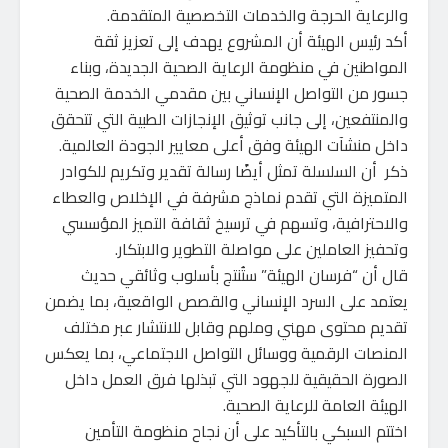
والرعاية الحرجة والخدمات التخصصية المتقدمة.
أكد رئيس الهيئة أن المشروع يهدف إلى تعزيز ثقة
المواطنين في منظومة الرعاية الصحية الجديدة، وبناء
جسور من التواصل الإنساني بين مقدمي الخدمة الصحية
والمنتفعين، إلى جانب توثيق الإنجازات الطبية التي تتحقق
داخل منشآت الهيئة وفق أعلى معايير الجودة العالمية.
ذكر أن السلسلة تمثل أيضًا رسالة تقدير وتكريم للكوادر
المتميزة التي تقدم نماذج مشرفة في الإخلاص والعطاء
والاحترافية، وتسهم في ترسيخ ثقافة التميز المؤسسي
وتحفيز العاملين على مواصلة التطوير والابتكار.
قال أن “فرسان الهيئة” ستُنتج بأسلوب وثائقي حديث
يعتمد على السرد الإنساني والقصص الواقعية، بما يضمن
تقديم محتوى مهني وملهم وقابل للانتشار عبر مختلف
المنصات الرقمية ووسائل التواصل الاجتماعي، بما يعكس
الصورة الحقيقية للجهود التي تبذلها فرق العمل داخل
الهيئة العامة للرعاية الصحية.
اختتم السبكي بالتأكيد على أن نجاح منظومة التأمين