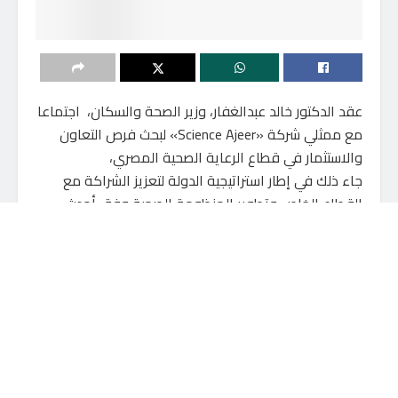
عقد الدكتور خالد عبدالغفار، وزير الصحة والسكان، اجتماعا
مع ممثلي شركة «Science Ajeer» لبحث فرص التعاون
والاستثمار في قطاع الرعاية الصحية المصري،
جاء ذلك في إطار استراتيجية الدولة لتعزيز الشراكة مع
القطاع الخاص وتطوير المنظومة الصحية وفق أحدث
المعايير العالمية.
أكد الوزير حرص الدولة على جذب الاستثمارات الجادة في
القطاع الصحي لرفع كفاءة الخدمات الطبية وتحسين
جودتها، مشيراً إلى أن المرحلة المقبلة ستشهد توسعاً في
مشروعات الشراكة مع القطاع الخاص لتطوير البنية التحتية
الصحية وتوفير خدمات متكاملة للمواطنين.
أوضح الدكتور حسام عبدالغفار، المتحدث الرسمي لوزارة
الصحة والسكان، أن الاجتماع تناول استعراض الفرص