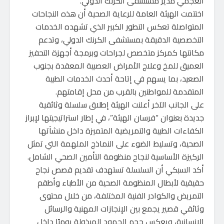
العجمي مدير مستشفى الكرنك الدولي.
اختتمت الهيئة العامة للرعاية الصحية أن هذه النجاحات
المتواصلة تعكس التطور الكبير الذي تشهده الخدمات
التخصصية الدقيقة بمستشفى الكرنك الدولي، وتدعم
مكانتها كمركز متخصص لجراحات وبرمجة أجهزة التحفيز
العميق للمخ وعلاج الأمراض العصبية المعقدة بجنوب
الصعيد، بما يسهم في إتاحة أحدث الخدمات الطبية
المتقدمة للمواطنين بالقرب من محل إقامتهم.
على الجانب الآخر أعلنت الهيئة إطلاق سلسلة وثائقية
جديدة بعنوان “فرسان الهيئة”، في إطار استراتيجيتها لإبراز
الكفاءات الطبية والتمريضية المتميزة داخل منشآتها
الصحية، وتسليط الضوء على النماذج الملهمة التي تمثل
الركيزة الأساسية لنجاح منظومة التأمين الصحي الشامل.
أكد السبكي أن السلسلة تستهدف تقديم قصص نجاح
حقيقية لأبطال المنظومة الصحية من الأطباء وأطقم
التمريض والكوادر الفنية المختلفة، من خلال محتوى
وثائقي قصير يجمع بين الإنجازات المهنية والرسائل
الإنسانية، ويعكس حجم الجهود المبذولة يوميًا داخل