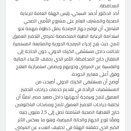
المحافظة.
أكد الدكتور أحمد السبكي، رئيس الهيئة العامة للرعاية
الصحية والمشرف العام على مشروع التأمين الصحي
الشامل، أن توفير جهاز البرمجة يمثل خطوة مهمة نحو
استدامة الرعاية الطبية المتخصصة لمرضى التحفيز العميق
للمخ، حيث يتيح إجراء البرمجة الدورية والمتابعة المستمرة
للحالات داخل مستشفى الكرنك الدولي، دون الحاجة إلى
الانتقال خارج المحافظة، الأمر الذي يخفف الأعباء المالية
والنفسية عن المرضى وذويهم ويضمن استمرارية العلاج
وفق أعلى معايير الجودة.
أوضح أن مستشفى الكرنك الدولي أصبحت من
المستشفيات الرائدة في تقديم خدمات جراحات التحفيز
العميق للمخ وبرمجة أجهزتها داخل صعيد مصر، لافتًا أن
تكلفة جراحات التحفيز العميق للمخ ومضخات الباكلوفين
خارج التغطية الصحية الشاملة تصل إلى 2.5 مليون جنيه
وفقًا لنوع الجهاز والحالة المرضية، وهو ما يعكس الأثر
الكبير الذي حققته الهيئة في تخفيف العبء عن المرضى.