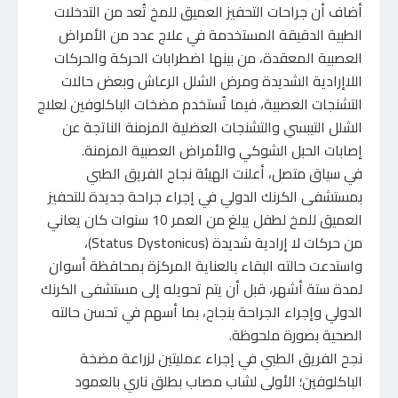
أضاف أن جراحات التحفيز العميق للمخ تُعد من التدخلات
الطبية الدقيقة المستخدمة في علاج عدد من الأمراض
العصبية المعقدة، من بينها اضطرابات الحركة والحركات
اللاإرادية الشديدة ومرض الشلل الرعاش وبعض حالات
التشنجات العصبية، فيما تُستخدم مضخات الباكلوفين لعلاج
الشلل التيبسي والتشنجات العضلية المزمنة الناتجة عن
إصابات الحبل الشوكي والأمراض العصبية المزمنة.
في سياق متصل، أعلنت الهيئة نجاح الفريق الطبي
بمستشفى الكرنك الدولي في إجراء جراحة جديدة للتحفيز
العميق للمخ لطفل يبلغ من العمر 10 سنوات كان يعاني
من حركات لا إرادية شديدة (Status Dystonicus)،
واستدعت حالته البقاء بالعناية المركزة بمحافظة أسوان
لمدة ستة أشهر، قبل أن يتم تحويله إلى مستشفى الكرنك
الدولي وإجراء الجراحة بنجاح، بما أسهم في تحسن حالته
الصحية بصورة ملحوظة.
نجح الفريق الطبي في إجراء عمليتين لزراعة مضخة
الباكلوفين؛ الأولى لشاب مصاب بطلق ناري بالعمود