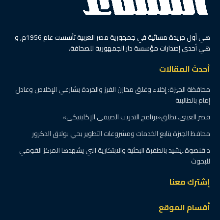
هي أول جريدة مسائية في جمهورية مصر العربية تأسست عام 1956م, و
هي أحدى إصدارات مؤسسة دار الجمهورية للصحافة.
أحدث المقالات
محافظة الجيزة: إخلاء وغلق مخازن الفرز والخردة بشارعي الإخلاص وعادل
إمام بالطالبية
قصر العيني..تطلق«برنامج التدريب الصيفي الإكلينيكي»
محافظ الجيزة يتابع الخدمات ومشروعات التطوير بحي بولاق الدكرور
د.قنصوة..يشيد بالطفرة البحثية والابتكارية التي يشهدها المركز القومي
للبحوث
إشترك معنا
أقسام الموقع