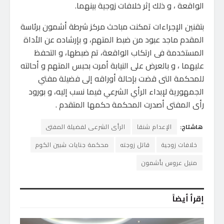
الواقعة ، و ذلك إثر خلافات زوجية بينهما.
بتقنين الإجراءات تمكنت مباحث مركز شرطة أشمون برئاسة
المقدم ماجد عبود من ضبط المتهم، و بإرشاده عن الأداة
المستخدمة فى ارتكاب الواقعة، تم ضبطها، و التحفظ
عليهما ، و بالعرض على النيابة أمرت بحبس المتهم و أحالته
للمحكمة التى قضت بإحالة أوراقه إلى فضيلة مفتي
الجمهورية لإبداء الرأي الشرعي فيما نسب إليه، و بورود
رأى المفتى أصدرت المحكمة حكمها المتقدم .
هاشتاج:
الإعدام شنقا
الرأى الشرعى لفضيلة المفتى
خلافات زوجية
قاتل زوجته
محكمة جنايات شبين الكوم
منيل عروس بأشمون
إقرأ أيضاً