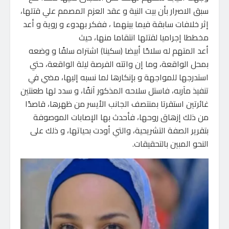
سبق الاصرار بأن بيت النية و عقد العزم المصمم علي قتلها،
إثر خلافات سابقة فيما بينهما ، ففكر بهدوء و روية و أعد
مخططا إجراميا لقتلها انتقاما منها، حيث
أعد المتهم له سلاحًا أبيضا (سكينا) اشتراه سلفًا و وضعه
بمحل الواقعة، وما إن واتته الفرصة ليلة الواقعة، حتي
استدرجها للمواجهة و بإنكارها لما نسبه إليها، مضي في
تنفيذ مآربه، فاستل سلاحه المذكور آنفًا، و سدد لها طعنتين
غائرتين استقرتا بمنتصف الجانب الأيسر من ظهرها، قاصدًا
من ذلك إزهاق روحها، فأحدث بها الإصابات الموصوفة
بتقرير الصفة التشريحية، والتي أودت بحياتها، و ذلك على
النحو المبين بالتحقيقات.