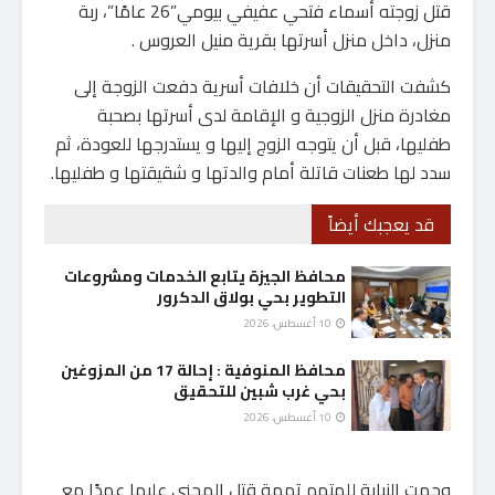
قتل زوجته أسماء فتحي عفيفي بيومي”26 عامًا”، ربة
منزل، داخل منزل أسرتها بقرية منيل العروس .
كشفت التحقيقات أن خلافات أسرية دفعت الزوجة إلى
مغادرة منزل الزوجية و الإقامة لدى أسرتها بصحبة
طفليها، قبل أن يتوجه الزوج إليها و يستدرجها للعودة، ثم
سدد لها طعنات قاتلة أمام والدتها و شقيقتها و طفليها.
قد يعجبك أيضاً
محافظ الجيزة يتابع الخدمات ومشروعات
التطوير بحي بولاق الدكرور
10 أغسطس، 2026
محافظ المنوفية : إحالة 17 من المزوغين
بحي غرب شبين للتحقيق
10 أغسطس، 2026
وجهت النيابة للمتهم تهمة قتل المجنى عليها عمدًا مع