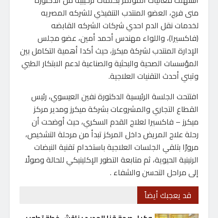
استُهلت فعاليات المؤتمر بكلمات ترحيبية من الدكتورة
منى فرج، العضو المنتدب التنفيذي للشركه المصريه
لخدمات نقل الدم احدي شركات الشركه القابضه
(فاكسيرا)، واللواء مهندس أحمد أمين، عضو مجلس
الإدارة المنتدب لشركة ميكرز، حيث أكدا أهمية التكامل بين
المؤسسات الصحية والبحثية والصناعية لدعم الابتكار الطبي
وتبني أحدث التقنيات العلاجية.
افتتحت الجلسة الرئيسية الدكتورة نفين العيسوي، رئيس
القطاع التجاري والمشروعات بشركة ميكرز ومدير مركز
ميكرز – فاكسيرا لعلاج القدم السكري، حيث أوضحت أن
رحلة علاج المريض داخل المركز تبدأ من مرحلة التشخيص،
مرورًا بتلقي الجلسات العلاجية باستخدام تقنية النبضات
الرنينية الحيوية، ثم متابعة التطور الإكلينيكي للحالة وصولًا
إلى مراحل التحسن والشفاء .
قد يعجبك أيضاً