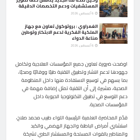
وكيل صحة قنا الجديد يناقش خطة تطوير
المستشفيات ودعم التخصصات الدقيقة
6 أغسطس، 2026
الغمراوي : بروتوكول تعاون مع جهاز
الملكية الفكرية لدعم الابتكار وتوطين
صناعة الدواء
6 أغسطس، 2026
اوضحت ضرورة تعاون جميع المؤسسات العلاجية وتكامل
جهودها لدعم انتشار وتطبيق التقنية طبيًا ووقائيًا وصحيًا،
بما يسهم في توسيع الاستفادة منها داخل المنظومة
الصحية، مشيرة إلى أن التقنية تمثل إضافة مهمة في
دعم التوسع في تطبيق التكنولوجيا الحيوية داخل
المؤسسات الصحية.
قدّم المحاضرة العلمية الرئيسية اللواء طبيب محمد صلاح،
استشاري أمراض الباطنة والجهاز الهضمي والكبد
والمناظير بالقوات المسلحة والمستشار الطبي لشركة