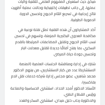
ميكرز، حيث استعرض المفهوم العلمي للتقنية وآليات
عملها، إلى جانب تطبيقات إكلينيكية وحالات عملية أظهرت
نتائج إيجابية في تسريع التئام الجروح وتحسين الدورة
الدموية الطرفية.
أكد المشاركون أن هذه التقنية تمثل نقلة نوعية في
مكافحة العدوى البكتيرية المزمنة، وتسهم في تحسين
نسب التئام الجروح وتقليل المضاعفات المرتبطة بالقدم
السكري، بما يفتح آفاقًا جديدة لتقليل معدلات البتر
وتحسين جودة حياة المرضى.
شارك في إدارة ومناقشة الجلسات العلمية (المنصة
الاستشارية) عدد من كبار الاستشاريين، من بينهم: الدكتور
محمد شاهين، عضو مجلس إدارة شركه خدمات نقل الدم
بفاكسيرا،
الأستاذ الدكتور أمجد الحداد، استشاري الحساسية والمناعة
ورئيس القطاع الطبي،
والدكتورة رحاب خليل ميدان، استشاري السكر والغدد