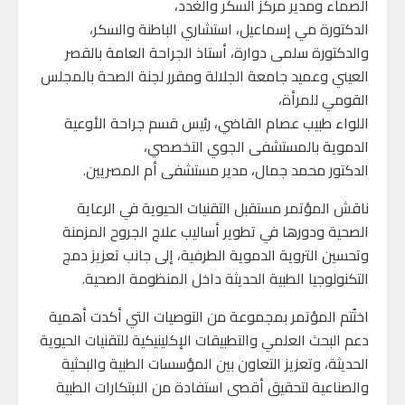
الصماء ومدير مركز السكر والغدد،
الدكتورة مي إسماعيل، استشاري الباطنة والسكر،
والدكتورة سلمى دوارة، أستاذ الجراحة العامة بالقصر
العيني وعميد جامعة الجلالة ومقرر لجنة الصحة بالمجلس
القومي للمرأة،
اللواء طبيب عصام القاضي، رئيس قسم جراحة الأوعية
الدموية بالمستشفى الجوي التخصصي،
الدكتور محمد جمال، مدير مستشفى أم المصريين.
ناقش المؤتمر مستقبل التقنيات الحيوية في الرعاية
الصحية ودورها في تطوير أساليب علاج الجروح المزمنة
وتحسين التروية الدموية الطرفية، إلى جانب تعزيز دمج
التكنولوجيا الطبية الحديثة داخل المنظومة الصحية.
اختُتم المؤتمر بمجموعة من التوصيات التي أكدت أهمية
دعم البحث العلمي والتطبيقات الإكلينيكية للتقنيات الحيوية
الحديثة، وتعزيز التعاون بين المؤسسات الطبية والبحثية
والصناعية لتحقيق أقصى استفادة من الابتكارات الطبية