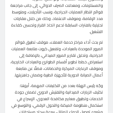
والمستلزمات، ومعدلات الصرف الدوائي، إلى جانب مراجعة
قوائم انتظار العمليات الجراحية، ونسب التأجيلات، ومتوسط
مدد الإقامة، وموقف الاعتماد، وذلك من خلال مقارنات
تحليلية بالفترات السابقة لدعم اتخاذ القرار وتحسين كفاءة
التشغيل.
تم بحث أداء مراكز خدمة العملاء، موقف تطبيق قوائم
المرور الموحدة بالعيادات، وتفعيل كروت متابعة العمليات
الجراحية، وتحليل تقارير المرور الميداني، بالإضافة إلى
استعراض خطط تطوير أقسام الطوارئ والعيادات الخارجية،
وموقف الرعايات المركزة والحضانات، فضلًا عن متابعة
أعمال الصيانة الدورية للأجهزة الطبية وضمان جاهزيتها.
وجّه رئيس الهيئة بعدد من التكليفات المهمة، أبرزها:
تكثيف الزيارات الميدانية والتفتيش الدوري لضمان جودة
الخدمات وتطبيق معايير مكافحة العدوى، الإسراع في
استكمال منظومة الميكنة والتحول الرقمي، والتوسع في
مشروع توصيل الدواء للمنازل، سرعة سداد مستحقات