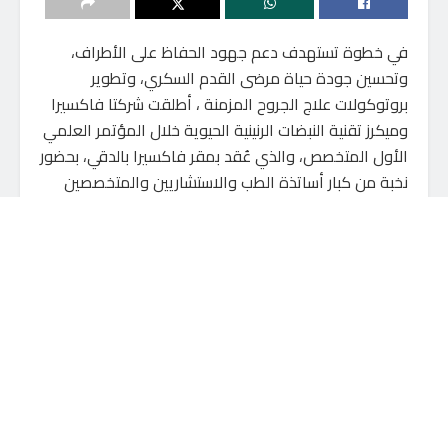
في خطوة تستهدف دعم جهود الحفاظ على الأطراف،
وتحسين جودة حياة مرضى القدم السكري، وتطوير
بروتوكولات علاج الجروح المزمنة ، أطلقت شركتا فاكسيرا
وميكرز تقنية النبضات الرنينية الحيوية خلال المؤتمر العلمي
الأول المتخصص، والذي عُقد بمقر فاكسيرا بالدقي، بحضور
نخبة من كبار أساتذة الطب والاستشاريين والمتخصصين
في مجالات علاج القدم السكري والاوعيه الدمويه
والتكنولوجيا الطبية.
استُهلت فعاليات المؤتمر بكلمات ترحيبية من الدكتورة
منى فرج، العضو المنتدب التنفيذي للشركه المصريه
لخدمات نقل الدم احدي شركات الشركه القابضه
(فاكسيرا)، واللواء مهندس أحمد أمين، عضو مجلس
الإدارة المنتدب لشركة ميكرز، حيث أكدا أهمية التكامل بين
المؤسسات الصحية والبحثية والصناعية لدعم الابتكار الطبي
وتبني أحدث التقنيات العلاجية.