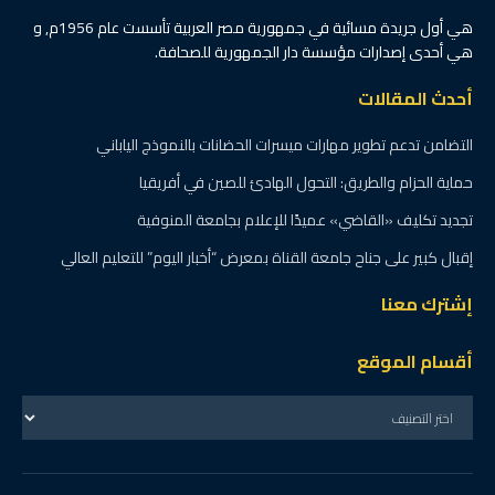
هي أول جريدة مسائية في جمهورية مصر العربية تأسست عام 1956م, و
هي أحدى إصدارات مؤسسة دار الجمهورية للصحافة.
أحدث المقالات
التضامن تدعم تطوير مهارات ميسرات الحضانات بالنموذج الياباني
حماية الحزام والطريق: التحول الهادئ للصين في أفريقيا
تجديد تكليف «القاضي» عميدًا للإعلام بجامعة المنوفية
إقبال كبير على جناح جامعة القناة بمعرض “أخبار اليوم” للتعليم العالي
إشترك معنا
أقسام الموقع