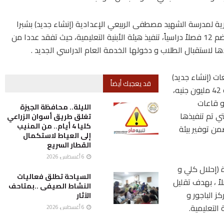
ارية لمدرسة الشهيد مصطفى الربيعي الإعدادية (إنشاء جديد) بشبرا
زنجى بإجمالي استثمارات تزيد عن 16 مليون جنيه، و تضم 12 فصلاً دراسياً، تنفيذ هيئة الأبنية التعليمية، حيث تفقد عددا من
ا لاستقبال الطلاب و دخولها الخدمة العام الدراسي الجديد .
ت (إنشاء جديد)
قد يعجبك أيضاً
و المقامة على مساحة 4 آلاف م2 بتكلفة استثمارية 42 مليون جنيه،
ل و قاعات
الليلة.. محافظة الجيزة
ي تم تنفيذها
تغلق طريق أسوان الزراعي
كليا 4 أيام.. من المنيب
ن توفير بيئة
إلى العياط لاستكمال
القطار السريع
6 أغسطس، 2026
ة (إحلال كلي و
السياحة تطلق فعاليات
 تزيد عن 38 مليون جنيه، و تضم 56 فصلاً ، بهدف تقليل
النشاط الصيفى ..بمتاحف
ز الباجور و
الآثار
لتعليمية.
6 أغسطس، 2026