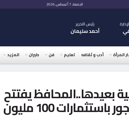
الجمعة, 7 أغسطس, 2026
دارة
رئيس التحرير
في
أحمد سليمان
ار المرأة
أدب و ثقافه
تعليم
فن
طيران
المزيد
ة بعيدها..المحافظ يفتتح
3 مدارس جديدة بالباجور باستثمارات 100 مليون