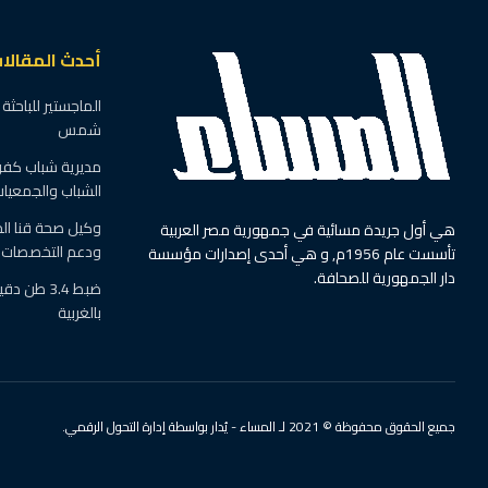
أحدث المقالا
الماجستير للباحث
شمس
مديرية شباب كفر
الشباب والجمعيا
وكيل صحة قنا ال
هي أول جريدة مسائية في جمهورية مصر العربية
ودعم التخصصات ا
تأسست عام 1956م, و هي أحدى إصدارات مؤسسة
دار الجمهورية للصحافة.
ضبط 3.4 
بالغربية
جميع الحقوق محفوظة © 2021 لـ المساء - يُدار بواسطة إدارة التحول الرقمي.