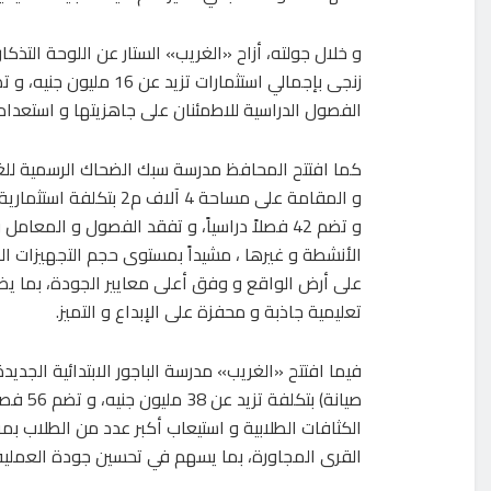
و خلال جولته، أزاح «الغريب» الستار عن اللوحة التذك
الفصول الدراسية للاطمئنان على جاهزيتها و استعداده
كما افتتح المحافظ مدرسة سبك الضحاك الرسمية للغا
و تضم 42 فصلاً دراسياً، و تفقد الفصول و المعام
الأنشطة و غيرها ، مشيداً بمستوى حجم التجهيزات الت
على أرض الواقع و وفق أعلى معايير الجودة، بما يضم
تعليمية جاذبة و محفزة على الإبداع و التميز.
فيما افتتح «الغريب» مدرسة الباجور الابتدائية الجديد
صيانة) بتكلفة
الكثافات الطلابية و استيعاب أكبر عدد من الطلاب بمرك
القرى المجاورة، بما يسهم في تحسين جودة العملية ا