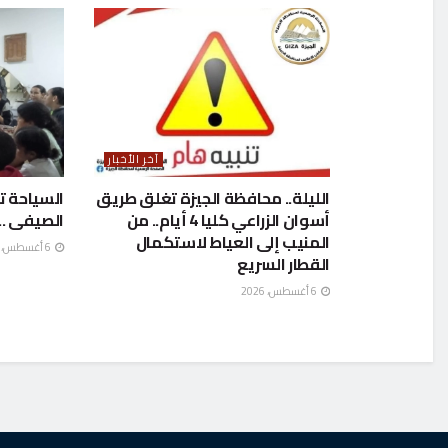
آخر الأخبار
الليلة.. محافظة الجيزة تغلق طريق
السياحة ت
أسوان الزراعي كليا 4 أيام.. من
الصيفى ..ب
المنيب إلى العياط لاستكمال
6 أغسطس، 2026
القطار السريع
6 أغسطس، 2026