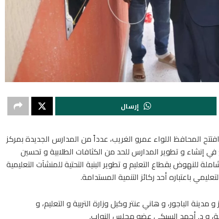
إرسال
طار احتفالات المنوفية بعيدها القومي الـ120 ، افتتح المحافظ اللواء عمرو الغريب، عدداً من المدارس الجديدة بمركز
ي إنشاء و تطوير المدارس للحد من الكثافات الطلابية و تحسين
املة للنهوض بقطاع التعليم و تطوير البنية التحتية للمنشآت التعليمية
تعليمي باعتباره أحد ركائز التنمية المستدامة.
ينة الباجور، و هاني عنتر وكيل وزارة التربية و التعليم، و
ية، و د. أحمد السبكي عضو مجلس النواب.