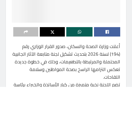
أعلنت وزارة الصحة والسكان، صدور القرار الوزاري رقم
(194) لسنة 2026 بتحديث تشكيل لجنة متابعة الآثار الجانبية
المحتملة والمرتبطة بالتطعيمات، وذلك في خطوة جديدة
تعكس التزامها الراسخ بصحة المواطنين وسلامة
اللقاحات.
تضم اللجنة نخبة متميزة من كبار الأساتذة والخبراء برئاسة
الدكتور محسن الألفي، أستاذ ورئيس قسم طب الأطفال
بكلية الطب، جامعة عين شمس، وعضوية كل من:
• الدكتورة رحاب عبدالحي أحمد، أستاذ ورئيس قسم الصحة
العامة بكلية الطب جامعة القاهرة.
• الدكتور هشام عبدالصادق، أستاذ الباثولوجيا الإكلينيكية
والتشخيص الجزيئي، وعميد القطاع الطبي بالجامعة