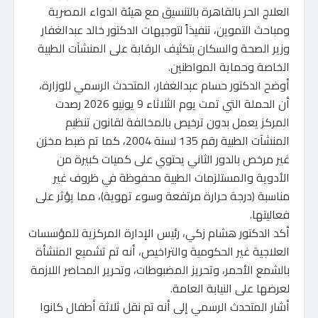
العلاج الحر بالقاهرة بالتنسيق مع هيئة الدواء المصرية
ومباحث التموين، تنفيذاً لتوجيهات الدكتور خالد عبدالغفار
وزير الصحة والسكان بتكثيف الرقابة على المنشآت الطبية
الخاصة وحماية المواطنين.
أوضح الدكتور حسام عبدالغفار، المتحدث الرسمي للوزارة،
أن الحملة التي تمت يوم الثلاثاء 9 يونيو 2026 رصدت
المركز يعمل بدون ترخيص بالمخالفة لقانون تنظيم
المنشآت الطبية رقم 135 لسنة 2004، كما تم ضبط مخزن
غير مرخص بالدور الثاني يحتوي على كميات كبيرة من
الأدوية والمستلزمات الطبية محفوظة في ظروف غير
مناسبة (درجة حرارة مرتفعة وسوء تهوية)، مما يؤثر على
فعاليتها.
أكد الدكتور هشام زكي، رئيس الإدارة المركزية للمؤسسات
العلاجية غير الحكومية والتراخيص، أنه تم تشميع المنشأة
بالشمع الأحمر، وتحريز المضبوطات، وتحرير المحاضر اللازمة
لعرضها على النيابة العامة.
أشار المتحدث الرسمي إلى أنه تم نقل ثلاثة أطفال كانوا