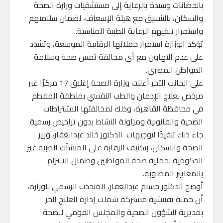
بالحضانات وسيدة بالرعاية إلى مستشفيات وزارة الصحة
والسكان، بالتنسيق مع هيئة الإسعاف، لضمان سلامتهم
واستمرار تلقيهم الرعاية الطبية المناسبة.
تؤكد الوزارة استمرار حملاتها الرقابية الموسعة، وتشدد
على عدم التهاون مع أي مخالفة تمس صحة وسلامة
المواطن المصري.
على الجانب الآخر أعلنت وزارة الصحة إغلاق 17 مركزًا غير
مرخص لعلاج الإدمان والطب النفسي بمنطقة المقطم
في محافظة القاهرة، وذلك لمخالفتها الاشتراطات
الصحية والقانونية ومزاولة النشاط بدون تراخيص رسمية.
جاء ذلك تنفيذًا لتوجيهات الدكتور خالد عبدالغفار، وزير
الصحة والسكان، بتكثيف الرقابة على المنشآت الطبية غير
الحكومية لحماية صحة المواطنين وضمان الالتزام
بالمعايير المطلوبة.
أوضح الدكتور حسام عبدالغفار، المتحدث الرسمي للوزارة،
أن حملة تفتيشية مشتركة شملت إدارة العلاج الحر
بمديرية الشؤون الصحية والمجلس القومي للصحة