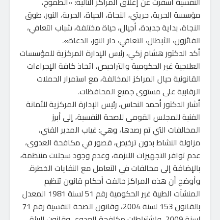
النفسية أسفرت عن إغلاق المراكز التالية: «الطموح،
مؤسسة الحرية، حريتي، النجاة، الحياة، الحرية، النور، طوق
النجاة، بداية جديدة، أجيال، حياة مختلفة، شباب التعافي،
الفائزون، الأبطال، التعافي، دار النور، الدعاة».
أكد الدكتور هشام زكي، رئيس الإدارة المركزية للمؤسسات
العلاجية غير الحكومية والتراخيص، اتخاذ كافة الإجراءات
القانونية حيال المراكز المخالفة، مع استمرار الحملات
الرقابية على مستوى جميع المحافظات.
أشار الدكتور أحمد النحاس، رئيس الإدارة المركزية للأمانة
الفنية للمجلس القومي للصحة النفسية، إلى أبرز
المخالفات التي تم رصدها، وهي: غياب المدير الفني،
مزاولة النشاط بدون ترخيص، قصور في مكافحة العدوى،
عدم توافر التجهيزات اللازمة، وعدم وجود سجلات منتظمة،
بالإضافة إلى مخالفات في التعامل مع النفايات الخطرة.
وأوضح أن هذه المراكز خالفت أحكام قانون تنظيم
المنشآت الطبية غير الحكومية رقم 51 لسنة 1981 المعدل
بالقانون 153 لسنة 2004، وقانون الصحة النفسية رقم 71
لسنة 2009، واشتراطات مكافحة العدوى وقانون البيئة،