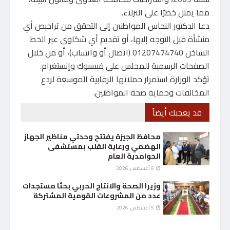
مما يمثل خطرًا على النزلاء.
دعا الدكتور النحاس المواطنين إلى التحقق من تراخيص أي
منشأة قبل التوجه إليها، أو تقديم أي شكاوى عبر الخط
الساخن 01207474740 (اتصال أو واتساب)، أو من خلال
الصفحات الرسمية للمجلس على فيسبوك وإنستغرام.
تؤكد الوزارة استمرار حملاتها الرقابية الموسعة لردع
المخالفات وحماية صحة المواطنين.
قد يعجبك أيضاً
محافظ الجيزة يفتتح وحدتي مناظير الجهاز
الهضمي ورعاية القلب بمستشفى
الحوامدية العام
6 أغسطس، 2026
وزيرا الصحة والانتاج الحربي بحثا مستجدات
عدد من المشروعات القومية المشتركة
5 أغسطس، 2026