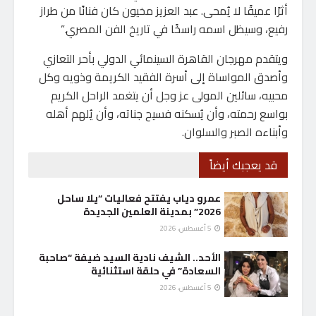
أثرًا عميقًا لا يُمحى. عبد العزيز مخيون كان فنانًا من طراز
رفيع، وسيظل اسمه راسخًا في تاريخ الفن المصري.”
ويتقدم مهرجان القاهرة السينمائي الدولي بأحر التعازي
وأصدق المواساة إلى أسرة الفقيد الكريمة وذويه وكل
محبيه، سائلين المولى عز وجل أن يتغمد الراحل الكريم
بواسع رحمته، وأن يُسكنه فسيح جناته، وأن يُلهم أهله
وأبناءه الصبر والسلوان.
قد يعجبك أيضاً
عمرو دياب يفتتح فعاليات “يلا ساحل
2026” بمدينة العلمين الجديدة
5 أغسطس، 2026
الأحد.. الشيف نادية السيد ضيفة “صاحبة
السعادة” في حلقة استثنائية
5 أغسطس، 2026