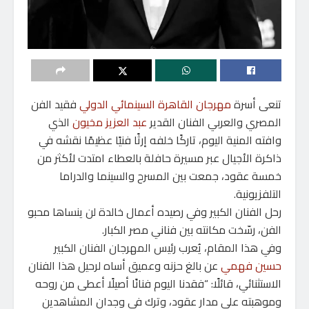
تنعى أسرة
مهرجان القاهرة السينمائي الدولي
فقيد الفن
المصري والعربي الفنان القدير
عبد العزيز مخيون
الذي
وافته المنية اليوم، تاركًا خلفه إرثًا فنيًا عظيمًا نقشه في
ذاكرة الأجيال عبر مسيرة حافلة بالعطاء امتدت لأكثر من
خمسة عقود، جمعت بين المسرح والسينما والدراما
التلفزيونية.
رحل الفنان الكبير وفي رصيده أعمال خالدة لن ينساها محبو
الفن، رسّخت مكانته بين فناني مصر الكبار.
وفي هذا المقام، يُعرب رئيس المهرجان الفنان الكبير
حسين فهمي
عن بالغ حزنه وعميق أساه لرحيل هذا الفنان
الاستثنائي، قائلًا: “فقدنا اليوم فنانًا أصيلًا أعطى من روحه
وموهبته على مدار عقود، وترك في وجدان المشاهدين