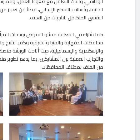
الوظيفي، وآليات التعامل مع ضغوط العمل، وممارسا
الذاتية، وأساليب التفكير الإيجابي، فضلاً عن تعزيز مه
النفسي المتكامل للناجيات من العنف.
كما شارك في الفعالية ممثلو التمريض بوحدات المرأ
محافظات الدقهلية والمنيا والشرقية وكفر الشيخ وا
والإسكندرية والإسماعيلية، حيث أتاحت الورشة منصة ل
والتجارب العملية بين المشاركين، بما يدعم تطوير منظ
من العنف بمختلف المحافظات.