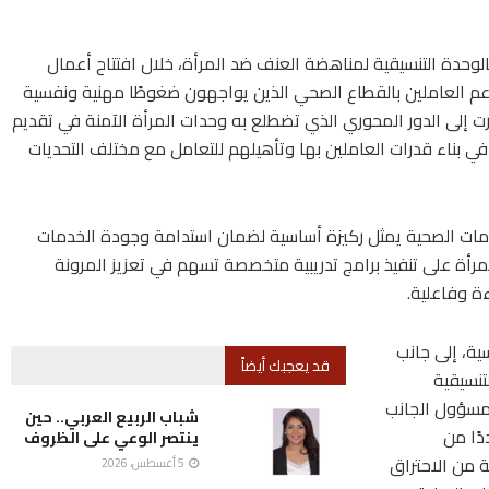
لوحدة التنسيقية لمناهضة العنف ضد المرأة، خلال افتتاح أعمال
د لدعم العاملين بالقطاع الصحي الذين يواجهون ضغوطًا مهنية ونفسية
ارت إلى الدور المحوري الذي تضطلع به وحدات المرأة الآمنة في تقديم
في بناء قدرات العاملين بها وتأهيلهم للتعامل مع مختلف التحديات
مات الصحية يمثل ركيزة أساسية لضمان استدامة وجودة الخدمات
أة على تنفيذ برامج تدريبية متخصصة تسهم في تعزيز المرونة
ة وفاعلية.
ة، إلى جانب
قد يعجبك أيضاً
تنسيقية
مسؤول الجانب
شباب الربيع العربي.. حين
ًا من
ينتصر الوعي على الظروف
 من الاحتراق
5 أغسطس، 2026