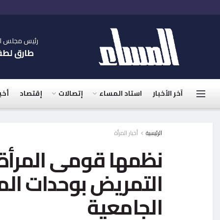
رئيس مجلس الإ
طارق لط
آخر الأخبار
استاد المساء
إتصالات
إقتصاد
أخب
الرئيسية
أخبار المرأة
نظمها قومى المرأة
التمريض بوحدات الم
الجامعية