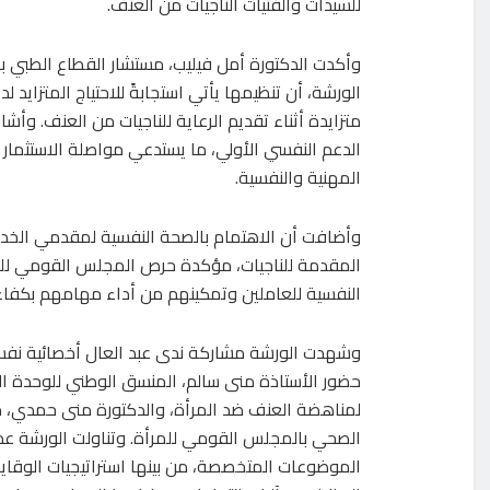
للسيدات والفتيات الناجيات من العنف.
وأكدت الدكتورة أمل فيليب، مستشار القطاع الطبي با
الورشة، أن تنظيمها يأتي استجابةً للاحتياج المتزاي
متزايدة أثناء تقديم الرعاية للناجيات من العنف. وأش
الدعم النفسي الأولي، ما يستدعي مواصلة الاستثمار 
المهنية والنفسية.
وأضافت أن الاهتمام بالصحة النفسية لمقدمي الخد
المقدمة للناجيات، مؤكدة حرص المجلس القومي للمر
النفسية للعاملين وتمكينهم من أداء مهامهم بكفاء
وشهدت الورشة مشاركة ندى عبد العال أخصائية نفسي
حضور الأستاذة منى سالم، المنسق الوطني للوحدة ال
لمناهضة العنف ضد المرأة، والدكتورة منى حمدي، 
الصحي بالمجلس القومي للمرأة. وتناولت الورشة عدد
الموضوعات المتخصصة، من بينها استراتيجيات الوقاية